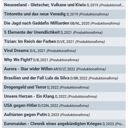
Neuseeland - Gletscher, Vulkane und Kiwis
D, 2019
(Produktionsfirma)
Tintoretto und das neue Venedig
D, 2019
(Produktionsfirma)
Die Jagd nach Gaddafis Milliarden
GB/NL, 2020
(Produktionsfirma)
5 Elemente der Unendlichkeit
D, 2021
(Produktionsfirma)
Tizian: Im Reich der Farben
D/I/E, 2021
(Produktionsfirma)
Viral Dreams
D/IL, 2021
(Produktionsfirma)
Why We Fight?
D/B, 2021
(Produktionsfirma)
Aurora - Star wider Willen
AR/D/LT, 2022
(Produktionsfirma)
Brasilien und der Fall Lula da Silva
D/BR, 2022
(Produktionsfirma)
Drogengeld und Terror
D, 2022
(Produktionsfirma)
Unsere Herzen - Ein Klang
D, 2022
(Produktionsfirma)
USA gegen Hitler
D/CDN, 2022
(Produktionsfirma)
Aufrüsten gegen Putin
D, 2023
(Produktionsfirma)
Euromaidan - Chronik eines angekündigten Krieges
D, 2023
(Produktionsfirma)