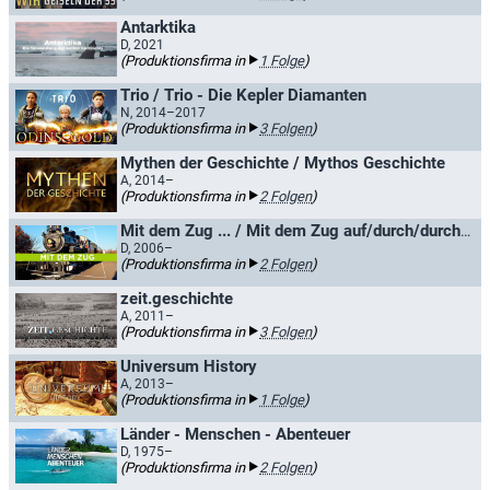
Antarktika
D, 2021
(Produktionsfirma in
1 Folge
)
Trio / Trio - Die Kepler Diamanten
N, 2014–2017
(Produktionsfirma in
3 Folgen
)
Mythen der Geschichte / Mythos Geschichte
A, 2014–
(Produktionsfirma in
2 Folgen
)
Mit dem Zug ... / Mit dem Zug auf/durch/durchs/in/über/vom/von/zum ...
D, 2006–
(Produktionsfirma in
2 Folgen
)
zeit.geschichte
A, 2011–
(Produktionsfirma in
3 Folgen
)
Universum History
A, 2013–
(Produktionsfirma in
1 Folge
)
Länder - Menschen - Abenteuer
D, 1975–
(Produktionsfirma in
2 Folgen
)