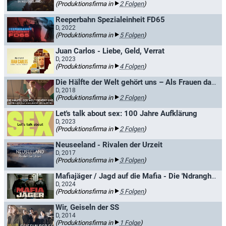
(Produktionsfirma in
2 Folgen
)
Reeperbahn Spezialeinheit FD65
D, 2022
(Produktionsfirma in
5 Folgen
)
Juan Carlos - Liebe, Geld, Verrat
D, 2023
(Produktionsfirma in
4 Folgen
)
Die Hälfte der Welt gehört uns – Als Frauen das Wahlrecht erkämpften
D, 2018
(Produktionsfirma in
2 Folgen
)
Let's talk about sex: 100 Jahre Aufklärung
D, 2023
(Produktionsfirma in
2 Folgen
)
Neuseeland - Rivalen der Urzeit
D, 2017
(Produktionsfirma in
3 Folgen
)
Mafiajäger / Jagd auf die Mafia - Die 'Ndrangheta in Deutschland
D, 2024
(Produktionsfirma in
5 Folgen
)
Wir, Geiseln der SS
D, 2014
(Produktionsfirma in
1 Folge
)