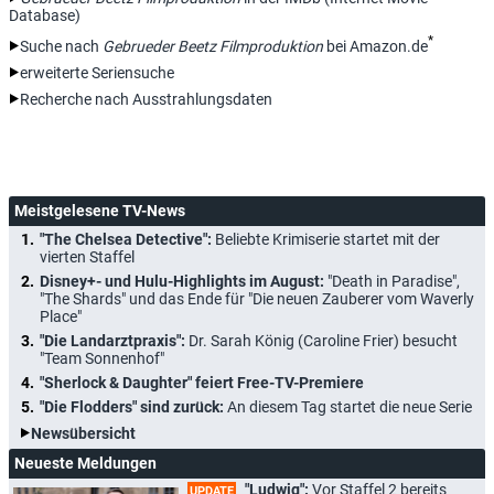
Database)
*
Suche nach
Gebrueder Beetz Filmproduktion
bei Amazon.de
erweiterte Seriensuche
Recherche nach Ausstrahlungsdaten
Meistgelesene TV-News
"The Chelsea Detective":
Beliebte Krimiserie startet mit der
vierten Staffel
Disney+- und Hulu-Highlights im August:
"Death in Paradise",
"The Shards" und das Ende für "Die neuen Zauberer vom Waverly
Place"
"Die Landarztpraxis":
Dr. Sarah König (Caroline Frier) besucht
"Team Sonnenhof"
"Sherlock & Daughter" feiert Free-TV-Premiere
"Die Flodders" sind zurück:
An diesem Tag startet die neue Serie
Newsübersicht
Neueste Meldungen
"Ludwig":
Vor Staffel 2 bereits
UPDATE