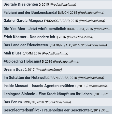
Digitale Dissidenten
D, 2015
(Produktionsfirma)
Falciani und der Bankenskandal
D/E/CH, 2015
(Produktionsfirma)
Gabriel García Márquez
E/USA/CO/F/GB/D, 2015
(Produktionsfirma)
Die Yes Men - Jetzt wird's persönlich
D/DK/F/USA, 2015
(Produktionsfirma)
Erich Kästner - Das andere Ich
D, 2016
(Produktionsfirma)
Das Land der Erleuchteten
B/IRL/D/NL/AFG, 2016
(Produktionsfirma)
Mali Blues
D/RMM, 2016
(Produktionsfirma)
#Uploading Holocaust
D, 2016
(Produktionsfirma)
Dream Boat
D, 2017
(Produktionsfirma)
Im Schatten der Netzwelt
D/BR/NL/I/USA, 2018
(Produktionsfirma)
Inside Mossad - Israels Agenten erzählen
IL, 2018
(Produktionsfirma)
Leningrad Sinfonie - Eine Stadt kämpft um ihr Leben
D, 2018
(Produktionsfirma)
Das Forum
D/CH/NL, 2019
(Produktionsfirma)
Geschlechterkonflikt - Frauenbilder der Geschichte
D, 2019
(Produktionsfirma)