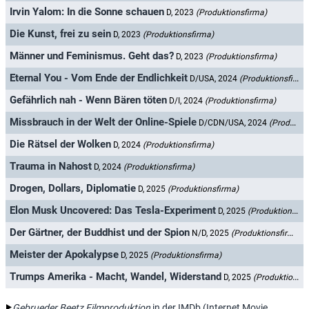
Irvin Yalom: In die Sonne schauen
D, 2023
(Produktionsfirma)
Die Kunst, frei zu sein
D, 2023
(Produktionsfirma)
Männer und Feminismus. Geht das?
D, 2023
(Produktionsfirma)
Eternal You - Vom Ende der Endlichkeit
D/USA, 2024
(Produktionsfirma)
Gefährlich nah - Wenn Bären töten
D/I, 2024
(Produktionsfirma)
Missbrauch in der Welt der Online-Spiele
D/CDN/USA, 2024
(Produktionsfirma)
Die Rätsel der Wolken
D, 2024
(Produktionsfirma)
Trauma in Nahost
D, 2024
(Produktionsfirma)
Drogen, Dollars, Diplomatie
D, 2025
(Produktionsfirma)
Elon Musk Uncovered: Das Tesla-Experiment
D, 2025
(Produktionsfirma)
Der Gärtner, der Buddhist und der Spion
N/D, 2025
(Produktionsfirma)
Meister der Apokalypse
D, 2025
(Produktionsfirma)
Trumps Amerika - Macht, Wandel, Widerstand
D, 2025
(Produktionsfirma)
Gebrueder Beetz Filmproduktion
in der IMDb (Internet Movie