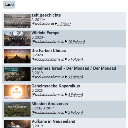
Land
zeit.geschichte
A, 2011–
(Produktion in
1 Folge
)
Wildnis Europa
D, 2020–
(Produktionsfirma in
10 Folgen
)
Die Farben Chinas
D, 2020
(Produktionsfirma in
5 Folgen
)
Geheimes Israel - Der Mossad / Der Mossad
D, 2019
(Produktionsfirma in
3 Folgen
)
Geheimsache Kopernikus
D, 2023
(Produktionsfirma in
3 Folgen
)
Mission Amazonas
BR/GB/D, 2017
(Produktionsfirma in
2 Folgen
)
Vulkane in Neuseeland
D, 2019