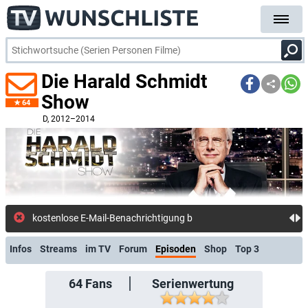
Die Harald Schmidt
Show
64
D
, 2012–2014
kostenlose E-Mail-Benachrichtigung bei Streaming- ode
Infos
Streams
im TV
Forum
Episoden
Shop
Top 3
64
Fans
Serienwertung