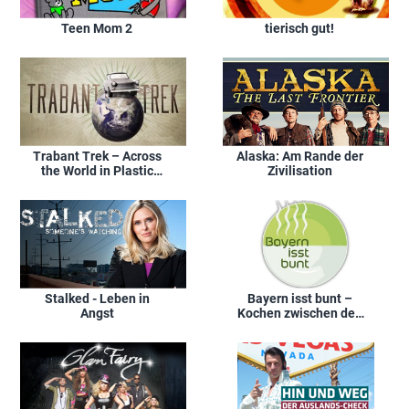
Teen Mom 2
tierisch gut!
Trabant Trek – Across
Alaska: Am Rande der
the World in Plastic
Zivilisation
Cars
Stalked - Leben in
Bayern isst bunt –
Angst
Kochen zwischen den
Kulturen