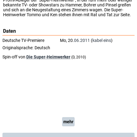
Promi-Ableger der "Super-Heimwerker", in der fünf mehr oder weniger
bekannte TV- oder Showstars zu Hammer, Bohrer und Pinsel greifen
und sich an die Neugestaltung eines Zimmers wagen. Die Super-
Heimwerker Tommo und Ken stehen ihnen mit Rat und Tat zur Seite.
Daten
Deutsche TV-Premiere
Mo, 20.
06.2011
(
kabel eins
)
Originalsprache:
Deutsch
Spin-off von
Die Super-Heimwerker
(D, 2010)
mehr