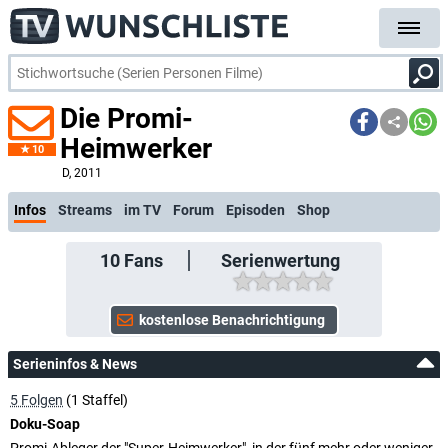
Die Promi-
Heimwerker
10
kos
D
, 2011
Infos
Streams
im TV
Forum
Episoden
Shop
10
Fans
Serienwertung
Serieninfos & News
5 Folgen
(1 Staffel)
Doku-Soap