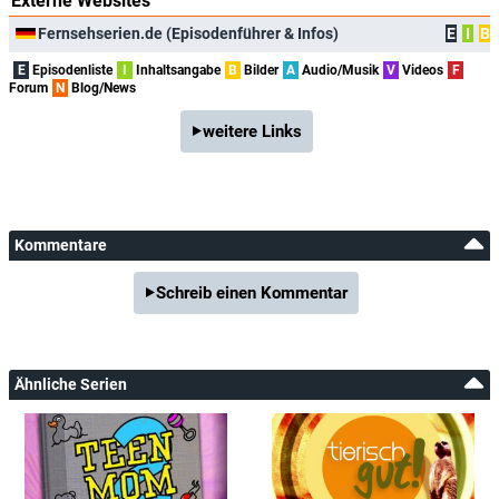
Externe Websites
Fernsehserien.de (Episodenführer & Infos)
E
I
B
E
Episodenliste
I
Inhaltsangabe
B
Bilder
A
Audio/Musik
V
Videos
F
Forum
N
Blog/News
weitere Links
Kommentare
Schreib einen Kommentar
Ähnliche Serien