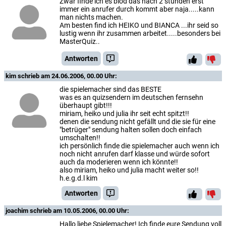
Zwar finde ich es blöd das nach 2 stunden erst
immer ein anrufer durch kommt aber naja.....kann
man nichts machen.
Am besten find ich HEIKO und BIANCA ...ihr seid so
lustig wenn ihr zusammen arbeitet.....besonders bei
MasterQuiz..
Antworten
kim
schrieb am 24.06.2006, 00.00 Uhr:
die spielemacher sind das BESTE
was es an quizsendern im deutschen fernsehn
überhaupt gibt!!!
miriam, heiko und julia ihr seit echt spitzt!!
denen die sendung nicht gefällt und die sie für eine
"betrüger" sendung halten sollen doch einfach
umschalten!!
ich persönlich finde die spielemacher auch wenn ich
noch nicht anrufen darf klasse und würde sofort
auch da moderieren wenn ich könnte!!
also miriam, heiko und julia macht weiter so!!
h.e.g.d.l kim
Antworten
joachim
schrieb am 10.05.2006, 00.00 Uhr:
Hallo liebe Spielemacher! Ich finde eure Sendung voll