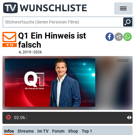
Q1 Ein Hinweis ist
falsch
33
A
, 2019–2026
ORF
02.06.: Neue Meldun
Infos
Streams
im TV
Forum
Shop
Top 1