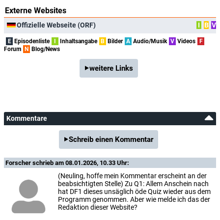
Externe Websites
Offizielle Webseite (ORF)
I
B
V
E
Episodenliste
I
Inhaltsangabe
B
Bilder
A
Audio/Musik
V
Videos
F
Forum
N
Blog/News
weitere Links
Kommentare
Schreib einen Kommentar
Forscher
schrieb am 08.01.2026, 10.33 Uhr:
(Neuling, hoffe mein Kommentar erscheint an der
beabsichtigten Stelle) Zu Q1: Allem Anschein nach
hat DF1 dieses unsäglich öde Quiz wieder aus dem
Programm genommen. Aber wie melde ich das der
Redaktion dieser Website?