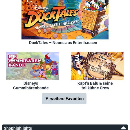
DuckTales – Neues aus Entenhausen
Disneys
Käpt'n Balu & seine
Gummibärenbande
tollkühne Crew
▼ weitere Favoriten
Shophighlights