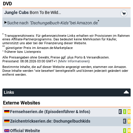
DVD
*
Jungle Cubs
Born To Be Wild
*
Suche nach
"Dschungelbuch-Kids"
bei Amazon.de
*
Transparenzhinweis: Für gekennzeichnete Links erhalten wir Provisionen im Rahmen
eines Affiliate-Partnerprogramms. Das bedeutet keine Mehrkosten für Käufer,
unterstützt uns aber bei der Finanzierung dieser Website.
**
günstigster Preis im Amazon.de-Marketplace
¹ früherer bzw. Listenpreis
Alle Preisangaben ohne Gewähr, Preise ggf. plus Porto & Versandkosten.
Preisstand: 08.08.2026 03:00 GMT+1 (
Mehr Informationen
)
Bestimmte Inhalte, die auf dieser Website angezeigt werden, stammen von Amazon.
Diese Inhalte werden "wie besehen" bereitgestellt und können jederzeit geändert oder
entfernt werden.
Links
Externe Websites
Fernsehserien.de (Episodenführer & Infos)
E
I
B
Zeichentrickserien.de: Dschungelbuchkids
E
B
Official Website
I
B