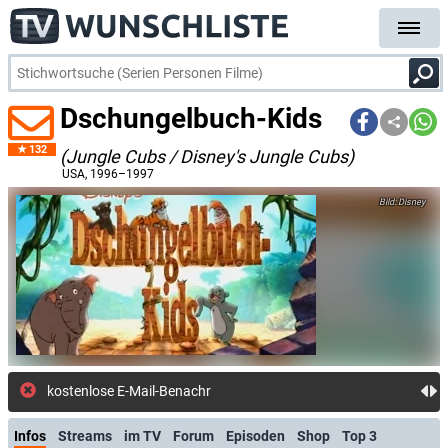
Dschungelbuch-Kids
132
(Jungle Cubs / Disney's Jungle Cubs)
USA
, 1996–1997
Disney
kostenlose E-Mail-Benachrichtigung bei Streaming-
Infos
Streams
im TV
Forum
Episoden
Shop
Top 3