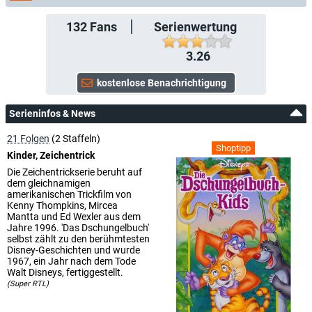
132
Fans
Serienwertung
3.26
Serieninfos & News
21 Folgen
(2 Staffeln)
Shoptipp
Kinder, Zeichentrick
Die Zeichentrickserie beruht auf
dem gleichnamigen
amerikanischen Trickfilm von
Kenny Thompkins, Mircea
Mantta und Ed Wexler aus dem
Jahre 1996. 'Das Dschungelbuch'
selbst zählt zu den berühmtesten
Disney-Geschichten und wurde
1967, ein Jahr nach dem Tode
Walt Disneys, fertiggestellt.
(Super RTL)