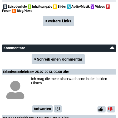
E
Episodenliste
I
Inhaltsangabe
B
Bilder
A
Audio/Musik
V
Videos
F
Forum
N
Blog/News
weitere Links
Kommentare
Schreib einen Kommentar
Edissimo
schrieb am 25.07.2013, 00.00 Uhr:
Ich mag die mehr als erwachsene in den beiden
Filmen
Antworten
#474574
schrieb am 31.01.2013, 00.00 Uhr: