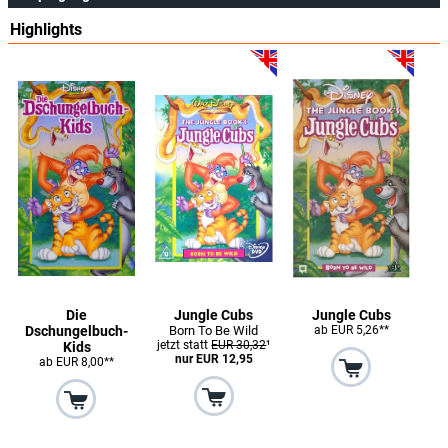
Highlights
Die
Jungle Cubs
Jungle Cubs
Dschungelbuch-
Born To Be Wild
ab EUR 5,26**
jetzt statt
EUR 30,32
¹
Kids
nur EUR 12,95
ab EUR 8,00**