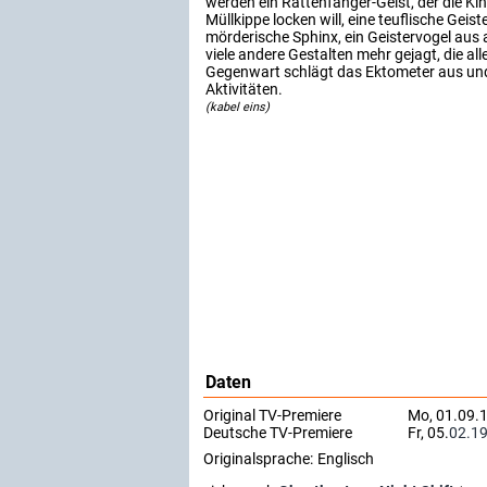
werden ein Rattenfänger-Geist, der die Ki
Müllkippe locken will, eine teuflische Geis
mörderische Sphinx, ein Geistervogel aus
viele andere Gestalten mehr gejagt, die alle
Gegenwart schlägt das Ektometer aus und
Aktivitäten.
(kabel eins)
Daten
Original TV-Premiere
Mo, 01.09.1
Deutsche TV-Premiere
Fr, 05.
02.1
Originalsprache:
Englisch