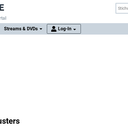
tal
Streams & DVDs
Log-In
sters