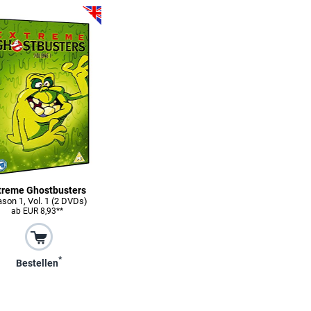
treme Ghostbusters
son 1, Vol. 1 (2 DVDs)
ab EUR 8,93**
*
Bestellen