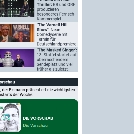
Thriller:
BR und ORF
produzieren
besonderes Fernseh-
Kammerspiel
"The Varnell Hill
Show":
Neue
Comedyserie mit
Termin für
Deutschlandpremiere
"The Masked Singer":
13. Staffel startet auf
überraschendem
Sendeplatz und viel
früher als zuletzt
Vorschau
, der Eismann präsentiert die wichtigsten
nstarts der Woche: