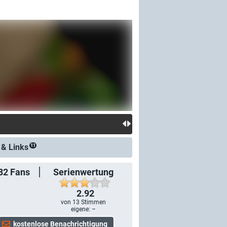
 &
Links
11
82
Fans
Serienwertung
2.92
von
13
Stimmen
eigene: –