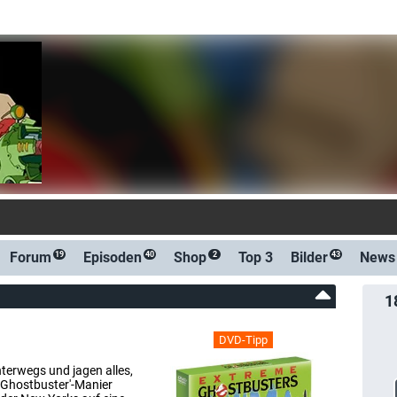
ungsbeziehung: Ghostbusters: Night Shift
Forum
Episoden
Shop
Top 3
Bilder
News
19
40
2
43
1
DVD-Tipp
nterwegs und jagen alles,
 'Ghostbuster'-Manier