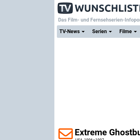
Das Film- und Fernsehserien-Infopor
TV-News
Serien
Filme
Extreme Ghostbu