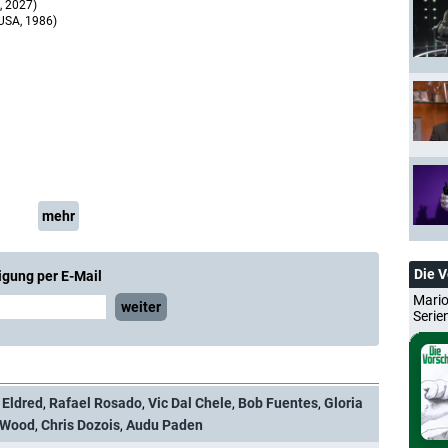
, 2027)
USA, 1986)
mehr
Die 
igung per E-Mail
Mario
weiter
Serie
 Eldred
,
Rafael Rosado
,
Vic Dal Chele
,
Bob Fuentes
,
Gloria
 Wood
,
Chris Dozois
,
Audu Paden