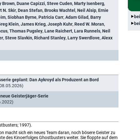
ly Brown
,
Duane Capizzi
,
Steve Cuden
,
Marty Isenberg
,
t N. Skir
,
Dean Stefan
,
Brooks Wachtel
,
Neil Alsip
,
Ernie
be
eim
,
Siobhan Byrne
,
Patricia Carr
,
Adam Gilad
,
Barry
be
reg Klein
,
James Krieg
,
Joseph Kuhr
,
Reed W. Moran
,
ncus
,
Thomas Pugsley
,
Lane Raichert
,
Lara Runnels
,
Neil
er
,
Steve Slavkin
,
Richard Stanley
,
Larry Swerdlove
,
Alexx
erie geplant: Dan Aykroyd als Produzent an Bord
 (08.05.2026)
 neue Geisterjäger-Serie
6.2022)
stbusters; 1997).
n macht sich ein neues Team daran, noch bösere Geister zu
hte des Kinoerfolges Ghostbusters weiter. Sie floppte auf dem