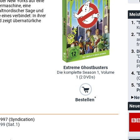
nder New Yorks auf eine
termaschine, eine
 altnordischer Sage und
Meis
 eines verbindet: In ihrer
 zeigt übernatürliche
"
K
"
a
f
D
"
E
P
Extreme Ghostbusters
Die komplette Season 1, Volume
"
1 (2 DVDs)
(
"
P
Ne
*
Bestellen
Neue
997 (Syndication)
999
(
Sat.1
)