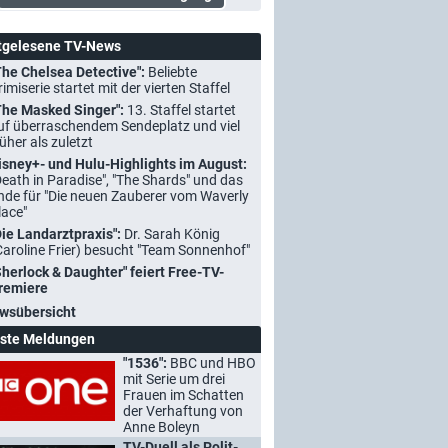
tgelesene TV-News
The Chelsea Detective":
Beliebte
rimiserie startet mit der vierten Staffel
The Masked Singer":
13. Staffel startet
uf überraschendem Sendeplatz und viel
rüher als zuletzt
isney+- und Hulu-Highlights im August:
Death in Paradise", "The Shards" und das
nde für "Die neuen Zauberer vom Waverly
lace"
Die Landarztpraxis":
Dr. Sarah König
Caroline Frier) besucht "Team Sonnenhof"
Sherlock & Daughter" feiert Free-TV-
remiere
wsübersicht
ste Meldungen
"1536":
BBC und HBO
mit Serie um drei
Frauen im Schatten
der Verhaftung von
Anne Boleyn
TV-Duell als Polit-