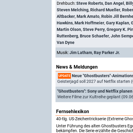
Drehbuch:
Steve Roberts
,
Dan Angel
,
Bil
Steven Melching
,
Richard Mueller
,
Rober
Altbacker
,
Mark Amato
,
Robin Jill Bernh
Hawkins
,
Mark Hoffmeier
,
Gary Kaplan
,
G
Martin Olson
,
Steve Perry
,
Gregory K. Pi
Ruttenberg
,
Bruce Schaefer
,
John Semp
Van Dyne
Musik:
Jim Latham
,
Ray Parker Jr.
News & Meldungen
Neue "Ghostbusters"-Animationss
UPDATE
Geisterjagd soll 2027 auf Netflix starten
"Ghostbusters": Sony und Netflix planen
Weitere Filme zur Kultreihe geplant (09.0
Fernsehlexikon
40-tlg. US-Zeichentrickserie (Extreme Gho
Unter Führung des alten Ghostbusters Ego
bekämpfen. Die Serie erzählte die Geschic