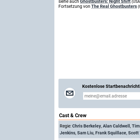
siehe auch
Ghostbusters: Night Shift
(USA
Fortsetzung von
The Real Ghostbusters
(
Kostenlose Startbenachricht
Cast & Crew
Regie:
Chris Berkeley
,
Alan Caldwell
,
Tim
Jenkins
,
Sam Liu
,
Frank Squillace
,
Scott