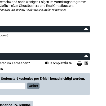
d verschwand nach wenigen Folgen im Vormittagsprogramm
Stoffs hießen Ghostbusters und Real Ghostbusters.
ehmigung von Michael Reufsteck und Stefan Niggemeier.
eamt?
ers" im Fernsehen?
Komplettliste
en.
Serienstart kostenlos per E-Mail benachrichtigt werden:
weiter
isherige TV-Termine