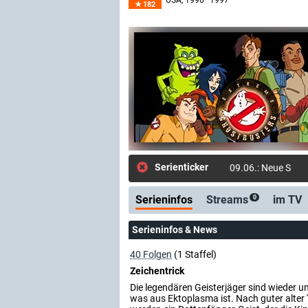
USA
, 1996–1997
182
Serienticker
09.06.: Neue Send
Serieninfos
Streams
im TV
0
Serieninfos & News
40 Folgen
(1 Staffel)
Zeichentrick
Die legendären Geisterjäger sind wieder u
was aus Ektoplasma ist. Nach guter alter