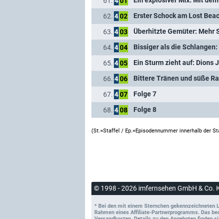
Ein explosiver Mix: Mit de
61.
4
01
Erster Schock am Lost Beach
62.
4
02
Überhitzte Gemüter: Mehr S
63.
4
03
64.
4
04
Ein Sturm zieht auf: Dions 
65.
4
05
Bittere Tränen und süße R
66.
4
06
Folge 7
67.
4
07
Folge 8
68.
4
08
(St.=Staffel / Ep.=Episodennummer innerhalb der St
© 1998 - 2026 imfernsehen GmbH & Co. 
* Bei den mit einem Sternchen gekennzeichneten Lin
Rahmen eines Affiliate-Partnerprogramms. Das bedeu
Versandkosten. Details zu den Angeboten finden si