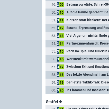
Betrugsvorwürfe, Schrei-St
49.
3
09
Auf die Palme gebracht: Das
50.
3
10
Klotzen statt kleckern: Der 
51.
3
11
Essens-Erpressung und Feu
52.
3
12
Viel Ärger um nichts: Ende g
53.
3
13
Partner:innentausch: Diese
54.
3
14
Pech im Spiel und Glück in 
55.
3
15
Wer steckt mit wem unter e
56.
3
16
57.
3
17
58.
3
18
Der letzte Taktik-Talk: Die
59.
3
19
In Flammen und Insekten: D
60.
3
20
Staffel 4: