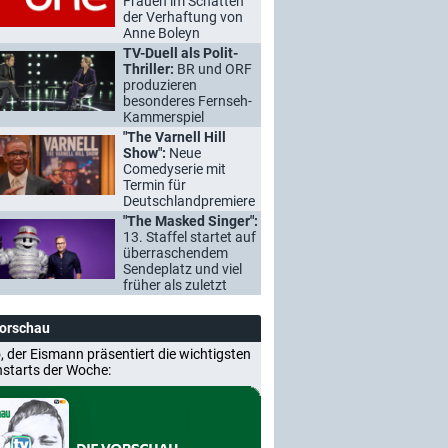
Frauen im Schatten
der Verhaftung von
Anne Boleyn
TV-Duell als Polit-
Thriller:
BR und ORF
produzieren
besonderes Fernseh-
Kammerspiel
"The Varnell Hill
Show":
Neue
Comedyserie mit
Termin für
Deutschlandpremiere
"The Masked Singer":
13. Staffel startet auf
überraschendem
Sendeplatz und viel
früher als zuletzt
Vorschau
, der Eismann präsentiert die wichtigsten
nstarts der Woche: