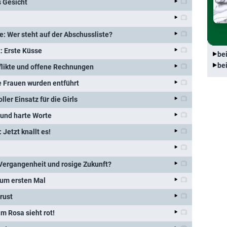
s Gesicht
: Wer steht auf der Abschussliste?
t: Erste Küsse
be
be
likte und offene Rechnungen
ie Frauen wurden entführt
ler Einsatz für die Girls
 und harte Worte
Jetzt knallt es!
Vergangenheit und rosige Zukunft?
zum ersten Mal
rust
 Rosa sieht rot!