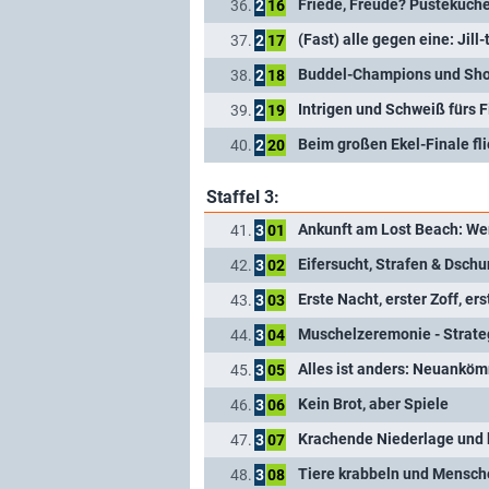
Friede, Freude? Pustekuch
36.
2
16
(Fast) alle gegen eine: Jill-
37.
2
17
Buddel-Champions und Sh
38.
2
18
Intrigen und Schweiß fürs Fi
39.
2
19
Beim großen Ekel-Finale fl
40.
2
20
Staffel 3:
Ankunft am Lost Beach: Wer
41.
3
01
Eifersucht, Strafen & Dsch
42.
3
02
Erste Nacht, erster Zoff, er
43.
3
03
Muschelzeremonie - Strate
44.
3
04
Alles ist anders: Neuanköm
45.
3
05
Kein Brot, aber Spiele
46.
3
06
Krachende Niederlage und 
47.
3
07
48.
3
08