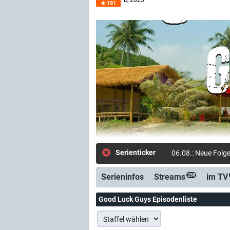
D
, 2023–
191
Serienticker
06.08.: Neue Folge
Serieninfos
Streams
im TV
258
Good Luck Guys Episodenliste