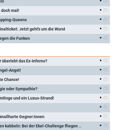
en!
t doch mal!
opping-Queens
nalticket: Jetzt geht's um die Wurst
iegen die Funken
 überlebt das Ex-Inferno?
ungel-Angst!
ste Chance!
gie oder Sympathie?
mlinge und ein Luxus-Strand!
knallharte Gegner:innen
Tiere krabbeln und Menschen kabbeln: Bei der Ekel-Challenge fliegen die Fetzen!