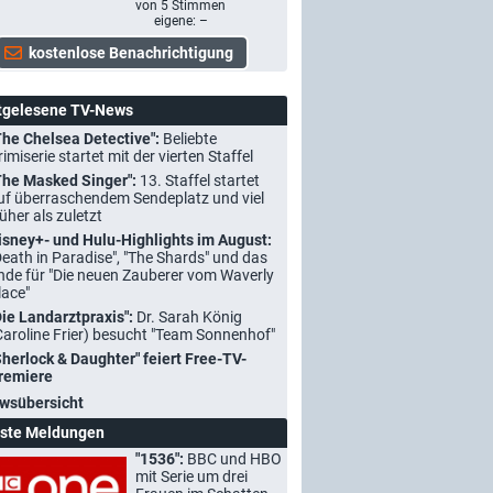
von
5
Stimmen
eigene: –
tgelesene TV-News
The Chelsea Detective":
Beliebte
rimiserie startet mit der vierten Staffel
The Masked Singer":
13. Staffel startet
uf überraschendem Sendeplatz und viel
rüher als zuletzt
isney+- und Hulu-Highlights im August:
Death in Paradise", "The Shards" und das
nde für "Die neuen Zauberer vom Waverly
lace"
Die Landarztpraxis":
Dr. Sarah König
Caroline Frier) besucht "Team Sonnenhof"
Sherlock & Daughter" feiert Free-TV-
remiere
wsübersicht
ste Meldungen
"1536":
BBC und HBO
mit Serie um drei