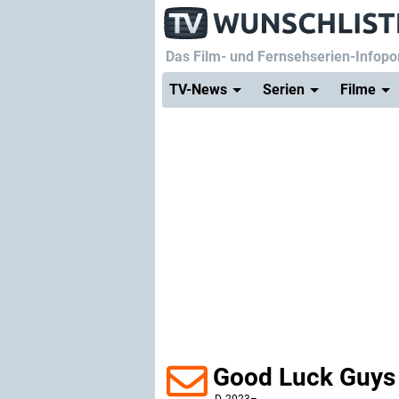
Das Film- und Fernsehserien-Infopor
TV-News
Serien
Filme
Good Luck Guys