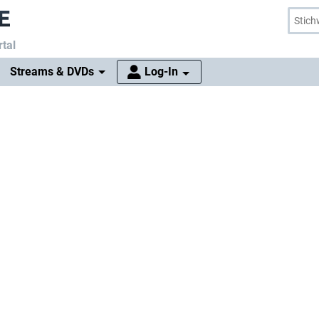
tal
Streams & DVDs
Log-In