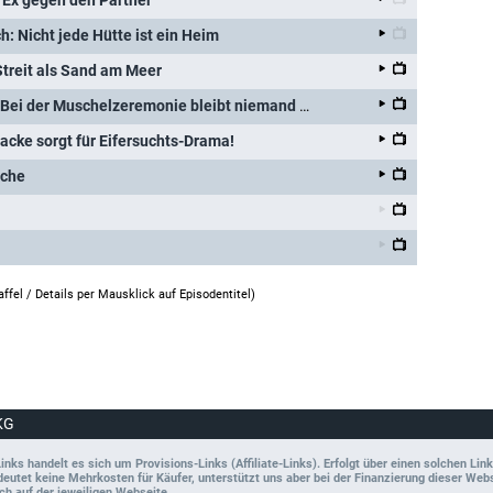
m Ex gegen den Partner
: Nicht jede Hütte ist ein Heim
treit als Sand am Meer
Bissiger als die Schlangen: Bei der Muschelzeremonie bleibt niemand verschont
Jacke sorgt für Eifersuchts-Drama!
ache
affel /
Details per Mausklick auf Episodentitel
)
KG
ks handelt es sich um Provisions-Links (Affiliate-Links). Erfolgt über einen solchen Link
tet keine Mehrkosten für Käufer, unterstützt uns aber bei der Finanzierung dieser Websit
ch auf der jeweiligen Webseite.