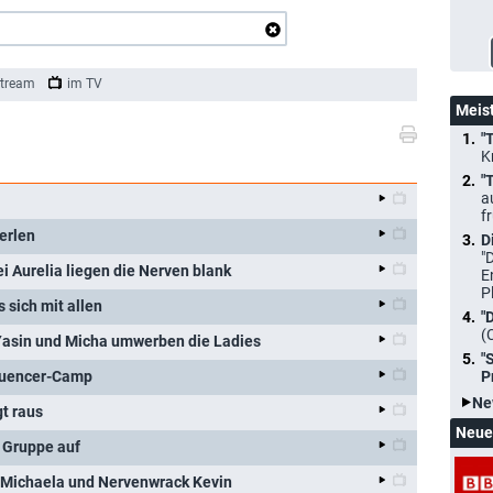
tream
im TV
Meis
"
K
"
a
f
erlen
D
"
i Aurelia liegen die Nerven blank
E
P
 sich mit allen
"
(
Yasin und Micha umwerben die Ladies
"
P
luencer-Camp
Ne
gt raus
Neue
 Gruppe auf
 Michaela und Nervenwrack Kevin