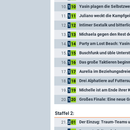
Yasin plagen die Selbstzwe
10.
1
10
Juliano weckt die Kampfgei
11.
1
11
Intimer Sextalk und bitterl
12.
1
12
Michaela gegen den Rest 
13.
1
13
Party am Lost Beach: Yasi
14.
1
14
Buschfunk und üble Unters
15.
1
15
Das große Taktieren beginn
16.
1
16
Aurelia im Beziehungsdrei
17.
1
17
Drei Alphatiere auf Futters
18.
1
18
Michelle ist am Ende ihrer 
19.
1
19
Großes Finale: Eine neue G
20.
1
20
Staffel 2:
Der Einzug: Traum-Teams u
21.
2
01