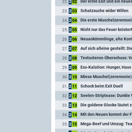
Der erste Exit und ein neue
22.
2
02
Schatzsuche wider Willen
23.
2
03
Die erste Muschelzeremonie
24.
2
04
Nicht nur das Feuer knister
25.
2
05
Neuankömmlinge, alte Konf
26.
2
06
Auf sich alleine gestellt: D
27.
2
07
Testosteron-Überschuss: Vol
28.
2
08
Ess-Kalation: Hunger, Hass
29.
2
09
Miese Muschel(zeremonie): 
30.
2
10
Schock beim Exit Duell
31.
2
11
Seelen-Striptease: Dunkle 
32.
2
12
Die goldene Glocke läutet 
33.
2
13
Mit den Neuen kommt der F
34.
2
14
Mega-Beef und Umzug: Team
35.
2
15