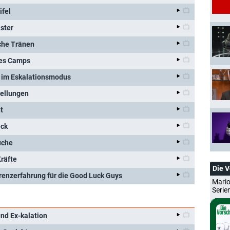
ifel
ster
iche Tränen
des Camps
n im Eskalationsmodus
tellungen
t
eck
uche
Kräfte
Die 
renzerfahrung für die Good Luck Guys
Mario
Serie
nd Ex-kalation