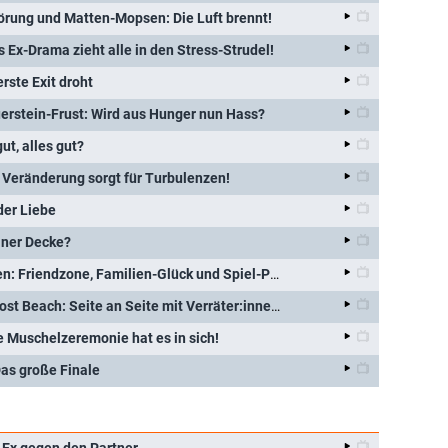
örung und Matten-Mopsen: Die Luft brennt!
 Ex-Drama zieht alle in den Stress-Strudel!
erste Exit droht
erstein-Frust: Wird aus Hunger nun Hass?
ut, alles gut?
 Veränderung sorgt für Turbulenzen!
der Liebe
iner Decke?
Zwischen Exit und Emotionen: Friendzone, Familien-Glück und Spiel-Pech
Das letzte Abendmahl am Lost Beach: Seite an Seite mit Verräter:innen?
se Muschelzeremonie hat es in sich!
as große Finale