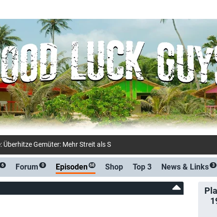
: Überhitze Gemüter: Mehr Streit als Sand am Meer (Joyn)
Forum
Episoden
Shop
Top 3
News &
Links
6
0
68
3
Pla
1