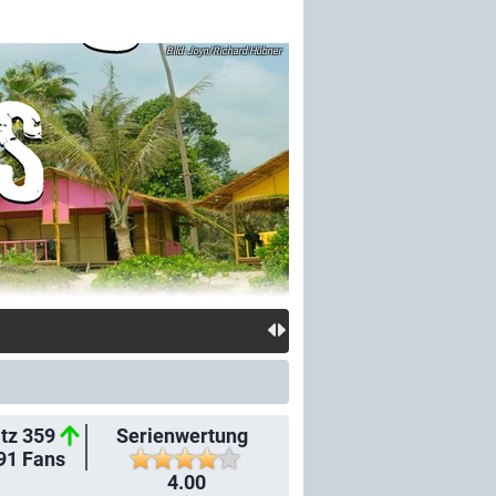
Joyn/Richard Hübner
tz 359
Serienwertung
91
Fans
4.00