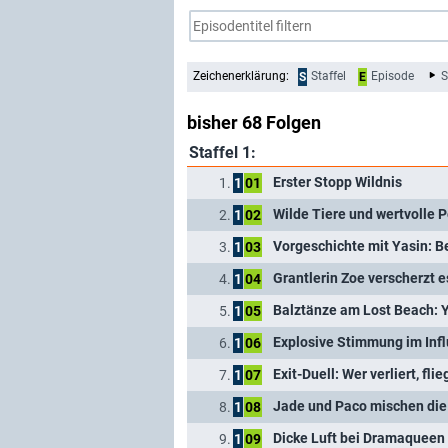
Zeichenerklärung:
Staffel
Episode
S
S
E
bisher 68 Folgen
Staffel 1:
Erster Stopp Wildnis
1.
1
01
Wilde Tiere und wertvolle P
2.
1
02
Vorgeschichte mit Yasin: Be
3.
1
03
Grantlerin Zoe verscherzt es
4.
1
04
Balztänze am Lost Beach: 
5.
1
05
Explosive Stimmung im Inf
6.
1
06
Exit-Duell: Wer verliert, flie
7.
1
07
Jade und Paco mischen die
8.
1
08
Dicke Luft bei Dramaqueen
9.
1
09