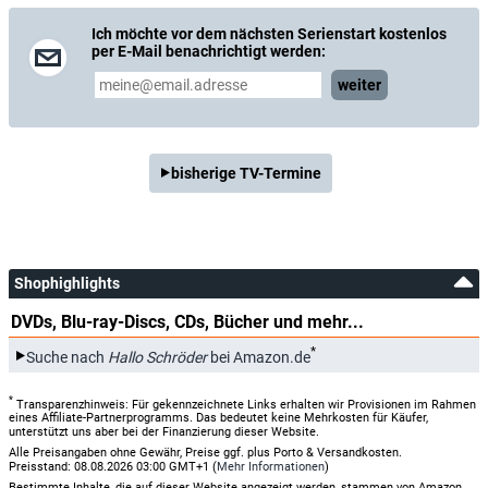
Ich möchte vor dem nächsten Serienstart kostenlos
per E-Mail benachrichtigt werden:
weiter
bisherige TV-Termine
Shophighlights
DVDs, Blu-ray-Discs, CDs, Bücher und mehr...
*
Suche nach
Hallo Schröder
bei Amazon.de
*
Transparenzhinweis: Für gekennzeichnete Links erhalten wir Provisionen im Rahmen
eines Affiliate-Partnerprogramms. Das bedeutet keine Mehrkosten für Käufer,
unterstützt uns aber bei der Finanzierung dieser Website.
Alle Preisangaben ohne Gewähr, Preise ggf. plus Porto & Versandkosten.
Preisstand: 08.08.2026 03:00 GMT+1 (
Mehr Informationen
)
Bestimmte Inhalte, die auf dieser Website angezeigt werden, stammen von Amazon.