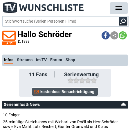
Hallo Schröder
D
, 1999
11
kostenlose E-Mail-Benachrichtigung bei Streaming- oder TV-Start
Infos
Streams
im TV
Forum
Shop
11
Fans
Serienwertung
Serieninfos & News
10 Folgen
25-minütige Sketchshow mit Wichart von Roëll als Herr Schröder
sowie Eva Mähl, Lutz Reichert, Günter Grünwald und Klaus