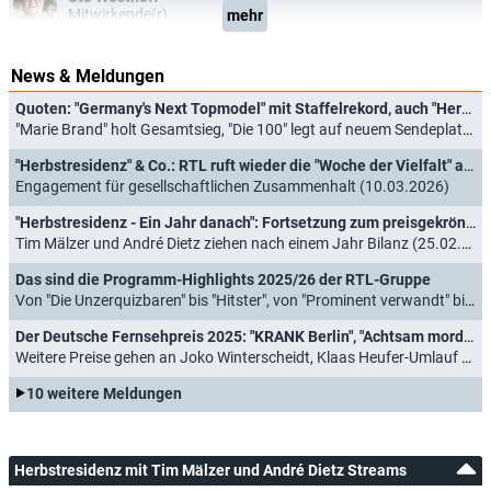
Mitwirkende(r)
mehr
News & Meldungen
Quoten: "Germany's Next Topmodel" mit Staffelrekord, auch "Herbstresidenz" punktet
"Marie Brand" holt Gesamtsieg, "Die 100" legt auf neuem Sendeplatz zu (26.03.2026)
"Herbstresidenz" & Co.: RTL ruft wieder die "Woche der Vielfalt" aus
Engagement für gesellschaftlichen Zusammenhalt (10.03.2026)
"Herbstresidenz - Ein Jahr danach": Fortsetzung zum preisgekrönten VOX-Format
Tim Mälzer und André Dietz ziehen nach einem Jahr Bilanz (25.02.2026)
Das sind die Programm-Highlights 2025/26 der RTL-Gruppe
Von "Die Unzerquizbaren" bis "Hitster", von "Prominent verwandt" bis "Neue Geschichten vom Pumuckl" (31.10.2025)
Der Deutsche Fernsehpreis 2025: "KRANK Berlin", "Achtsam morden" und "Kaulitz & Kaulitz" ausgezeichnet
Weitere Preise gehen an Joko Winterscheidt, Klaas Heufer-Umlauf und Teddy Teclebrhan (10.09.2025)
10 weitere Meldungen
Herbstresidenz mit Tim Mälzer und André Dietz Streams