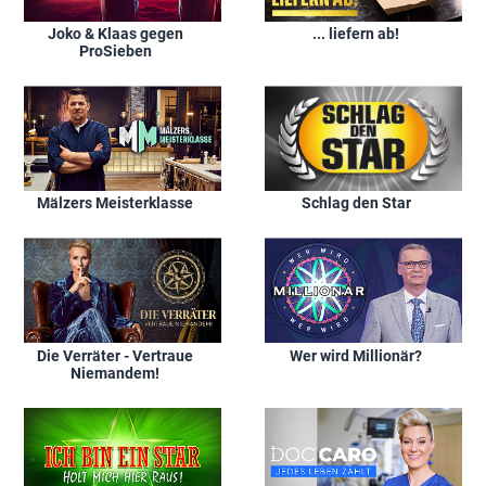
Joko & Klaas gegen
... liefern ab!
ProSieben
Mälzers Meisterklasse
Schlag den Star
Die Verräter - Vertraue
Wer wird Millionär?
Niemandem!