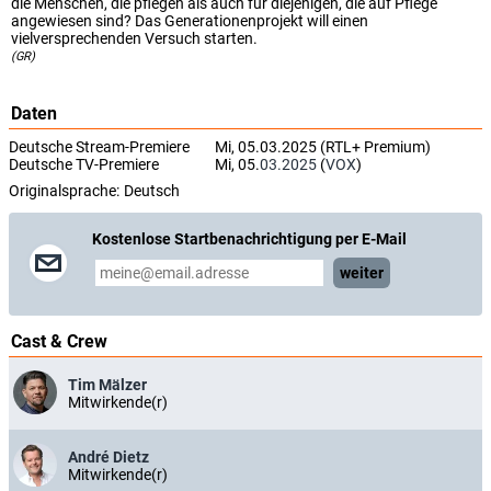
die Menschen, die pflegen als auch für diejenigen, die auf Pflege
angewiesen sind? Das Generationenprojekt will einen
vielversprechenden Versuch starten.
(GR)
Daten
Deutsche Stream-Premiere
Mi, 05.03.2025 (RTL+ Premium)
Deutsche TV-Premiere
Mi, 05.
03.2025
(
VOX
)
Originalsprache:
Deutsch
Kostenlose Startbenachrichtigung per E-Mail
weiter
Cast & Crew
Tim Mälzer
Mitwirkende(r)
André Dietz
Mitwirkende(r)