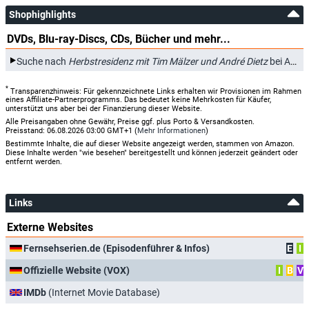
Shophighlights
DVDs, Blu-ray-Discs, CDs, Bücher und mehr...
Suche nach
Herbstresidenz mit Tim Mälzer und André Dietz
bei Amazon.de
*
Transparenzhinweis: Für gekennzeichnete Links erhalten wir Provisionen im Rahmen
eines Affiliate-Partnerprogramms. Das bedeutet keine Mehrkosten für Käufer,
unterstützt uns aber bei der Finanzierung dieser Website.
Alle Preisangaben ohne Gewähr, Preise ggf. plus Porto & Versandkosten.
Preisstand: 06.08.2026 03:00 GMT+1 (
Mehr Informationen
)
Bestimmte Inhalte, die auf dieser Website angezeigt werden, stammen von Amazon.
Diese Inhalte werden "wie besehen" bereitgestellt und können jederzeit geändert oder
entfernt werden.
Links
Externe Websites
Fernsehserien.de (Episodenführer & Infos)
E
I
Offizielle Website (VOX)
I
B
V
IMDb
(Internet Movie Database)