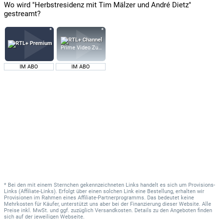
Wo wird "Herbstresidenz mit Tim Mälzer und André Dietz"
gestreamt?
Prime Video Zusatz-Kanäle
IM ABO
IM ABO
* Bei den mit einem Sternchen gekennzeichneten Links handelt es sich um Provisions-
Links (Affiliate-Links). Erfolgt über einen solchen Link eine Bestellung, erhalten wir
Provisionen im Rahmen eines Affiliate-Partnerprogramms. Das bedeutet keine
Mehrkosten für Käufer, unterstützt uns aber bei der Finanzierung dieser Website. Alle
Preise inkl. MwSt. und ggf. zuzüglich Versandkosten. Details zu den Angeboten finden
sich auf der jeweiligen Webseite.