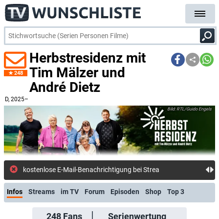
Herbstresidenz mit
Tim Mälzer und
248
André Dietz
D
, 2025–
RTL/Guido Engels
kostenlose E-Mail-Benachrichtigung bei Streaming- oder TV-Start
Infos
Streams
im TV
Forum
Episoden
Shop
Top 3
248
Fans
Serienwertung