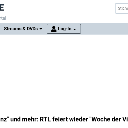
tal
Streams & DVDs
Log-In
z" und mehr: RTL feiert wieder "Woche der Vie