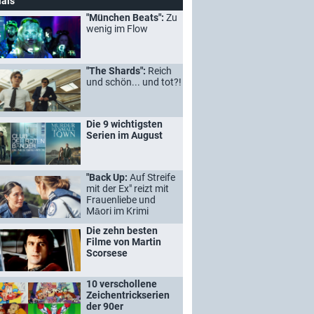
ials
"München Beats":
Zu
wenig im Flow
"The Shards":
Reich
und schön... und tot?!
Die 9 wichtigsten
Serien im August
"Back Up:
Auf Streife
mit der Ex" reizt mit
Frauenliebe und
Māori im Krimi
Die zehn besten
Filme von Martin
Scorsese
10 verschollene
Zeichentrickserien
der 90er