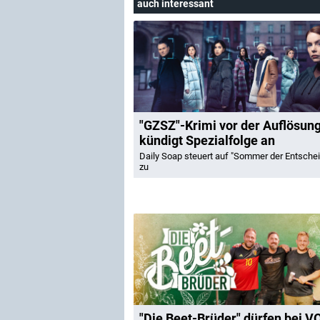
auch interessant
"GZSZ"-Krimi vor der Auflösun
kündigt Spezialfolge an
Daily Soap steuert auf "Sommer der Entsche
zu
"Die Beet-Brüder" dürfen bei V