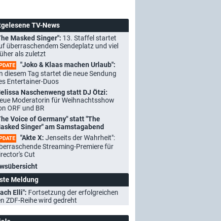
tgelesene TV-News
The Masked Singer":
13. Staffel startet
uf überraschendem Sendeplatz und viel
rüher als zuletzt
"Joko & Klaas machen Urlaub":
PDATE
n diesem Tag startet die neue Sendung
es Entertainer-Duos
elissa Naschenweng statt DJ Ötzi:
eue Moderatorin für Weihnachtsshow
on ORF und BR
The Voice of Germany" statt "The
asked Singer" am Samstagabend
"Akte X:
Jenseits der Wahrheit":
PDATE
berraschende Streaming-Premiere für
irector's Cut
wsübersicht
ste Meldung
ach Elli":
Fortsetzung der erfolgreichen
n ZDF-Reihe wird gedreht