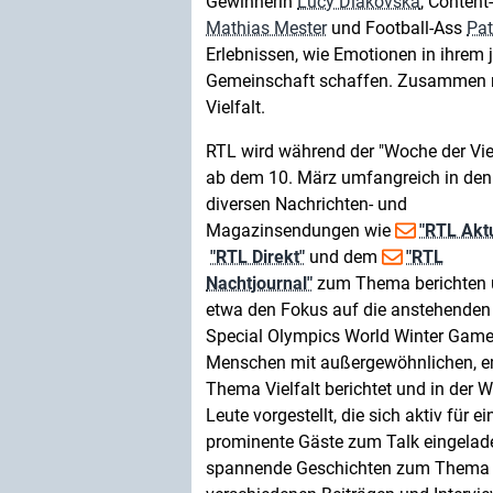
Gewinnerin
Lucy Diakovska
, Content
Mathias Mester
und Football-Ass
Pat
Erlebnissen, wie Emotionen in ihrem j
Gemeinschaft schaffen. Zusammen re
Vielfalt.
RTL wird während der "Woche der Viel
ab dem 10. März umfangreich in den
diversen Nachrichten- und
Magazinsendungen wie
"RTL Aktu
"RTL Direkt"
und dem
"RTL
Nachtjournal"
zum Thema berichten
etwa den Fokus auf die anstehenden
Special Olympics World Winter Games 
Menschen mit außergewöhnlichen, e
Thema Vielfalt berichtet und in der
Leute vorgestellt, die sich aktiv für 
prominente Gäste zum Talk eingelade
spannende Geschichten zum Thema Vi