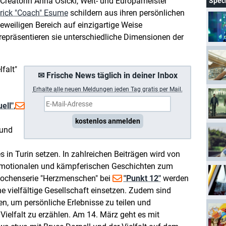
-Creatorin Anna Osicki, Welt- und Europameister
Spec
rick "Coach" Esume
schildern aus ihren persönlichen
eweiligen Bereich auf einzigartige Weise
präsentieren sie unterschiedliche Dimensionen der
falt"
✉ Frische News täglich in deiner Inbox
Erhalte a
lle neuen Meldungen jeden Tag gratis per Mail.
ell"
,
kostenlos anmelden
 und
in Turin setzen. In zahlreichen Beiträgen wird von
motionalen und kämpferischen Geschichten zum
 Wochenserie "Herzmenschen" bei
"Punkt 12"
werden
eine vielfältige Gesellschaft einsetzen. Zudem sind
n, um persönliche Erlebnisse zu teilen und
elfalt zu erzählen. Am 14. März geht es mit