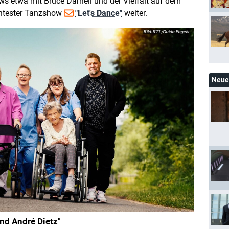
ws etwa mit Bruce Darnell und der Vielfalt auf dem
nntester Tanzshow
"Let's Dance"
weiter.
RTL/Guido Engels
Neue 
nd André Dietz"