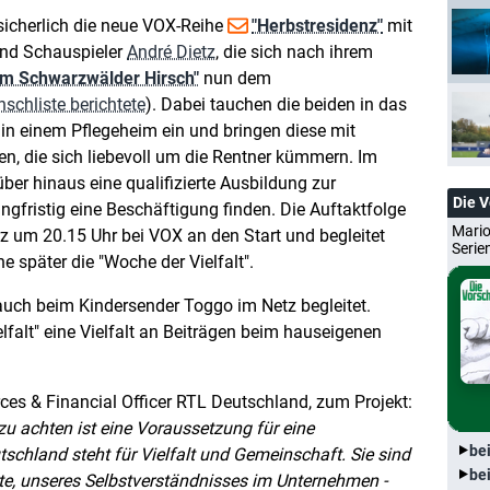
t sicherlich die neue VOX-Reihe
"Herbstresidenz"
mit
nd Schauspieler
André Dietz
, die sich nach ihrem
m Schwarzwälder Hirsch"
nun dem
schliste berichtete
). Dabei tauchen die beiden in das
in einem Pflegeheim ein und bringen diese mit
 die sich liebevoll um die Rentner kümmern. Im
er hinaus eine qualifizierte Ausbildung zur
Die 
angfristig eine Beschäftigung finden. Die Auftaktfolge
Mario
z um 20.15 Uhr bei VOX an den Start und begleitet
Serie
 später die "Woche der Vielfalt".
uch beim Kindersender Toggo im Netz begleitet.
lfalt" eine Vielfalt an Beiträgen beim hauseigenen
ces & Financial Officer RTL Deutschland, zum Projekt:
zu achten ist eine Voraussetzung für eine
be
schland steht für Vielfalt und Gemeinschaft. Sie sind
be
te, unseres Selbstverständnisses im Unternehmen -