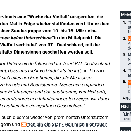
Meis
stmals eine "Woche der Vielfalt" ausgerufen, die
"
rten Mal in Folge wieder stattfinden wird. Unter dem
a
e Kölner Sendergruppe vom 10. bis 16. März eine
f
nnen keine Unterschiede
in den Mittelpunkt. Die
U
A
"Vielfalt verbindet" von RTL Deutschland, mit der
d
lfalts-Dimensionen geschaffen werden soll.
M
N
 auf Unterschiede fokussiert ist, feiert RTL Deutschland
v
gt, dass uns mehr verbindet als trennt
, heißt es in
"
M
t sich alles um Emotionen, die alle Menschen
U
s zu Freude und Begeisterung: Menschen empfinden
Ü
iche Erfahrungen und das unabhängig von Herkunft,
D
ren umfangreichen Inhalteangeboten zeigen wir daher
Ne
erzählen ihre einzigartigen Geschichten.
Näch
"Einf
lt" auch diesmal wieder von prominenten Unterstützern:
neue
ngerin und
"Ich bin ein Star - Holt mich hier raus!"
-