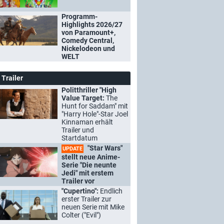
Programm-
Highlights 2026/27
von Paramount+,
Comedy Central,
Nickelodeon und
WELT
Trailer
Politthriller "High
Value Target:
The
Hunt for Saddam" mit
"Harry Hole"-Star Joel
Kinnaman erhält
Trailer und
Startdatum
"Star Wars"
UPDATE
stellt neue Anime-
Serie "Die neunte
Jedi" mit erstem
Trailer vor
"Cupertino":
Endlich
erster Trailer zur
neuen Serie mit Mike
Colter ("Evil")