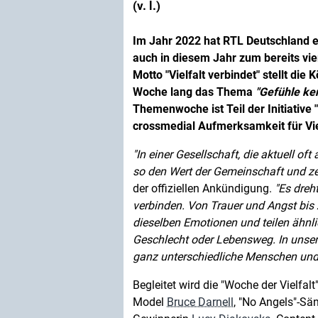
(v. l.)
Im Jahr 2022 hat RTL Deutschland er
auch in diesem Jahr zum bereits vie
Motto "Vielfalt verbindet" stellt di
Woche lang das Thema
Gefühle ke
Themenwoche ist Teil der Initiative 
crossmedial Aufmerksamkeit für Vie
In einer Gesellschaft, die aktuell oft
so den Wert der Gemeinschaft und zei
der offiziellen Ankündigung.
Es dreh
verbinden. Von Trauer und Angst bi
dieselben Emotionen und teilen ähnl
Geschlecht oder Lebensweg. In unse
ganz unterschiedliche Menschen und 
Begleitet wird die "Woche der Vielfa
Model
Bruce Darnell
, "No Angels"-Sä