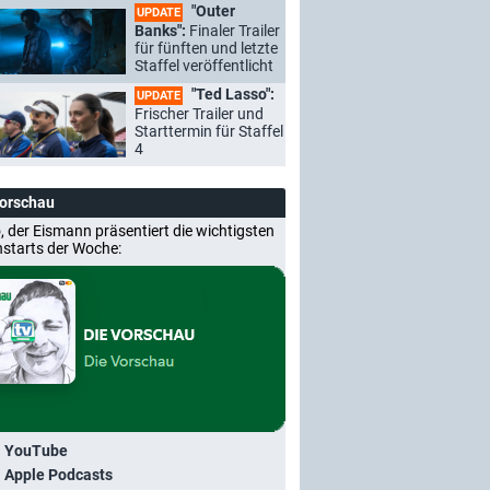
"Outer
UPDATE
Banks":
Finaler Trailer
für fünften und letzte
Staffel veröffentlicht
"Ted Lasso":
UPDATE
Frischer Trailer und
Starttermin für Staffel
4
Vorschau
, der Eismann präsentiert die wichtigsten
nstarts der Woche:
i YouTube
i Apple Podcasts