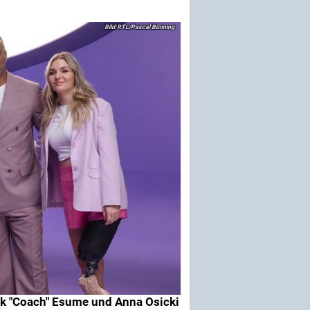
RTL/Pascal Bünning
rick "Coach" Esume und Anna Osicki