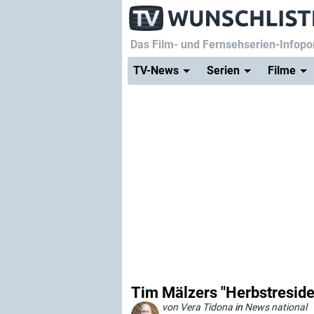
Das Film- und Fernsehserien-Infopor
TV-News
Serien
Filme
Tim Mälzers "Herbstresiden
von Vera Tidona
in
News national