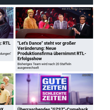
RTL
RTL/Stefan Gregorowius
g: RTL
"Let's Dance" steht vor großer
Veränderung: Neue
Produktionsfirma übernimmt RTL-
idungen"
Erfolgsshow
Bisheriges Team wird nach 20 Staffeln
ausgewechselt
RTL
RTL
OX
Überraschendes "GZSZ"-Comeback