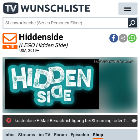
Hiddenside
(LEGO Hidden Side)
15
USA
, 2019–
LEGO/TVNOW/Screenshot
kostenlose E-Mail-Benachrichtigung bei Streaming- oder TV-Start
Infos
Streams
im TV
Forum
Episoden
Shop