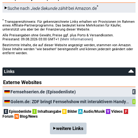
*
Suche nach
Jede Sekunde zählt
bei Amazon.de
*
Transparenzhinweis: Für gekennzeichnete Links erhalten wir Provisionen im Rahmen
eines Affiliate-Partnerprogramms. Das bedeutet keine Mehrkosten für Käufer,
unterstützt uns aber bei der Finanzierung dieser Website.
Alle Preisangaben ohne Gewähr, Preise ggf. plus Porto & Versandkosten.
Preisstand: 09.08.2026 03:00 GMT+1 (
Mehr Informationen
)
Bestimmte Inhalte, die auf dieser Website angezeigt werden, stammen von Amazon.
Diese Inhalte werden "wie besehen" bereitgestellt und können jederzeit geändert oder
entfernt werden.
Links
Externe Websites
Fernsehserien.de (Episodenliste)
E
Golem.de: ZDF bringt Fernsehshow mit interaktivem Handyspiel
I
E
Episodenliste
I
Inhaltsangabe
B
Bilder
A
Audio/Musik
V
Videos
F
Forum
N
Blog/News
weitere Links