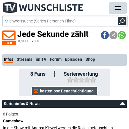
Jede Sekunde zählt
D
, 2000–2001
8
kostenlose E-Mail-Benachrichtigung bei Streaming- oder TV-Start
Infos
Streams
im TV
Forum
Episoden
Shop
8
Fans
Serienwertung
Serieninfos & News
6 Folgen
Gameshow
In der Show mit Andrea Kiewel werden die Rollen getauscht: In