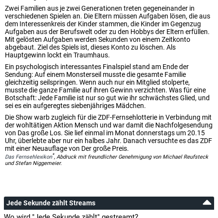
Zwei Familien aus je zwei Generationen treten gegeneinander in
verschiedenen Spielen an. Die Eltern müssen Aufgaben lösen, die aus
dem Interessenkreis der Kinder stammen, die Kinder im Gegenzug
Aufgaben aus der Berufswelt oder zu den Hobbys der Eltern erfüllen.
Mit gelösten Aufgaben werden Sekunden von einem Zeitkonto
abgebaut. Ziel des Spiels ist, dieses Konto zu löschen. Als
Hauptgewinn lockt ein Traumhaus.
Ein psychologisch interessantes Finalspiel stand am Ende der
Sendung: Auf einem Monsterseil musste die gesamte Familie
gleichzeitig seilspringen. Wenn auch nur ein Mitglied stolperte,
musste die ganze Familie auf ihren Gewinn verzichten. Was für eine
Botschaft: Jede Familie ist nur so gut wie ihr schwächstes Glied, und
sei es ein aufgeregtes siebenjähriges Mädchen.
Die Show warb zugleich für die ZDF-Fernsehlotterie in Verbindung mit
der wohltätigen Aktion Mensch und war damit die Nachfolgesendung
von Das große Los. Sie lief einmal im Monat donnerstags um 20.15
Uhr, überlebte aber nur ein halbes Jahr. Danach versuchte es das ZDF
mit einer Neuauflage von Der große Preis.
*
Das Fernsehlexikon
, Abdruck mit freundlicher Genehmigung von Michael Reufsteck
und Stefan Niggemeier.
Jede Sekunde zählt Streams
Wo wird "Jede Sekunde zählt" gestreamt?