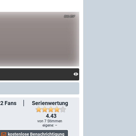
ZDF
22
Fans
Serienwertung
4.43
von
7
Stimmen
eigene: –