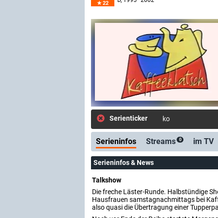
D
, 1995–2002
22
Serienticker
kostenlose E-Mail
Serieninfos
Streams
im TV
0
Serieninfos & News
Talkshow
Die freche Läster-Runde. Halbstündige Sh
Hausfrauen samstagnachmittags bei Kaffe
also quasi die Übertragung einer Tupperpar