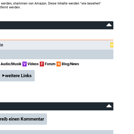
gt werden, stammen von Amazon. Diese Inhalte werden "wie besehen"
tfernt werden.
te
B
Audio/Musik
V
Videos
F
Forum
N
Blog/News
weitere Links
reib einen Kommentar