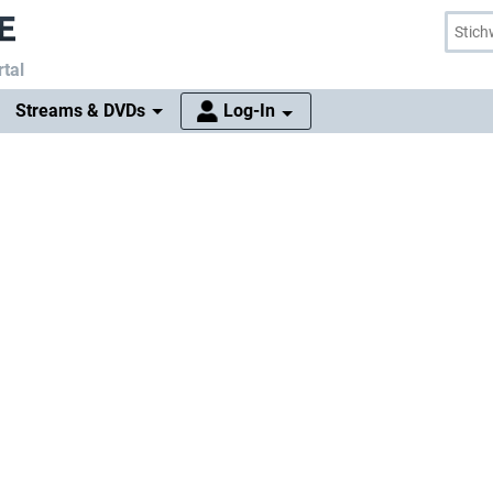
tal
Streams & DVDs
Log-In