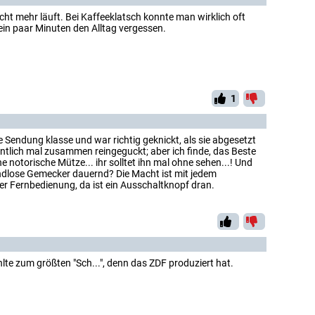
icht mehr läuft. Bei Kaffeeklatsch konnte man wirklich oft
ein paar Minuten den Alltag vergessen.
1
 Sendung klasse und war richtig geknickt, als sie abgesetzt
ntlich mal zusammen reingeguckt; aber ich finde, das Beste
 notorische Mütze... ihr solltet ihn mal ohne sehen...! Und
endlose Gemecker dauernd? Die Macht ist mit jedem
der Fernbedienung, da ist ein Ausschaltknopf dran.
hlte zum größten "Sch...", denn das ZDF produziert hat.