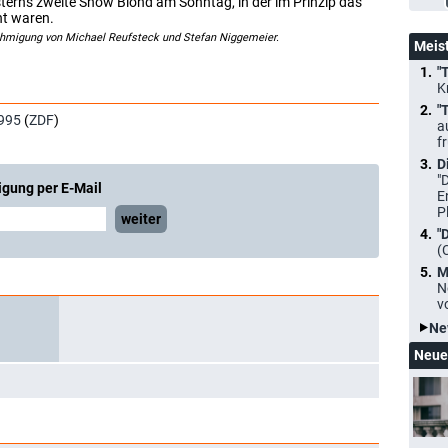
terns zweite Show Blond am Sonntag, in der im Prinzip das
nt waren.
ehmigung von Michael Reufsteck und Stefan Niggemeier.
Meis
"
K
"
995
(
ZDF
)
a
f
D
"
igung per E-Mail
E
P
weiter
"
(
M
N
v
Ne
Neue