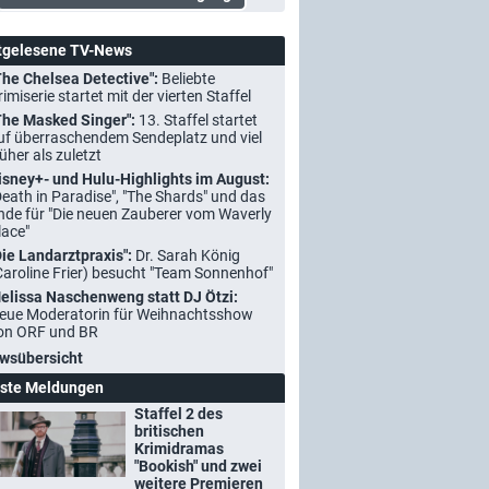
tgelesene TV-News
The Chelsea Detective":
Beliebte
rimiserie startet mit der vierten Staffel
The Masked Singer":
13. Staffel startet
uf überraschendem Sendeplatz und viel
rüher als zuletzt
isney+- und Hulu-Highlights im August:
Death in Paradise", "The Shards" und das
nde für "Die neuen Zauberer vom Waverly
lace"
Die Landarztpraxis":
Dr. Sarah König
Caroline Frier) besucht "Team Sonnenhof"
elissa Naschenweng statt DJ Ötzi:
eue Moderatorin für Weihnachtsshow
on ORF und BR
wsübersicht
ste Meldungen
Staffel 2 des
britischen
Krimidramas
"Bookish" und zwei
weitere Premieren