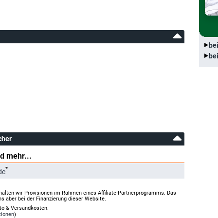
be
be
cher
d mehr...
*
de
halten wir Provisionen im Rahmen eines Affiliate-Partnerprogramms. Das
ns aber bei der Finanzierung dieser Website.
rto & Versandkosten.
tionen
)