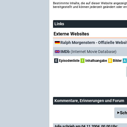
Bestimmte Inhalte, die auf dieser Website angezei
bereitgestellt und können jederzeit geändert oder en
Links
Externe Websites
Ralph Morgenstern - Offizielle Websi
IMDb
(Internet Movie Database)
E
Episodenliste
I
Inhaltsangabe
B
Bilder
A
Kommentare
, Erinnerungen und Forum
Sch
Julia
schrieb am 04.11.2004, 00.00 Uhr: