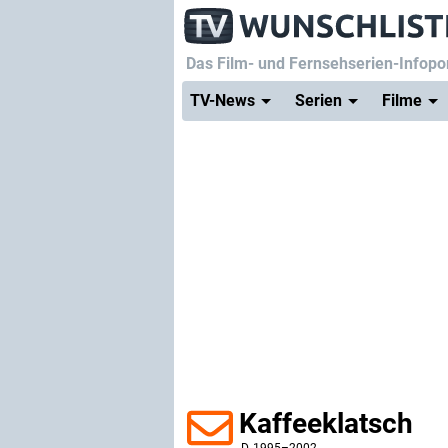
Das Film- und Fernsehserien-Infopor
TV-News
Serien
Filme
Kaffeeklatsch