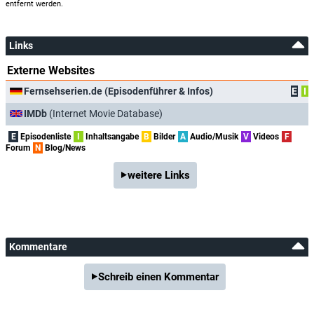
entfernt werden.
Links
Externe Websites
Fernsehserien.de (Episodenführer & Infos)
E
I
IMDb
(Internet Movie Database)
E
Episodenliste
I
Inhaltsangabe
B
Bilder
A
Audio/Musik
V
Videos
F
Forum
N
Blog/News
weitere Links
Kommentare
Schreib einen Kommentar