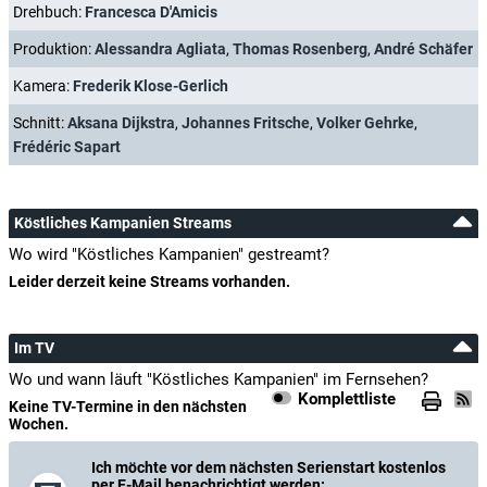
Drehbuch:
Francesca D'Amicis
Produktion:
Alessandra Agliata
,
Thomas Rosenberg
,
André Schäfer
Kamera:
Frederik Klose-Gerlich
Schnitt:
Aksana Dijkstra
,
Johannes Fritsche
,
Volker Gehrke
,
Frédéric Sapart
Köstliches Kampanien Streams
Wo wird "Köstliches Kampanien" gestreamt?
Leider derzeit keine Streams vorhanden.
Im TV
Wo und wann läuft "Köstliches Kampanien" im Fernsehen?
Komplettliste
Keine TV-Termine in den nächsten
Wochen.
Ich möchte vor dem nächsten Serienstart kostenlos
per E-Mail benachrichtigt werden: