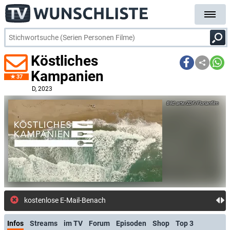
Köstliches
Kampanien
37
D
, 2023
arte/ZDF/Florianfilm
kostenlose E-Mail-Benachrichtigung bei
Infos
Streams
im TV
Forum
Episoden
Shop
Top 3