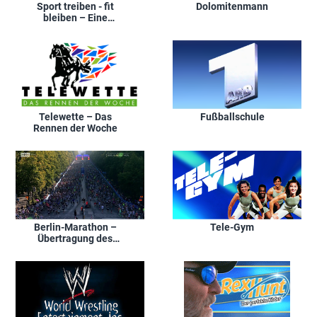
Sport treiben - fit
Dolomitenmann
bleiben – Eine
chinesische
Heilgymnastik
Telewette – Das
Fußballschule
Rennen der Woche
Berlin-Marathon –
Tele-Gym
Übertragung des
Stadtlaufes mit Ziel am
Brandenburger Tor