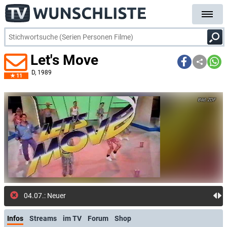
Let's Move
D
, 1989
11
ZDF
04.07.: Neuer Kommentar: ser
Infos
Streams
im TV
Forum
Shop