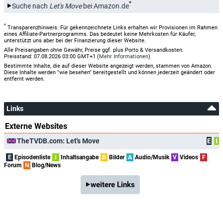
*
Suche nach
Let's Move
bei Amazon.de
*
Transparenzhinweis: Für gekennzeichnete Links erhalten wir Provisionen im Rahmen
eines Affiliate-Partnerprogramms. Das bedeutet keine Mehrkosten für Käufer,
unterstützt uns aber bei der Finanzierung dieser Website.
Alle Preisangaben ohne Gewähr, Preise ggf. plus Porto & Versandkosten.
Preisstand: 07.08.2026 03:00 GMT+1 (
Mehr Informationen
)
Bestimmte Inhalte, die auf dieser Website angezeigt werden, stammen von Amazon.
Diese Inhalte werden "wie besehen" bereitgestellt und können jederzeit geändert oder
entfernt werden.
Links
Externe Websites
TheTVDB.com: Let's Move
E
I
E
Episodenliste
I
Inhaltsangabe
B
Bilder
A
Audio/Musik
V
Videos
F
Forum
N
Blog/News
weitere Links