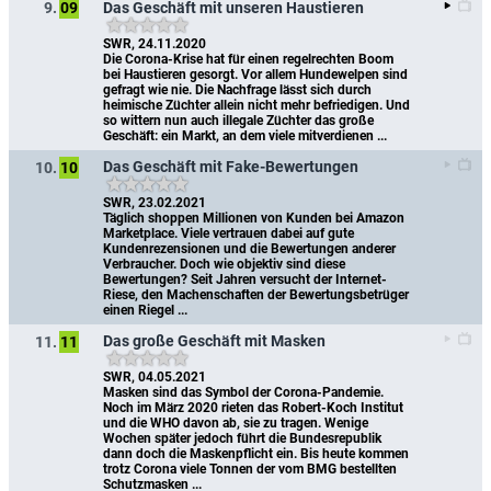
Das Geschäft mit unseren Haustieren
9.
09
SWR, 24.11.2020
Die Corona-Krise hat für einen regelrechten Boom 
bei Haustieren gesorgt. Vor allem Hundewelpen sind 
gefragt wie nie. Die Nachfrage lässt sich durch 
heimische Züchter allein nicht mehr befriedigen. Und 
so wittern nun auch illegale Züchter das große 
Geschäft: ein Markt, an dem viele mitverdienen ...
Das Geschäft mit Fake-Bewertungen
10.
10
SWR, 23.02.2021
Täglich shoppen Millionen von Kunden bei Amazon 
Marketplace. Viele vertrauen dabei auf gute 
Kundenrezensionen und die Bewertungen anderer 
Verbraucher. Doch wie objektiv sind diese 
Bewertungen? Seit Jahren versucht der Internet-
Riese, den Machenschaften der Bewertungsbetrüger 
einen Riegel ...
Das große Geschäft mit Masken
11.
11
SWR, 04.05.2021
Masken sind das Symbol der Corona-Pandemie. 
Noch im März 2020 rieten das Robert-Koch Institut 
und die WHO davon ab, sie zu tragen. Wenige 
Wochen später jedoch führt die Bundesrepublik 
dann doch die Maskenpflicht ein. Bis heute kommen 
trotz Corona viele Tonnen der vom BMG bestellten 
Schutzmasken ...