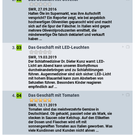
SWR, 27.09.2016
Halten Öle im Supermarkt, was ihre Aufschrift 
verspricht? Ein Reporter zeigt, wie bei angeblich 
hochwertigen Olivenölen gepanscht wird und macht 
sich auf die Spur der Fälscher. In Italien wird gegen 
mehrere Olivenölproduzenten ermittelt, die 
minderwertige Öle falsch deklariert und verkauft 
haben ...
Das Geschäft mit LED-Leuchten
3.
03
SWR, 19.03.2019
Der Schlafmediziner Dr. Dieter Kunz warnt: LED-
Licht am Abend kann unseren Biorhythmus 
durcheinanderbringen und zu Schlafstörungen 
führen. Augenmediziner sind sich sicher: LED-Licht 
mit hohem Blauanteil kann zum Absterben von 
Sehzellen führen. Besonders Kinder reagieren 
empfindlich auf ...
Das Geschäft mit Tomaten
4.
04
SWR, 12.11.2019
Tomaten sind das meistverzehrte Gemüse in 
Deutschland. Ob gehackt, passiert oder als Mark, sie 
stecken in Saucen oder Ketchup. Auf den Etiketten 
der Dosen und Flaschen wird oft mit 
sonnengereiften Tomaten aus Italien geworben. Was 
viele Kundinnen und Kunden nicht ahnen ...