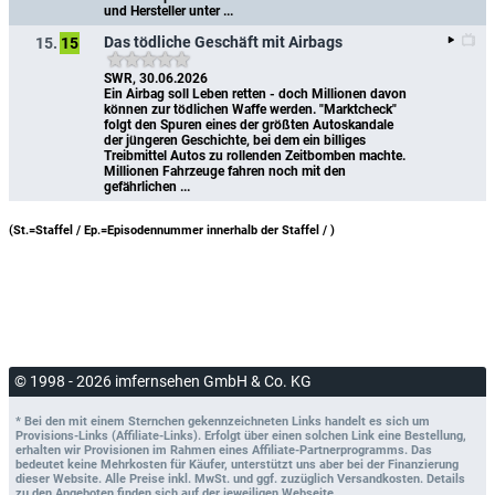
und Hersteller unter ...
Das tödliche Geschäft mit Airbags
15.
15
SWR, 30.06.2026
Ein Airbag soll Leben retten - doch Millionen davon 
können zur tödlichen Waffe werden. "Marktcheck" 
folgt den Spuren eines der größten Autoskandale 
der jüngeren Geschichte, bei dem ein billiges 
Treibmittel Autos zu rollenden Zeitbomben machte. 
Millionen Fahrzeuge fahren noch mit den 
gefährlichen ...
(St.=Staffel / Ep.=Episodennummer innerhalb der Staffel /
)
© 1998 - 2026 imfernsehen GmbH & Co. KG
* Bei den mit einem Sternchen gekennzeichneten Links handelt es sich um
Provisions-Links (Affiliate-Links). Erfolgt über einen solchen Link eine Bestellung,
erhalten wir Provisionen im Rahmen eines Affiliate-Partnerprogramms. Das
bedeutet keine Mehrkosten für Käufer, unterstützt uns aber bei der Finanzierung
dieser Website. Alle Preise inkl. MwSt. und ggf. zuzüglich Versandkosten. Details
zu den Angeboten finden sich auf der jeweiligen Webseite.