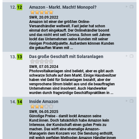
Amazon - Markt. Macht! Monopol?
12.
12
SWR, 20.09.2022
Amazon ist einer der größten Online-
Versandhändler weltweit. Fast jeder hat schon 
einmal dort eingekauft. Der Onlinehändler boomt 
und das nicht erst seit Corona. Schon seit Jahren 
lockt das Unternehmen seine Kunden mit seiner 
riesigen Produktpalette. Außerdem können Kunden 
die gekauften Waren mit ...
Das große Geschäft mit Solaranlagen
13.
13
SWR, 07.05.2024
Photovoltaikanlagen sind beliebt, aber es gibt auch 
schwarze Schafe auf dem Markt. Einige Hausbesitzer 
haben viel Geld für Solaranlagen bezahlt, aber der 
versprochene Strom bleibt aus und die beauftragten 
Unternehmen sind insolvent. Auch Handwerker 
wurden durch fragwürdige Geschäftspraktiken in ...
Inside Amazon
14.
14
SWR, 06.05.2025
Günstige Preise - damit lockt Amazon seine 
Kund:innen. Doch tatsächlich habe Amazon kein 
Interesse, der Kundschaft einen guten Preis zu 
machen. Das wirft eine ehemalige Amazon-
Managerin dem Konzern vor. Die Sendung enthüllt, 
mit welch perfiden Methoden Amazon Händler:innen 