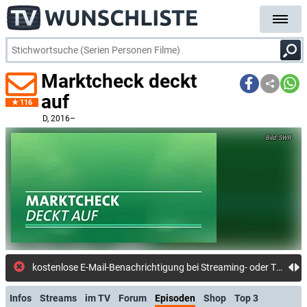
Marktcheck deckt
auf
116
D
, 2016–
SWR
kosten
Infos
Streams
im TV
Forum
Episoden
Shop
Top 3