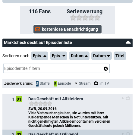
116
Fans
Serienwertung
Marktcheck deckt auf Episodenliste
Sortieren nach:
Epis.
Epis.
Datum
Datum
Titel
Zeichenerklärung:
Staffel
Episode
Stream
im TV
S
E
Das Geschäft mit Altkleidern
1.
01
SWR, 20.09.2016
Viele Verbraucher glauben, sie würden mit ihrer 
Kleiderspende Menschen in Not unterstützen. Mit 
nicht genehmigten Altkleiderncontainern verdienen 
Geschäftsleute jedoch Millionen.
Das Geschäft mit Olivenöl
2.
02