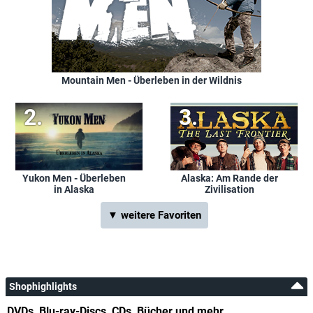
Mountain Men - Überleben in der Wildnis
Yukon Men - Überleben
Alaska: Am Rande der
in Alaska
Zivilisation
▼ weitere Favoriten
Shophighlights
DVDs, Blu-ray-Discs, CDs, Bücher und mehr...