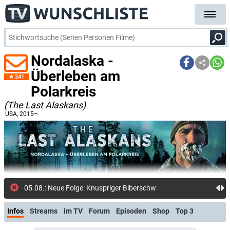
Nordalaska -
Überleben am
241
Polarkreis
(The Last Alaskans)
USA
, 2015–
05.08.: Neue Folge: Knuspriger Biberschwanz (waiputhek)
Infos
Streams
im TV
Forum
Episoden
Shop
Top 3