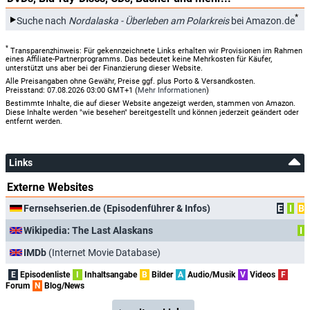
*
Suche nach
Nordalaska - Überleben am Polarkreis
bei Amazon.de
*
Transparenzhinweis: Für gekennzeichnete Links erhalten wir Provisionen im Rahmen
eines Affiliate-Partnerprogramms. Das bedeutet keine Mehrkosten für Käufer,
unterstützt uns aber bei der Finanzierung dieser Website.
Alle Preisangaben ohne Gewähr, Preise ggf. plus Porto & Versandkosten.
Preisstand: 07.08.2026 03:00 GMT+1 (
Mehr Informationen
)
Bestimmte Inhalte, die auf dieser Website angezeigt werden, stammen von Amazon.
Diese Inhalte werden "wie besehen" bereitgestellt und können jederzeit geändert oder
entfernt werden.
Links
Externe Websites
Fernsehserien.de (Episodenführer & Infos)
E
I
B
Wikipedia: The Last Alaskans
I
IMDb
(Internet Movie Database)
E
Episodenliste
I
Inhaltsangabe
B
Bilder
A
Audio/Musik
V
Videos
F
Forum
N
Blog/News