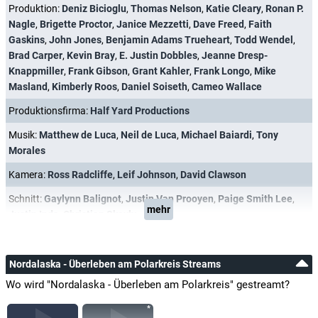
Produktion:
Deniz Bicioglu
,
Thomas Nelson
,
Katie Cleary
,
Ronan P.
Nagle
,
Brigette Proctor
,
Janice Mezzetti
,
Dave Freed
,
Faith
Gaskins
,
John Jones
,
Benjamin Adams Trueheart
,
Todd Wendel
,
Brad Carper
,
Kevin Bray
,
E. Justin Dobbles
,
Jeanne Dresp-
Knappmiller
,
Frank Gibson
,
Grant Kahler
,
Frank Longo
,
Mike
Masland
,
Kimberly Roos
,
Daniel Soiseth
,
Cameo Wallace
Produktionsfirma:
Half Yard Productions
Musik:
Matthew de Luca
,
Neil de Luca
,
Michael Baiardi
,
Tony
Morales
Kamera:
Ross Radcliffe
,
Leif Johnson
,
David Clawson
Schnitt:
Gaylynn Balignot
,
Justin Van Prooyen
,
Paige Smith Lee
,
mehr
Justin Inda
,
Christian Skovly
Nordalaska - Überleben am Polarkreis Streams
Wo wird "Nordalaska - Überleben am Polarkreis" gestreamt?