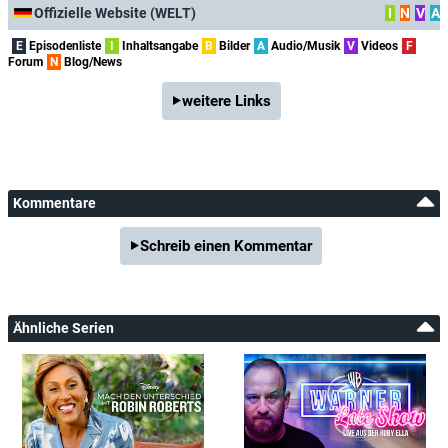
Offizielle Website (WELT)
I
N
V
A
E
Episodenliste
I
Inhaltsangabe
B
Bilder
A
Audio/Musik
V
Videos
F
Forum
N
Blog/News
weitere Links
Kommentare
Schreib einen Kommentar
Ähnliche Serien