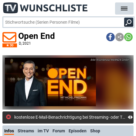
Open End
D
, 2021
30
Krumbholz/WeltN24 GmbH
kostenlose E-Mail-Benachrichtigung bei Streaming- oder TV-Start
Infos
Streams
im TV
Forum
Episoden
Shop