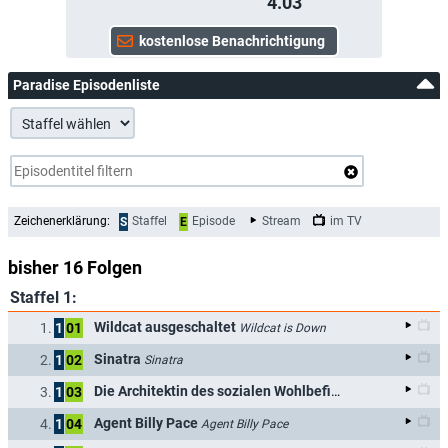
4.03
Paradise Episodenliste
Zeichenerklärung:
Staffel
Episode
Stream
im TV
S
E
bisher 16 Folgen
Staffel 1:
Wildcat ausgeschaltet
1.
1
01
Wildcat is Down
Sinatra
2.
1
02
Sinatra
Die Architektin des sozialen Wohlbefindens
3.
1
03
The Architect 
Agent Billy Pace
4.
1
04
Agent Billy Pace