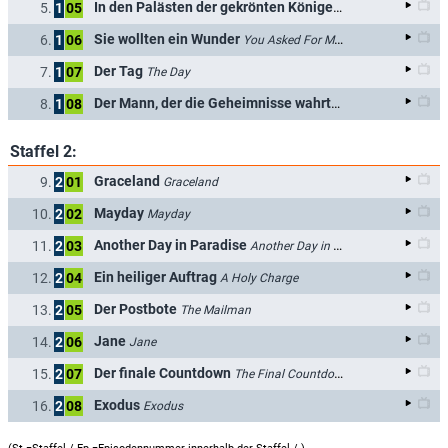
In den Palästen der gekrönten Könige
5.
1
05
In the Palaces of C
Sie wollten ein Wunder
6.
1
06
You Asked For Miracles
Der Tag
7.
1
07
The Day
Der Mann, der die Geheimnisse wahrte
8.
1
08
The Man Who Kept 
Staffel 2:
Graceland
9.
2
01
Graceland
Mayday
10.
2
02
Mayday
Another Day in Paradise
11.
2
03
Another Day in Paradise
Ein heiliger Auftrag
12.
2
04
A Holy Charge
Der Postbote
13.
2
05
The Mailman
Jane
14.
2
06
Jane
Der finale Countdown
15.
2
07
The Final Countdown
Exodus
16.
2
08
Exodus