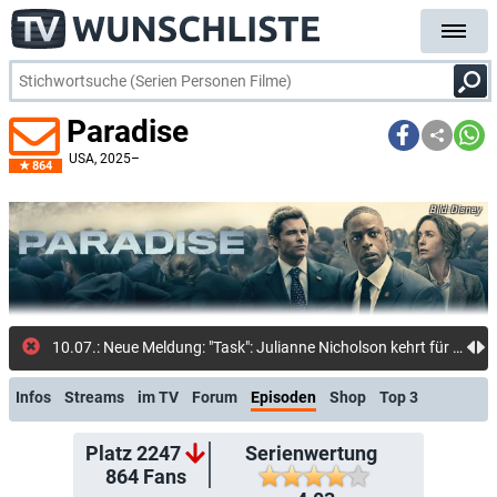
Paradise
USA
, 2025–
864
Disney
10.07.: Neue Meldung: "Task": Julianne Nicholson kehrt für Staffel 2 des Krimidramas in preisgekrönte Rolle aus anderer HBO-Serie zurück: Mark Ruffalos FBI-Agent führt in frischen Folgen neue Taskforce an
Infos
Streams
im TV
Forum
Episoden
Shop
Top 3
Platz 2247
Serienwertung
864
Fans