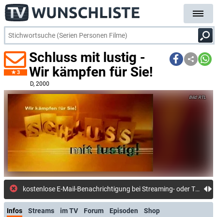
Schluss mit lustig -
Wir kämpfen für Sie!
3
D
, 2000
RTL
kostenlose E-Mail-Benachrichtigung bei Streaming- oder TV-Start
Infos
Streams
im TV
Forum
Episoden
Shop