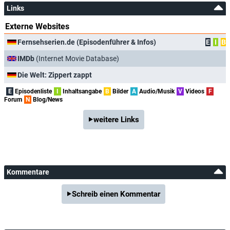
Links
Externe Websites
Fernsehserien.de (Episodenführer & Infos)
E
I
B
IMDb
(Internet Movie Database)
Die Welt: Zippert zappt
E
Episodenliste
I
Inhaltsangabe
B
Bilder
A
Audio/Musik
V
Videos
F
Forum
N
Blog/News
weitere Links
Kommentare
Schreib einen Kommentar