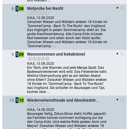
und Wäldern ...
Mutprobe bei Nacht
8.
1
08
KiKA, 12.08.2020
Zwischen Wiesen und Wäldern erleben 18 Kinder im 
"SommerCamp - Back To The Roots" das Vogtland. 
Das Highlight in jedem Sommercamp steht an: Die 
große Nachtwanderung. Alle Camp-Kids müssen 
Mut beweisen und allein durch den Wald laufen. 
Zwischen Wiesen und Wäldern erleben 18 Kinder im 
"SommerCamp - ...
Wannenrennen und Kekskrümel
9.
1
09
KiKA, 13.08.2020
Ein Teich, drei Wannen und jede Menge Spaß: Das 
Badewannenrennen wird wild. Das Ferienende naht. 
Welche Überraschung gibt es am letzten Abend 
ohne Eltern? Zwischen Wiesen und Wäldern erleben 
18 Kinder im "SommerCamp - Back To The Roots" 
das Vogtland. Sie schlafen im Bauwagen und Tipi, 
kochen über ...
Wiedersehensfreude und Abschiedstränen
10.
1
10
KiKA, 14.08.2020
Bauwagen fertig, Zirkus-Show steht, Koffer gepackt - 
die Familien können kommen! Aufregung pur bei 
den Camp-Kids. Und welche Rolle spielen Alvin und 
Mayra? Zwischen Wiesen und Wäldern erleben 18 