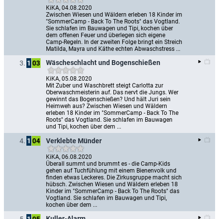
KiKA, 04.08.2020
Zwischen Wiesen und Wäldern erleben 18 Kinder im 
"SommerCamp - Back To The Roots" das Vogtland. 
Sie schlafen im Bauwagen und Tipi, kochen über 
dem offenen Feuer und überlegen sich eigene 
Camp-Regeln. In der zweiten Folge bringt ein Streich 
Matilda, Mayra und Käthe echten Abwaschstress ...
Wäscheschlacht und Bogenschießen
3.
1
03
KiKA, 05.08.2020
Mit Zuber und Waschbrett steigt Carlotta zur 
Oberwaschmeisterin auf. Das nervt die Jungs. Wer 
gewinnt das Bogenschießen? Und hält Juri sein 
Heimweh aus? Zwischen Wiesen und Wäldern 
erleben 18 Kinder im "SommerCamp - Back To The 
Roots" das Vogtland. Sie schlafen im Bauwagen 
und Tipi, kochen über dem ...
Verklebte Münder
4.
1
04
KiKA, 06.08.2020
Überall summt und brummt es - die Camp-Kids 
gehen auf Tuchfühlung mit einem Bienenvolk und 
finden etwas Leckeres. Die Zirkusgruppe macht sich 
hübsch. Zwischen Wiesen und Wäldern erleben 18 
Kinder im "SommerCamp - Back To The Roots" das 
Vogtland. Sie schlafen im Bauwagen und Tipi, 
kochen über dem ...
Kuller-Alarm
5.
1
05