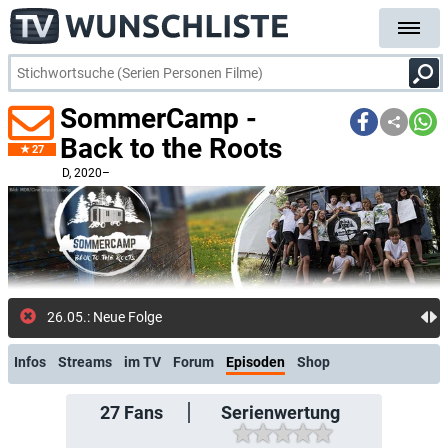
SommerCamp -
Back to the Roots
27
D
, 2020–
26.05.: Neue Folge: Folge
Infos
Streams
im TV
Forum
Episoden
Shop
27
Fans
Serienwertung