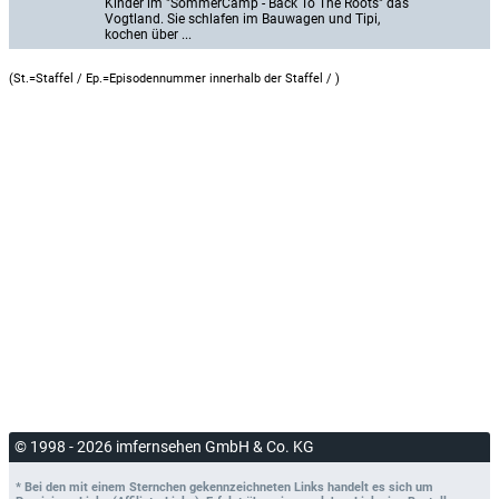
Kinder im "SommerCamp - Back To The Roots" das 
Vogtland. Sie schlafen im Bauwagen und Tipi, 
kochen über ...
(St.=Staffel / Ep.=Episodennummer innerhalb der Staffel /
)
© 1998 - 2026 imfernsehen GmbH & Co. KG
* Bei den mit einem Sternchen gekennzeichneten Links handelt es sich um