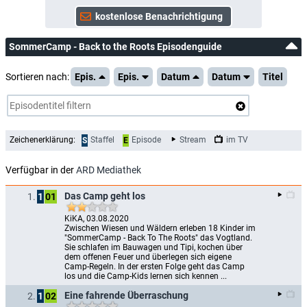
SommerCamp - Back to the Roots Episodenguide
Sortieren nach:
Epis.
Epis.
Datum
Datum
Titel
Zeichenerklärung:
Staffel
Episode
Stream
im TV
S
E
Verfügbar in der
ARD Mediathek
Das Camp geht los
1.
1
01
KiKA, 03.08.2020
Zwischen Wiesen und Wäldern erleben 18 Kinder im 
"SommerCamp - Back To The Roots" das Vogtland. 
Sie schlafen im Bauwagen und Tipi, kochen über 
dem offenen Feuer und überlegen sich eigene 
Camp-Regeln. In der ersten Folge geht das Camp 
los und die Camp-Kids lernen sich kennen ...
Eine fahrende Überraschung
2.
1
02