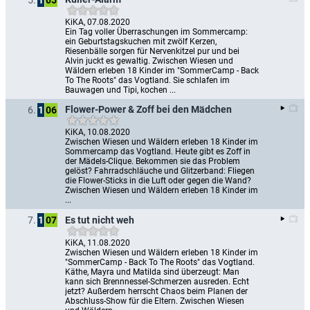
KiKA, 07.08.2020
Ein Tag voller Überraschungen im Sommercamp: 
ein Geburtstagskuchen mit zwölf Kerzen, 
Riesenbälle sorgen für Nervenkitzel pur und bei 
Alvin juckt es gewaltig. Zwischen Wiesen und 
Wäldern erleben 18 Kinder im "SommerCamp - Back 
To The Roots" das Vogtland. Sie schlafen im 
Bauwagen und Tipi, kochen ...
Flower-Power & Zoff bei den Mädchen
6.
1
06
KiKA, 10.08.2020
Zwischen Wiesen und Wäldern erleben 18 Kinder im 
Sommercamp das Vogtland. Heute gibt es Zoff in 
der Mädels-Clique. Bekommen sie das Problem 
gelöst? Fahrradschläuche und Glitzerband: Fliegen 
die Flower-Sticks in die Luft oder gegen die Wand? 
Zwischen Wiesen und Wäldern erleben 18 Kinder im 
...
Es tut nicht weh
7.
1
07
KiKA, 11.08.2020
Zwischen Wiesen und Wäldern erleben 18 Kinder im 
"SommerCamp - Back To The Roots" das Vogtland. 
Käthe, Mayra und Matilda sind überzeugt: Man 
kann sich Brennnessel-Schmerzen ausreden. Echt 
jetzt? Außerdem herrscht Chaos beim Planen der 
Abschluss-Show für die Eltern. Zwischen Wiesen 