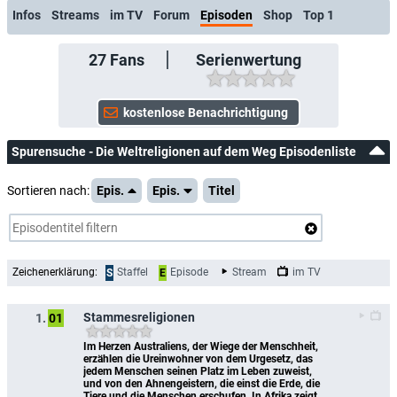
Infos
Streams
im TV
Forum
Episoden
Shop
Top 1
27
Fans
Serienwertung
Spurensuche - Die Weltreligionen auf dem Weg Episodenliste
Sortieren nach:
Epis.
Epis.
Titel
Zeichenerklärung:
Staffel
Episode
Stream
im TV
S
E
Stammesreligionen
1.
01
Im Herzen Australiens, der Wiege der Menschheit, 
erzählen die Ureinwohner von dem Urgesetz, das 
jedem Menschen seinen Platz im Leben zuweist, 
und von den Ahnengeistern, die einst die Erde, die 
Tiere und die Menschen erschufen. In Afrika zeigt 