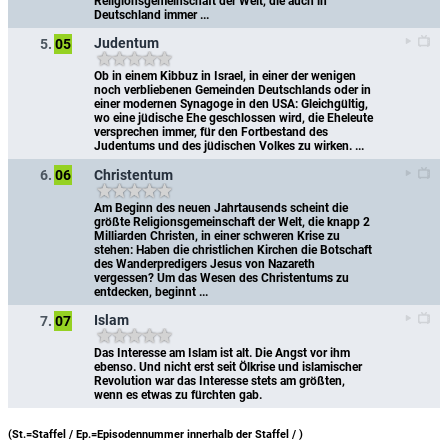
Religionsgemeinschaft der Welt, die auch in 
Deutschland immer ...
Judentum
5.
05
Ob in einem Kibbuz in Israel, in einer der wenigen 
noch verbliebenen Gemeinden Deutschlands oder in 
einer modernen Synagoge in den USA: Gleichgültig, 
wo eine jüdische Ehe geschlossen wird, die Eheleute 
versprechen immer, für den Fortbestand des 
Judentums und des jüdischen Volkes zu wirken. ...
Christentum
6.
06
Am Beginn des neuen Jahrtausends scheint die 
größte Religionsgemeinschaft der Welt, die knapp 2 
Milliarden Christen, in einer schweren Krise zu 
stehen: Haben die christlichen Kirchen die Botschaft 
des Wanderpredigers Jesus von Nazareth 
vergessen? Um das Wesen des Christentums zu 
entdecken, beginnt ...
Islam
7.
07
Das Interesse am Islam ist alt. Die Angst vor ihm 
ebenso. Und nicht erst seit Ölkrise und islamischer 
Revolution war das Interesse stets am größten, 
wenn es etwas zu fürchten gab.
(St.=Staffel / Ep.=Episodennummer innerhalb der Staffel /
)