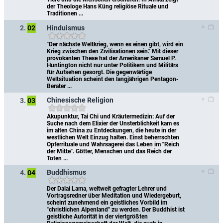
der Theologe Hans Küng religiöse Rituale und 
Traditionen ...
Hinduismus
2.
02
"Der nächste Weltkrieg, wenn es einen gibt, wird ein 
Krieg zwischen den Zivilisationen sein." Mit dieser 
provokanten These hat der Amerikaner Samuel P. 
Huntington nicht nur unter Politikern und Militärs 
für Aufsehen gesorgt. Die gegenwärtige 
Weltsituation scheint den langjährigen Pentagon-
Berater ...
Chinesische Religion
3.
03
Akupunktur, Tai Chi und Kräutermedizin: Auf der 
Suche nach dem Elixier der Unsterblichkeit kam es 
im alten China zu Entdeckungen, die heute in der 
westlichen Welt Einzug halten. Einst beherrschten 
Opferrituale und Wahrsagerei das Leben im "Reich 
der Mitte". Götter, Menschen und das Reich der 
Toten ...
Buddhismus
4.
04
Der Dalai Lama, weltweit gefragter Lehrer und 
Vortragsredner über Meditation und Wiedergeburt, 
scheint zunehmend ein geistliches Vorbild im 
"christlichen Alpenland" zu werden. Der Buddhist ist 
geistliche Autorität in der viertgrößten 