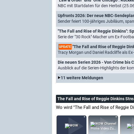
"Law & Order" und "One Chicago": Rückk
NBC mit Startdaten für den Herbst (25.0
Upfronts 2026: Der neue NBC-Sendepla
Sender feiert 100-jähriges Jubiläum, spa
"The Fall and Rise of Reggie Dinkins": 
Serie der "30 Rock"-Macher um Ex-Footbal
"The Fall and Rise of Reggie Dinki
UPDATE
Tracy Morgan und Daniel Radcliffe als Ex
Die neuen Serien 2026 - Von Crime bis C
Ausblick auf die Serien-Highlights der 
11 weitere Meldungen
The Fall and Rise of Reggie Dinkins Str
Wo wird "The Fall and Rise of Reggie D
Prime Video Zusatz-Kanäle