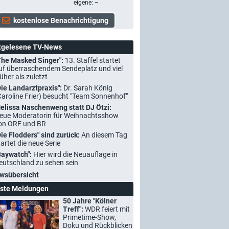
eigene: –
tgelesene TV-News
The Masked Singer":
13. Staffel startet
uf überraschendem Sendeplatz und viel
rüher als zuletzt
Die Landarztpraxis":
Dr. Sarah König
Caroline Frier) besucht "Team Sonnenhof"
elissa Naschenweng statt DJ Ötzi:
eue Moderatorin für Weihnachtsshow
on ORF und BR
Die Flodders" sind zurück:
An diesem Tag
tartet die neue Serie
Baywatch":
Hier wird die Neuauflage in
eutschland zu sehen sein
wsübersicht
ste Meldungen
50 Jahre "Kölner
Treff":
WDR feiert mit
Primetime-Show,
Doku und Rückblicken