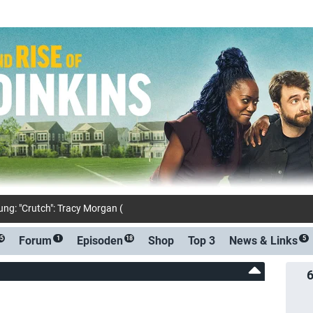
ung: "Crutch": Tracy Morgan ("30 Rock") Comedy nach nur einer
Forum
Episoden
Shop
Top 3
News &
Links
5
1
18
5