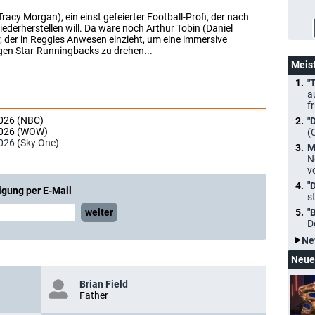
acy Morgan), ein einst gefeierter Football-Profi, der nach
derherstellen will. Da wäre noch Arthur Tobin (Daniel
r, der in Reggies Anwesen einzieht, um eine immersive
gen Star-Runningbacks zu drehen...
Meis
"
a
f
2026 (NBC)
"
2026 (WOW)
(
026
(
Sky One
)
M
N
v
"
igung per E-Mail
s
weiter
"
D
Ne
Neue
Brian Field
Father