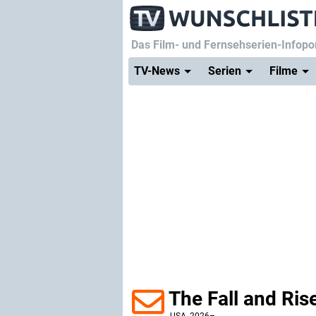
Das Film- und Fernsehserien-Infopor
TV-News
Serien
Filme
The Fall and Ris