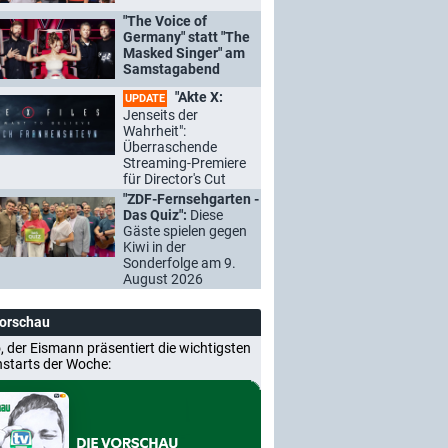
"The Voice of
Germany" statt "The
Masked Singer" am
Samstagabend
"Akte X:
UPDATE
Jenseits der
Wahrheit":
Überraschende
Streaming-Premiere
für Director's Cut
"ZDF-Fernsehgarten -
Das Quiz":
Diese
Gäste spielen gegen
Kiwi in der
Sonderfolge am 9.
August 2026
Vorschau
, der Eismann präsentiert die wichtigsten
nstarts der Woche: