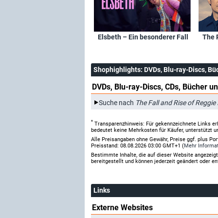
Elsbeth – Ein besonderer Fall
The 
Shophighlights
: DVDs, Blu-ray-Discs, Bü
DVDs, Blu-ray-Discs, CDs, Bücher un
Suche nach
The Fall and Rise of Reggie
*
Transparenzhinweis: Für gekennzeichnete Links er
bedeutet keine Mehrkosten für Käufer, unterstützt u
Alle Preisangaben ohne Gewähr, Preise ggf. plus Po
Preisstand: 08.08.2026 03:00 GMT+1 (
Mehr Informa
Bestimmte Inhalte, die auf dieser Website angezei
bereitgestellt und können jederzeit geändert oder en
Links
Externe Websites