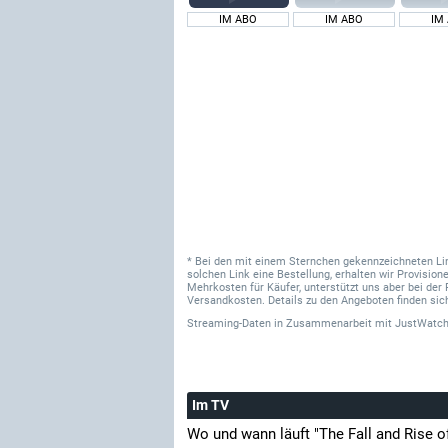
IM ABO
IM ABO
IM
* Bei den mit einem Sternchen gekennzeichneten Links
solchen Link eine Bestellung, erhalten wir Provisi
Mehrkosten für Käufer, unterstützt uns aber bei der 
Versandkosten. Details zu den Angeboten finden sich
Streaming-Daten
in Zusammenarbeit mit
JustWatch
Im TV
Wo und wann läuft "The Fall and Rise o