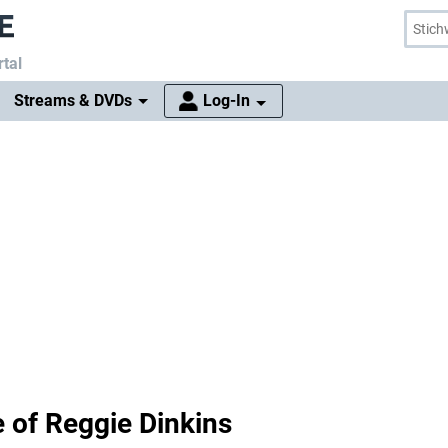
tal
Streams & DVDs
Log-In
e of Reggie Dinkins