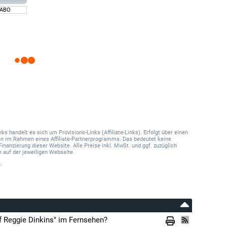
 ABO
 handelt es sich um Provisions-Links (Affiliate-Links). Erfolgt über einen
onen im Rahmen eines Affiliate-Partnerprogramms. Das bedeutet keine
Finanzierung dieser Website. Alle Preise inkl. MwSt. und ggf. zuzüglich
 auf der jeweiligen Webseite.
.
f Reggie Dinkins" im Fernsehen?