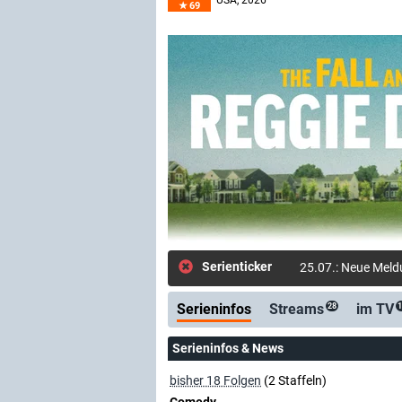
USA
, 2026–
69
Serienticker
25.07.: Neue Meld
Serieninfos
Streams
im TV
28
1
Serieninfos & News
bisher 18 Folgen
(2 Staffeln)