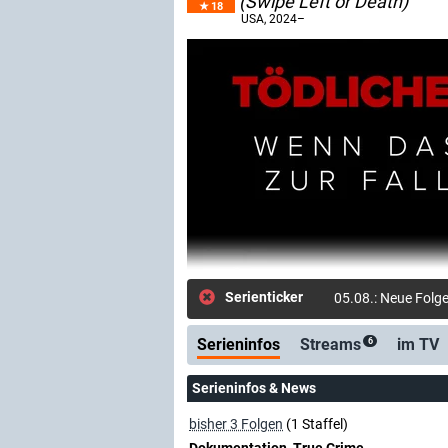
(Swipe Left or Death)
18
USA
, 2024–
Serienticker
05.08.: Neue Folg
Serieninfos
Streams
im TV
6
Serieninfos & News
bisher 3 Folgen
(1 Staffel)