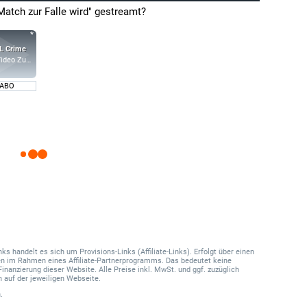
Match zur Falle wird" gestreamt?
ideo Zusatz-Kanäle
 ABO
 handelt es sich um Provisions-Links (Affiliate-Links). Erfolgt über einen
onen im Rahmen eines Affiliate-Partnerprogramms. Das bedeutet keine
Finanzierung dieser Website. Alle Preise inkl. MwSt. und ggf. zuzüglich
 auf der jeweiligen Webseite.
.