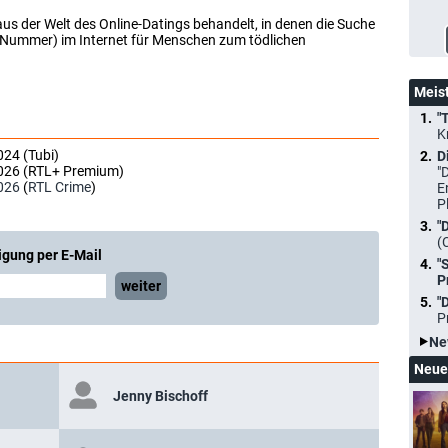
 aus der Welt des Online-Datings behandelt, in denen die Suche
n Nummer) im Internet für Menschen zum tödlichen
Meis
"
K
024 (Tubi)
D
2026 (RTL+ Premium)
"
026
(
RTL Crime
)
E
P
"
(
igung per E-Mail
"
P
weiter
"
P
Ne
Neue
Jenny Bischoff