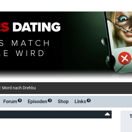
e: Mord nach Drehbuch (waiputhek)
Forum
Episoden
Shop
Links
0
3
4