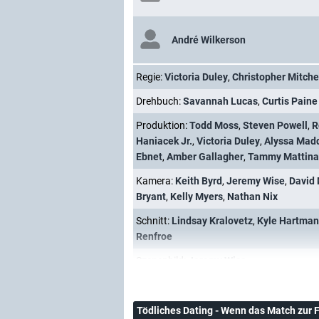
André Wilkerson
Regie:
Victoria Duley
,
Christopher Mitche
Drehbuch:
Savannah Lucas
,
Curtis Paine
Produktion:
Todd Moss
,
Steven Powell
,
R
Haniacek Jr.
,
Victoria Duley
,
Alyssa Mad
Ebnet
,
Amber Gallagher
,
Tammy Mattina
Kamera:
Keith Byrd
,
Jeremy Wise
,
David
Bryant
,
Kelly Myers
,
Nathan Nix
Schnitt:
Lindsay Kralovetz
,
Kyle Hartman
Renfroe
Szenenbild:
Jeremy Wise
Tödliches Dating - Wenn das Match zur 