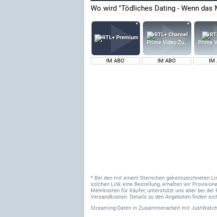
Wo wird "Tödliches Dating - Wenn das 
Prime Video Zusatz-Kanäle
Prime V
IM ABO
IM ABO
IM
* Bei den mit einem Sternchen gekennzeichneten Links
solchen Link eine Bestellung, erhalten wir Provisi
Mehrkosten für Käufer, unterstützt uns aber bei der 
Versandkosten. Details zu den Angeboten finden sich
Streaming-Daten
in Zusammenarbeit mit
JustWatch