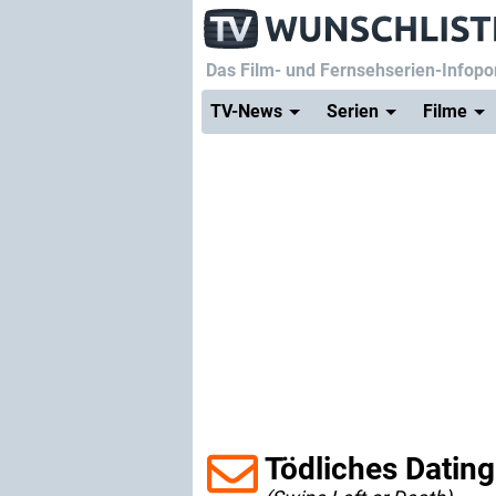
Das Film- und Fernsehserien-Infopor
TV-News
Serien
Filme
Tödliches Dating