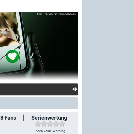
RTL/2024 by Fox Media LLC
18
Fans
Serienwertung
noch keine Wertung