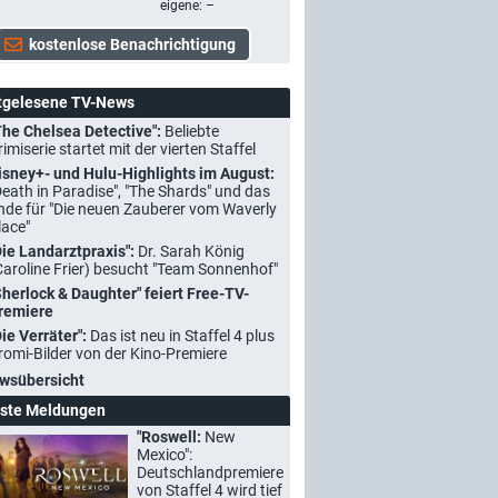
eigene: –
tgelesene TV-News
The Chelsea Detective":
Beliebte
rimiserie startet mit der vierten Staffel
isney+- und Hulu-Highlights im August:
Death in Paradise", "The Shards" und das
nde für "Die neuen Zauberer vom Waverly
lace"
Die Landarztpraxis":
Dr. Sarah König
Caroline Frier) besucht "Team Sonnenhof"
Sherlock & Daughter" feiert Free-TV-
remiere
Die Verräter":
Das ist neu in Staffel 4 plus
romi-Bilder von der Kino-Premiere
wsübersicht
ste Meldungen
"Roswell:
New
Mexico":
Deutschlandpremiere
von Staffel 4 wird tief