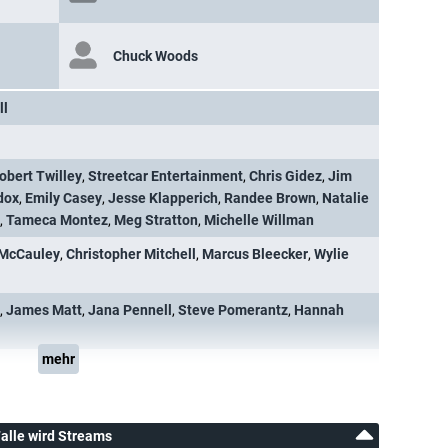
Chuck Woods
ll
obert Twilley
,
Streetcar Entertainment
,
Chris Gidez
,
Jim
dox
,
Emily Casey
,
Jesse Klapperich
,
Randee Brown
,
Natalie
,
Tameca Montez
,
Meg Stratton
,
Michelle Willman
 McCauley
,
Christopher Mitchell
,
Marcus Bleecker
,
Wylie
,
James Matt
,
Jana Pennell
,
Steve Pomerantz
,
Hannah
mehr
Falle wird Streams