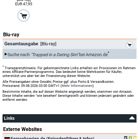
EUR 47,95
Blu-ray
*
Gesamtausgabe
[Blu-ray]
*
Suche nach
"Trapped in a Dating Sim"
bei Amazon.de
*
Transparenzhinweis: Für gekennzeichnete Links erhalten wir Provisionen im Rahmen
eines Affiliate-Partnerprogramms. Das bedeutet keine Mehrkosten für Käufer,
unterstützt uns aber bei der Finanzierung dieser Website.
Alle Preisangaben ohne Gewähr, Preise ggf. plus Porto & Versandkosten.
Preisstand: 09.08.2026 03:00 GMT+1 (
Mehr Informationen
)
Bestimmte Inhalte, die auf dieser Website angezeigt werden, stammen von Amazon.
Diese Inhalte werden "wie besehen" bereitgestellt und können jederzeit geändert oder
entfernt werden.
Links
Externe Websites
Fernsehserien.de (Episodenführer & Infos)
E
I
B