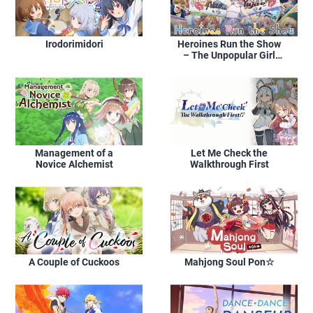
Irodorimidori
Heroines Run the Show
– The Unpopular Girl
and the Secret Task
Management of a
Let Me Check the
Novice Alchemist
Walkthrough First
A Couple of Cuckoos
Mahjong Soul Pon☆