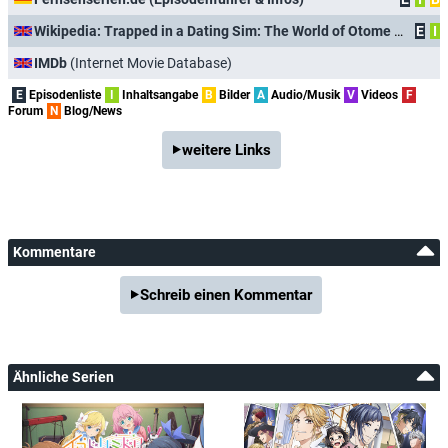
Wikipedia: Trapped in a Dating Sim: The World of Otome Games Is Tough for Mobs
E
I
IMDb
(Internet Movie Database)
E
Episodenliste
I
Inhaltsangabe
B
Bilder
A
Audio/Musik
V
Videos
F
Forum
N
Blog/News
weitere Links
Kommentare
Schreib einen Kommentar
Ähnliche Serien