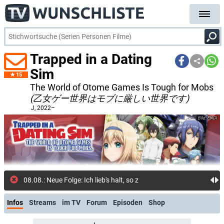
Trapped in a Dating
Sim
15
The World of Otome Games Is Tough for Mobs
(乙女ゲー世界はモブに厳しい世界です)
J
, 2022–
ENGI
08.08.: Neue Folge: Ich lieb's halt, so zu tun als ob (Cr
Infos
Streams
im TV
Forum
Episoden
Shop