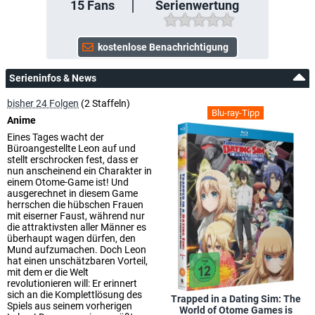
15
Fans
Serienwertung
Serieninfos & News
bisher 24 Folgen
(2 Staffeln)
Blu-ray-Tipp
Anime
Eines Tages wacht der
Büroangestellte Leon auf und
stellt erschrocken fest, dass er
nun anscheinend ein Charakter in
einem Otome-Game ist! Und
ausgerechnet in diesem Game
herrschen die hübschen Frauen
mit eiserner Faust, während nur
die attraktivsten aller Männer es
überhaupt wagen dürfen, den
Mund aufzumachen. Doch Leon
hat einen unschätzbaren Vorteil,
mit dem er die Welt
revolutionieren will: Er erinnert
sich an die Komplettlösung des
Trapped in a Dating Sim: The
Spiels aus seinem vorherigen
World of Otome Games is