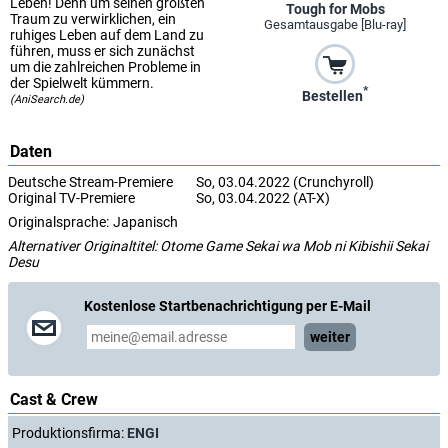
Leben! Denn um seinen größten
Tough for Mobs
Traum zu verwirklichen, ein
Gesamtausgabe [Blu-ray]
ruhiges Leben auf dem Land zu
führen, muss er sich zunächst
um die zahlreichen Probleme in
der Spielwelt kümmern.
*
Bestellen
(AniSearch.de)
Daten
Deutsche Stream-Premiere
So, 03.04.2022 (Crunchyroll)
Original TV-Premiere
So, 03.04.2022 (AT-X)
Originalsprache:
Japanisch
Alternativer Originaltitel: Otome Game Sekai wa Mob ni Kibishii Sekai
Desu
Kostenlose Startbenachrichtigung per E-Mail
weiter
Cast & Crew
Produktionsfirma:
ENGI