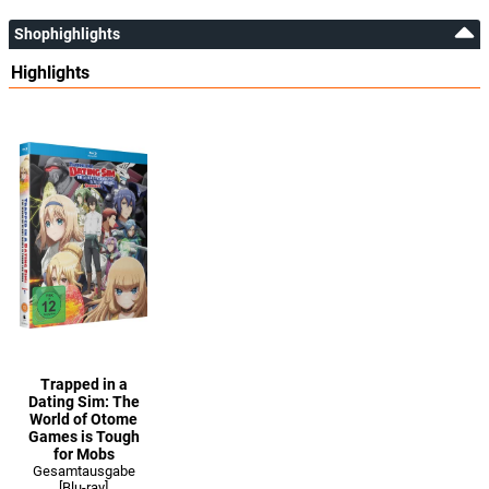
Shophighlights
Highlights
Trapped in a
Dating Sim: The
World of Otome
Games is Tough
for Mobs
Gesamtausgabe
[Blu-ray]