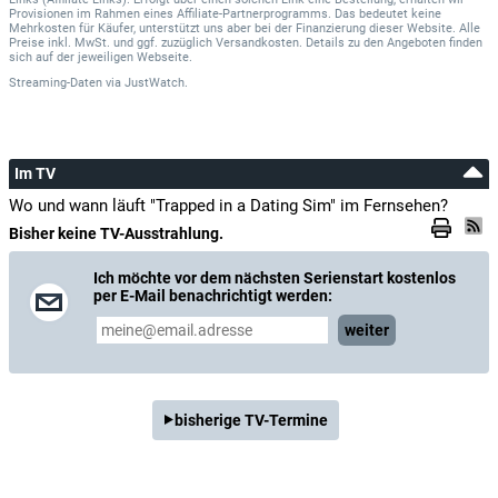
Provisionen im Rahmen eines Affiliate-Partnerprogramms. Das bedeutet keine
Mehrkosten für Käufer, unterstützt uns aber bei der Finanzierung dieser Website. Alle
Preise inkl. MwSt. und ggf. zuzüglich Versandkosten. Details zu den Angeboten finden
sich auf der jeweiligen Webseite.
Streaming-Daten
via
JustWatch.
Im TV
Wo und wann läuft "Trapped in a Dating Sim" im Fernsehen?
Bisher keine TV-Ausstrahlung.
Ich möchte vor dem nächsten Serienstart kostenlos
per E-Mail benachrichtigt werden:
weiter
bisherige TV-Termine