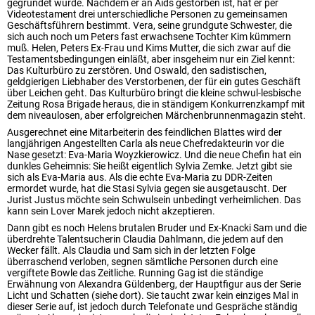
gegründet wurde. Nachdem er an Aids gestorben ist, hat er per
Videotestament drei unterschiedliche Personen zu gemeinsamen
Geschäftsführern bestimmt. Vera, seine grundgute Schwester, die
sich auch noch um Peters fast erwachsene Tochter Kim kümmern
muß. Helen, Peters Ex-Frau und Kims Mutter, die sich zwar auf die
Testamentsbedingungen einläßt, aber insgeheim nur ein Ziel kennt:
Das Kulturbüro zu zerstören. Und Oswald, den sadistischen,
geldgierigen Liebhaber des Verstorbenen, der für ein gutes Geschäft
über Leichen geht. Das Kulturbüro bringt die kleine schwul-lesbische
Zeitung Rosa Brigade heraus, die in ständigem Konkurrenzkampf mit
dem niveaulosen, aber erfolgreichen Märchenbrunnenmagazin steht.
Ausgerechnet eine Mitarbeiterin des feindlichen Blattes wird der
langjährigen Angestellten Carla als neue Chefredakteurin vor die
Nase gesetzt: Eva-Maria Woyzkierowicz. Und die neue Chefin hat ein
dunkles Geheimnis: Sie heißt eigentlich Sylvia Zemke. Jetzt gibt sie
sich als Eva-Maria aus. Als die echte Eva-Maria zu DDR-Zeiten
ermordet wurde, hat die Stasi Sylvia gegen sie ausgetauscht. Der
Jurist Justus möchte sein Schwulsein unbedingt verheimlichen. Das
kann sein Lover Marek jedoch nicht akzeptieren.
Dann gibt es noch Helens brutalen Bruder und Ex-Knacki Sam und die
überdrehte Talentsucherin Claudia Dahlmann, die jedem auf den
Wecker fällt. Als Claudia und Sam sich in der letzten Folge
überraschend verloben, segnen sämtliche Personen durch eine
vergiftete Bowle das Zeitliche. Running Gag ist die ständige
Erwähnung von Alexandra Güldenberg, der Hauptfigur aus der Serie
Licht und Schatten (siehe dort). Sie taucht zwar kein einziges Mal in
dieser Serie auf, ist jedoch durch Telefonate und Gespräche ständig