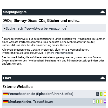
Shophighlights
DVDs, Blu-ray-Discs, CDs, Bücher und mehr...
*
Suche nach
Traumtänzer
bei Amazon.de
*
Transparenzhinweis: Für gekennzeichnete Links erhalten wir Provisionen im Rahmen
eines Affiliate-Partnerprogramms. Das bedeutet keine Mehrkosten für Käufer,
unterstützt uns aber bei der Finanzierung dieser Website.
Alle Preisangaben ohne Gewähr, Preise ggf. plus Porto & Versandkosten.
Preisstand: 06.08.2026 03:00 GMT+1 (
Mehr Informationen
)
Bestimmte Inhalte, die auf dieser Website angezeigt werden, stammen von Amazon.
Diese Inhalte werden "wie besehen" bereitgestellt und können jederzeit geändert oder
entfernt werden.
Links
Externe Websites
Fernsehserien.de (Episodenführer & Infos)
E
I
B
Montagskinder: Traumtänzer
E
I
B
V