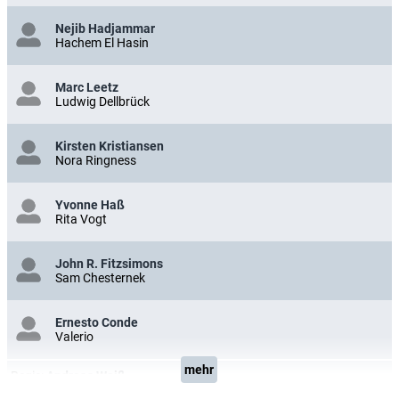
Nejib Hadjammar
Hachem El Hasin
Marc Leetz
Ludwig Dellbrück
Kirsten Kristiansen
Nora Ringness
Yvonne Haß
Rita Vogt
John R. Fitzsimons
Sam Chesternek
Ernesto Conde
Valerio
mehr
Regie:
Andreas Weiß