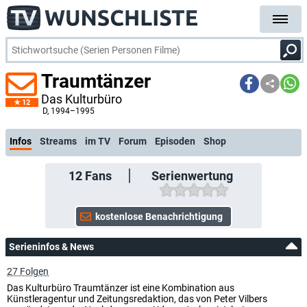
Traumtänzer
Das Kulturbüro
12
kostenlose E-M
D
, 1994–1995
Infos
Streams
im TV
Forum
Episoden
Shop
12
Fans
Serienwertung
Serieninfos & News
27 Folgen
Das Kulturbüro Traumtänzer ist eine Kombination aus
Künstleragentur und Zeitungsredaktion, das von Peter Vilbers