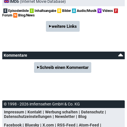
IMDb
(Internet Movie Database)
E
Episodenliste
I
Inhaltsangabe
B
Bilder
A
Audio/Musik
V
Videos
F
Forum
N
Blog/News
weitere Links
Kommentare
Schreib einen Kommentar
© 1998 - 2026 imfernsehen GmbH & Co. KG
Impressum
Kontakt
Werbung schalten
Datenschutz
Datenschutzeinstellungen
Newsletter
Blog
Facebook
Bluesky
X.com
RSS-Feed
Atom-Feed