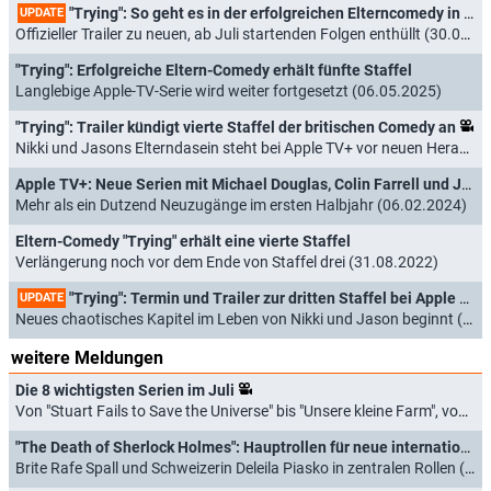
"Trying": So geht es in der erfolgreichen Elterncomedy in Staffel 5 weiter
UPDATE
Offizieller Trailer zu neuen, ab Juli startenden Folgen enthüllt (30.04.2026)
"Trying": Erfolgreiche Eltern-Comedy erhält fünfte Staffel
Langlebige Apple-TV-Serie wird weiter fortgesetzt (06.05.2025)
"Trying": Trailer kündigt vierte Staffel der britischen Comedy an
Nikki und Jasons Elterndasein steht bei Apple TV+ vor neuen Herausforderungen (24.04.2024)
Apple TV+: Neue Serien mit Michael Douglas, Colin Farrell und Joel Edgerton angekündigt
Mehr als ein Dutzend Neuzugänge im ersten Halbjahr (06.02.2024)
Eltern-Comedy "Trying" erhält eine vierte Staffel
Verlängerung noch vor dem Ende von Staffel drei (31.08.2022)
"Trying": Termin und Trailer zur dritten Staffel bei Apple TV+
UPDATE
Neues chaotisches Kapitel im Leben von Nikki und Jason beginnt (20.05.2022)
weitere Meldungen
Die 8 wichtigsten Serien im Juli
Von "Stuart Fails to Save the Universe" bis "Unsere kleine Farm", von "Elle" bis "The Westies" (01.07.2026)
"The Death of Sherlock Holmes": Hauptrollen für neue internationale Miniserie verkündet
Brite Rafe Spall und Schweizerin Deleila Piasko in zentralen Rollen (07.05.2026)