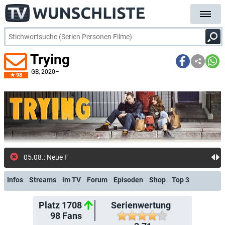
Trying
GB
, 2020–
98
05.08.: Neue Folge: Ha
Infos
Streams
im TV
Forum
Episoden
Shop
Top 3
Platz 1708
Serienwertung
98
Fans