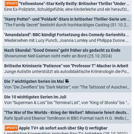
"Yellowstone"-Star Kelly Reilly: Britischer Thriller "Under Salt Marsh" mit offiziellem Trailer und Startdatum
UPDATE
Eine Ex-Polizistin, Schuldgefühle, eine Kinderleiche und ein heraufziehender Sturm (07.11.2025)
"Harry Potter"- und "Poldark"-Stars in britischer Thriller-Serie um zerstörerische Familiengeheimnisse
"The Family Secret" besticht durch hochkarätiges Casting (01.10.2025)
"Amandaland": BBC kündigt Fortsetzung des Comedy-Serienhits "Motherland" an
Wiedersehen mit Lucy Punch, Joanna Lumley und Philippa Dunne bestätigt (04.02.2025)
Nach Skandal: "Good Omens" geht früher als gedacht zu Ende
Showrunner Neil Gaiman nicht mehr an Bord (25.10.2024)
Britische Krimiserie "Patience" von "Professor T"-Macher in Arbeit
Junge Autistin unterstützt als autodidaktische Kriminologin die Polizei (20.06.2024)
Die 7 wichtigsten Serien im Mai
Von "Die Zweiflers" bis "Dark Matter", von "The Tattooist of Auschwitz" bis "Eric" (30.04.2024)
Die 10 wichtigsten Serien im Juli
Von "Superman & Lois" bis "Terminal List", von "King of Stonks" bis "Resident Evil" (30.06.2022)
"The War of the Worlds - Krieg der Welten": Miniserie feiert deutsche TV-Premiere
Rafe Spall und Eleanor Tomlinson in BBC-Format nach H.G. Wells (22.02.2022)
Apple TV+ ab sofort auch über Sky Q verfügbar
UPDATE
Langfristige Kooperation zwischen Pay-TV-Anbietern (28.10.2021)