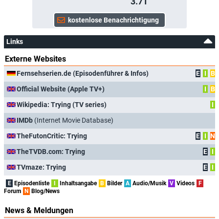
3.71
Links
Externe Websites
Fernsehserien.de (Episodenführer & Infos)
E
I
B
Official Website (Apple TV+)
I
B
Wikipedia: Trying (TV series)
I
IMDb
(Internet Movie Database)
TheFutonCritic: Trying
E
I
N
TheTVDB.com: Trying
E
I
TVmaze: Trying
E
I
E
Episodenliste
I
Inhaltsangabe
B
Bilder
A
Audio/Musik
V
Videos
F
Forum
N
Blog/News
News & Meldungen