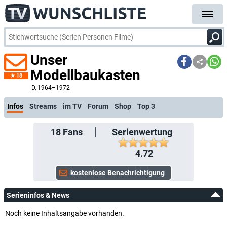
Unser
Modellbaukasten
18
kostenlose E-Mail-Benachrichtigung bei Streaming- oder TV-Start
D
, 1964–1972
Infos
Streams
im TV
Forum
Shop
Top 3
18
Fans
Serienwertung
4.72
Serieninfos & News
Noch keine Inhaltsangabe vorhanden.