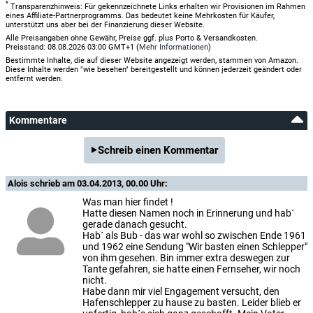
*
Transparenzhinweis: Für gekennzeichnete Links erhalten wir Provisionen im Rahmen
eines Affiliate-Partnerprogramms. Das bedeutet keine Mehrkosten für Käufer,
unterstützt uns aber bei der Finanzierung dieser Website.
Alle Preisangaben ohne Gewähr, Preise ggf. plus Porto & Versandkosten.
Preisstand: 08.08.2026 03:00 GMT+1 (
Mehr Informationen
)
Bestimmte Inhalte, die auf dieser Website angezeigt werden, stammen von Amazon.
Diese Inhalte werden "wie besehen" bereitgestellt und können jederzeit geändert oder
entfernt werden.
Kommentare
Schreib einen Kommentar
Alois
schrieb am 03.04.2013, 00.00 Uhr:
Was man hier findet !
Hatte diesen Namen noch in Erinnerung und hab´
gerade danach gesucht.
Hab´ als Bub - das war wohl so zwischen Ende 1961
und 1962 eine Sendung "Wir basten einen Schlepper"
von ihm gesehen. Bin immer extra deswegen zur
Tante gefahren, sie hatte einen Fernseher, wir noch
nicht.
Habe dann mir viel Engagement versucht, den
Hafenschlepper zu hause zu basten. Leider blieb er