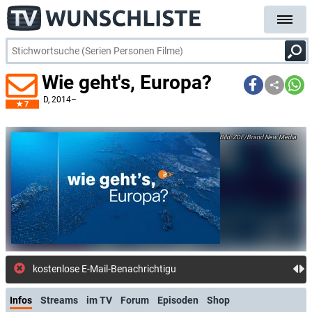
Wie geht's, Europa?
D
, 2014–
7
ZDF/Brand New Media
kostenlose E-Mail-Benachrichtigung bei Streaming- od
Infos
Streams
im TV
Forum
Episoden
Shop