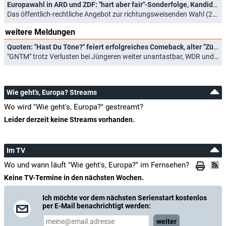
Europawahl in ARD und ZDF: "hart aber fair"-Sonderfolge, Kandidatenchecks und Dokumentationen
Das öffentlich-rechtliche Angebot zur richtungsweisenden Wahl (24.05.2024)
weitere Meldungen
Quoten: "Hast Du Töne?" feiert erfolgreiches Comeback, alter "Zürich-Krimi" dominiert insgesamt
"GNTM" trotz Verlusten bei Jüngeren weiter unantastbar, WDR und ZDFneo drehen auf (31.05.2024)
Wie geht's, Europa? Streams
Wo wird "Wie geht's, Europa?" gestreamt?
Leider derzeit keine Streams vorhanden.
Im TV
Wo und wann läuft "Wie geht's, Europa?" im Fernsehen?
Keine TV-Termine in den nächsten Wochen.
Ich möchte vor dem nächsten Serienstart kostenlos
per E-Mail benachrichtigt werden:
weiter