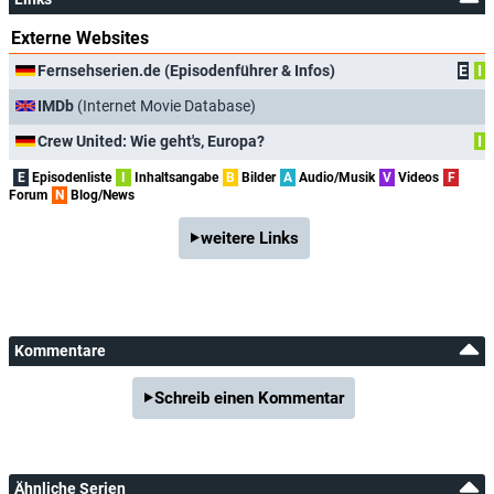
Externe Websites
Fernsehserien.de (Episodenführer & Infos)
E
I
IMDb
(Internet Movie Database)
Crew United: Wie geht's, Europa?
I
E
Episodenliste
I
Inhaltsangabe
B
Bilder
A
Audio/Musik
V
Videos
F
Forum
N
Blog/News
weitere Links
Kommentare
Schreib einen Kommentar
Ähnliche Serien