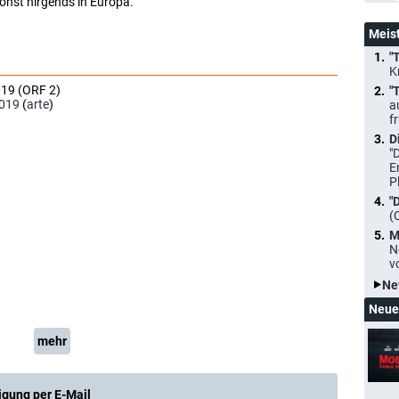
onst nirgends in Europa.
Meis
"
K
019 (ORF 2)
"
019
(
arte
)
a
f
D
"
E
P
"
(
M
N
v
Ne
Neue
mehr
igung per E-Mail