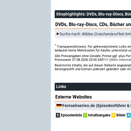
Shophighlights
: DVDs, Blu-ray-Discs, Bü
DVDs, Blu-ray-Discs, CDs, Bücher un
Suche nach
Wildes Griechenland
bei Am
*
Transparenzhinweis: Für gekennzeichnete Links er
bedeutet keine Mehrkosten für Käufer, unterstützt u
Alle Preisangaben ohne Gewähr, Preise ggf. plus Po
Preisstand: 07.08.2026 03:00 GMT+1 (
Mehr Informa
Bestimmte Inhalte, die auf dieser Website angezei
bereitgestellt und können jederzeit geändert oder en
Links
Externe Websites
Fernsehserien.de (Episodenführer & 
E
Episodenliste
I
Inhaltsangabe
B
Bilder
A