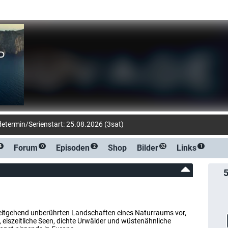
determin/Serienstart: 25.08.2026 (3sat)
Forum
Episoden
Shop
Bilder
Links
4
0
2
32
1
 weitgehend unberührten Landschaften eines Naturraums vor,
 eiszeitliche Seen, dichte Urwälder und wüstenähnliche