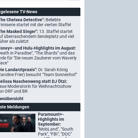
tgelesene TV-News
The Chelsea Detective":
Beliebte
rimiserie startet mit der vierten Staffel
The Masked Singer":
13. Staffel startet
uf überraschendem Sendeplatz und viel
rüher als zuletzt
isney+- und Hulu-Highlights im August:
Death in Paradise", "The Shards" und das
nde für "Die neuen Zauberer vom Waverly
lace"
Die Landarztpraxis":
Dr. Sarah König
Caroline Frier) besucht "Team Sonnenhof"
elissa Naschenweng statt DJ Ötzi:
eue Moderatorin für Weihnachtsshow
on ORF und BR
wsübersicht
ste Meldungen
Paramount+-
Highlights im
September:
"MobLand", "South
Park", "FBI", "DOC"