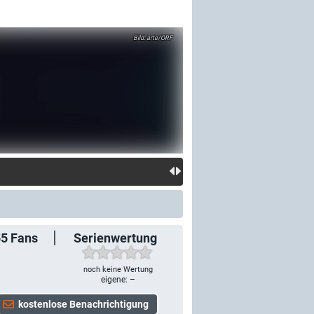
arte/ORF
55
Fans
Serienwertung
noch keine Wertung
eigene: –