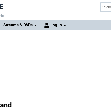
tal
Streams & DVDs
Log-In
land