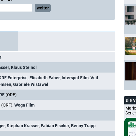
weiter
r
asser
,
Klaus Steindl
ORF Enterprise
,
Elisabeth Faber
,
Interspot Film
,
Veit
omsen
,
Gabriele Wistawel
RF
(ORF)
Die 
F
(ORF),
Wega Film
Mario
Serie
ger
,
Stephan Krasser
,
Fabian Fischer
,
Benny Trapp