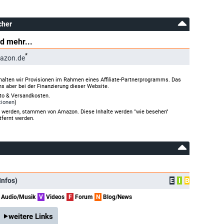
cher
d mehr...
*
azon.de
halten wir Provisionen im Rahmen eines Affiliate-Partnerprogramms. Das
ns aber bei der Finanzierung dieser Website.
rto & Versandkosten.
tionen
)
gt werden, stammen von Amazon. Diese Inhalte werden "wie besehen"
tfernt werden.
Infos)
E
I
B
Audio/Musik
V
Videos
F
Forum
N
Blog/News
weitere Links