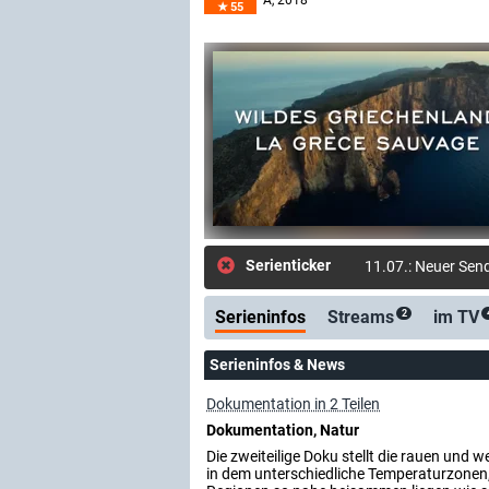
A
, 2018
55
Serienticker
11.07.: Neuer Sen
Serieninfos
Streams
im TV
2
Serieninfos & News
Dokumentation in 2 Teilen
Dokumentation, Natur
Die zweiteilige Doku stellt die rauen und
in dem unterschiedliche Temperaturzonen,