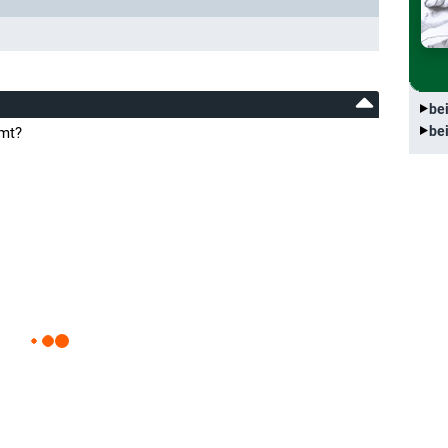
be
be
amt?