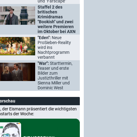
und "Farscape"
Staffel 2 des
britischen
Krimidramas
"Bookish" und zwei
weitere Premieren
im Oktober bei AXN
"Eden":
Neue
ProSieben-Reality
wird ins
Nachtprogramm
verbannt
"War":
Starttermin,
Teaser und erste
Bilder zum
Justizthriller mit
Sienna Miller und
Dominic West
Vorschau
, der Eismann präsentiert die wichtigsten
nstarts der Woche: