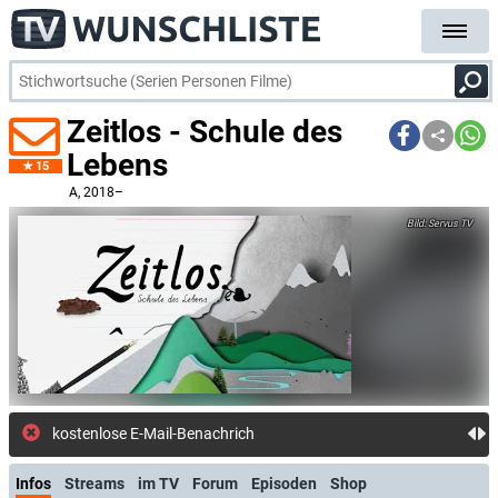
Zeitlos - Schule des
Lebens
15
A
, 2018–
Servus TV
kostenlose E-Mail-Benachrichtigung bei Streaming- oder TV-Start
Infos
Streams
im TV
Forum
Episoden
Shop