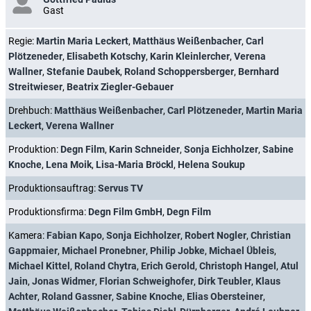
Gast
Regie:
Martin Maria Leckert
,
Matthäus Weißenbacher
,
Carl
Plötzeneder
,
Elisabeth Kotschy
,
Karin Kleinlercher
,
Verena
Wallner
,
Stefanie Daubek
,
Roland Schoppersberger
,
Bernhard
Streitwieser
,
Beatrix Ziegler-Gebauer
Drehbuch:
Matthäus Weißenbacher
,
Carl Plötzeneder
,
Martin Maria
Leckert
,
Verena Wallner
Produktion:
Degn Film
,
Karin Schneider
,
Sonja Eichholzer
,
Sabine
Knoche
,
Lena Moik
,
Lisa-Maria Bröckl
,
Helena Soukup
Produktionsauftrag:
Servus TV
Produktionsfirma:
Degn Film GmbH
,
Degn Film
Kamera:
Fabian Kapo
,
Sonja Eichholzer
,
Robert Nogler
,
Christian
Gappmaier
,
Michael Pronebner
,
Philip Jobke
,
Michael Übleis
,
Michael Kittel
,
Roland Chytra
,
Erich Gerold
,
Christoph Hangel
,
Atul
Jain
,
Jonas Widmer
,
Florian Schweighofer
,
Dirk Teubler
,
Klaus
Achter
,
Roland Gassner
,
Sabine Knoche
,
Elias Obersteiner
,