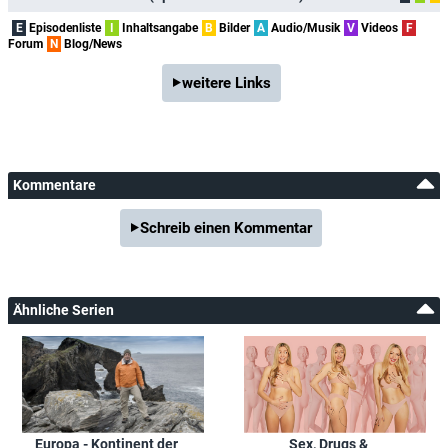
E
Episodenliste
I
Inhaltsangabe
B
Bilder
A
Audio/Musik
V
Videos
F
Forum
N
Blog/News
weitere Links
Kommentare
Schreib einen Kommentar
Ähnliche Serien
Europa - Kontinent der
Sex, Drugs &