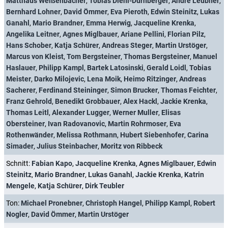
Matthäus Weißenbacher
,
Tobias Diehl-Dürnberger
,
André Leubner
,
Bernhard Lohner
,
David Ömmer
,
Eva Pieroth
,
Edwin Steinitz
,
Lukas
Ganahl
,
Mario Brandner
,
Emma Herwig
,
Jacqueline Krenka
,
Angelika Leitner
,
Agnes Miglbauer
,
Ariane Pellini
,
Florian Pilz
,
Hans Schober
,
Katja Schürer
,
Andreas Steger
,
Martin Urstöger
,
Marcus von Kleist
,
Tom Bergsteiner
,
Thomas Bergsteiner
,
Manuel
Haslauer
,
Philipp Kampl
,
Bartek Latosinski
,
Gerald Loidl
,
Tobias
Meister
,
Darko Milojevic
,
Lena Moik
,
Heimo Ritzinger
,
Andreas
Sacherer
,
Ferdinand Steininger
,
Simon Brucker
,
Thomas Feichter
,
Franz Gehrold
,
Benedikt Grobbauer
,
Alex Hackl
,
Jackie Krenka
,
Thomas Leitl
,
Alexander Lugger
,
Werner Muller
,
Elisas
Obersteiner
,
Ivan Radovanovic
,
Martin Rohrmoser
,
Eva
Rothenwänder
,
Melissa Rothmann
,
Hubert Siebenhofer
,
Carina
Simader
,
Julius Steinbacher
,
Moritz von Ribbeck
Schnitt:
Fabian Kapo
,
Jacqueline Krenka
,
Agnes Miglbauer
,
Edwin
Steinitz
,
Mario Brandner
,
Lukas Ganahl
,
Jackie Krenka
,
Katrin
Mengele
,
Katja Schürer
,
Dirk Teubler
Ton:
Michael Pronebner
,
Christoph Hangel
,
Philipp Kampl
,
Robert
Nogler
,
David Ömmer
,
Martin Urstöger