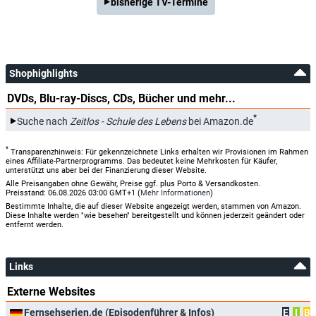
bisherige TV-Termine
Shophighlights
DVDs, Blu-ray-Discs, CDs, Bücher und mehr...
*
Suche nach
Zeitlos - Schule des Lebens
bei Amazon.de
*
Transparenzhinweis: Für gekennzeichnete Links erhalten wir Provisionen im Rahmen
eines Affiliate-Partnerprogramms. Das bedeutet keine Mehrkosten für Käufer,
unterstützt uns aber bei der Finanzierung dieser Website.
Alle Preisangaben ohne Gewähr, Preise ggf. plus Porto & Versandkosten.
Preisstand: 06.08.2026 03:00 GMT+1 (
Mehr Informationen
)
Bestimmte Inhalte, die auf dieser Website angezeigt werden, stammen von Amazon.
Diese Inhalte werden "wie besehen" bereitgestellt und können jederzeit geändert oder
entfernt werden.
Links
Externe Websites
Fernsehserien.de (Episodenführer & Infos)
E
I
B