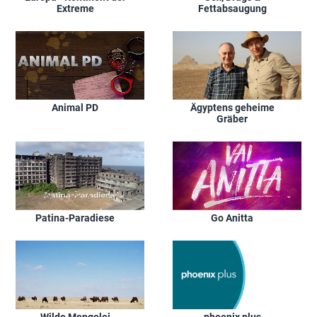
Extreme
Fettabsaugung
Animal PD
Ägyptens geheime
Gräber
Patina-Paradiese
Go Anitta
Wilde Mongolei
phoenix plus