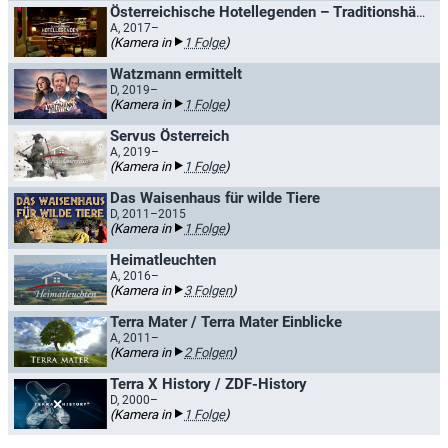
Österreichische Hotellegenden – Traditionshäuser im Winter
A, 2017–
(Kamera in
1 Folge
)
Watzmann ermittelt
D, 2019–
(Kamera in
1 Folge
)
Servus Österreich
A, 2019–
(Kamera in
1 Folge
)
Das Waisenhaus für wilde Tiere
D, 2011–2015
(Kamera in
1 Folge
)
Heimatleuchten
A, 2016–
(Kamera in
3 Folgen
)
Terra Mater / Terra Mater Einblicke
A, 2011–
(Kamera in
2 Folgen
)
Terra X History / ZDF-History
D, 2000–
(Kamera in
1 Folge
)