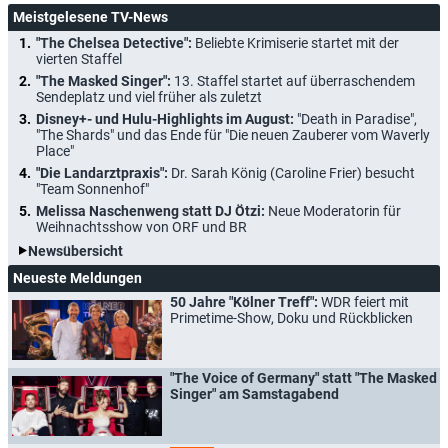
Meistgelesene TV-News
"The Chelsea Detective":
Beliebte Krimiserie startet mit der
vierten Staffel
"The Masked Singer":
13. Staffel startet auf überraschendem
Sendeplatz und viel früher als zuletzt
Disney+- und Hulu-Highlights im August:
"Death in Paradise",
"The Shards" und das Ende für "Die neuen Zauberer vom Waverly
Place"
"Die Landarztpraxis":
Dr. Sarah König (Caroline Frier) besucht
"Team Sonnenhof"
Melissa Naschenweng statt DJ Ötzi:
Neue Moderatorin für
Weihnachtsshow von ORF und BR
Newsübersicht
Neueste Meldungen
50 Jahre "Kölner Treff":
WDR feiert mit
Primetime-Show, Doku und Rückblicken
"The Voice of Germany" statt "The Masked
Singer" am Samstagabend