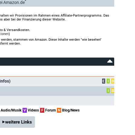
*
ei Amazon.de
halten wir Provisionen im Rahmen eines Affiliate-Partnerprogramms. Das
ns aber bei der Finanzierung dieser Website.
rto & Versandkosten.
tionen
)
gt werden, stammen von Amazon. Diese Inhalte werden "wie besehen"
tfernt werden.
Infos)
E
I
B
I
B
Audio/Musik
V
Videos
F
Forum
N
Blog/News
weitere Links