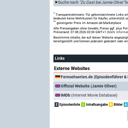
Suche nach
"Zu Gast bei Jamie Oliver"
b
*
Transparenzhinweis: Für gekennzeichnete Links er
bedeutet keine Mehrkosten für Käufer, unterstützt u
**
günstigster Preis im Amazon.de-Marketplace
Alle Preisangaben ohne Gewähr, Preise ggf. plus Po
Preisstand: 07.08.2026 03:00 GMT+1 (
Mehr Informa
Bestimmte Inhalte, die auf dieser Website angezei
bereitgestellt und können jederzeit geändert oder en
Links
Externe Websites
Fernsehserien.de (Episodenführer & 
Official Website (Jamie Oliver)
IMDb
(Internet Movie Database)
E
Episodenliste
I
Inhaltsangabe
B
Bilder
A