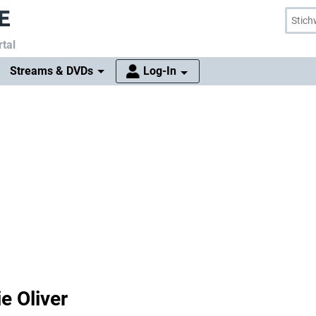
tal
Streams & DVDs
Log-In
e Oliver