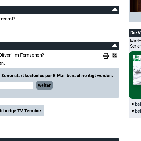
streamt?
Die 
Mario
Serie
Oliver" im Fernsehen?
en.
Serienstart kostenlos per E-Mail benachrichtigt werden:
weiter
be
isherige TV-Termine
be