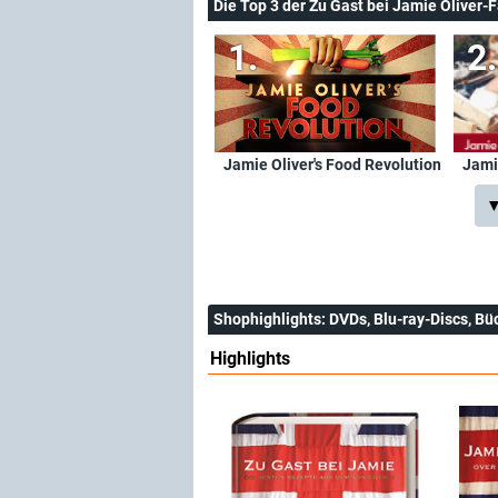
Die Top 3 der Zu Gast bei Jamie Oliver-
Jamie Oliver's Food Revolution
Jami
▼
Shophighlights
: DVDs, Blu-ray-Discs, Bü
Highlights