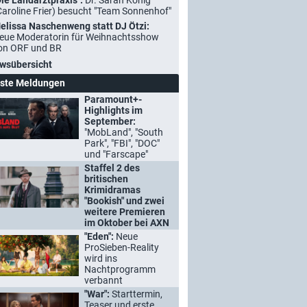
Die Landarztpraxis":
Dr. Sarah König
Caroline Frier) besucht "Team Sonnenhof"
elissa Naschenweng statt DJ Ötzi:
eue Moderatorin für Weihnachtsshow
on ORF und BR
wsübersicht
ste Meldungen
Paramount+-
Highlights im
September:
"MobLand", "South
Park", "FBI", "DOC"
und "Farscape"
Staffel 2 des
britischen
Krimidramas
"Bookish" und zwei
weitere Premieren
im Oktober bei AXN
"Eden":
Neue
ProSieben-Reality
wird ins
Nachtprogramm
verbannt
"War":
Starttermin,
Teaser und erste