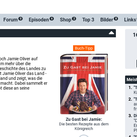
Forum
Episoden
Shop
Top 3
Bilder
Links
0
6
2
8
1
Buch-Tipp
koch Jamie Oliver auf
um mehr über die
Geschichte des Landes zu
t Jamie Oliver das Land -
and und zeigt, was die
Meis
s macht. Dabei sammelt er
"
t diese an seine
K
"
a
f
D
Zu Gast bei Jamie:
"
Die besten Rezepte aus dem
E
Königreich
P