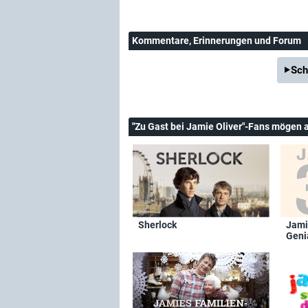
Kommentare
, Erinnerungen und Forum
Sch
"Zu Gast bei Jamie Oliver"-Fans mögen 
Sherlock
Jami
Genia
geko