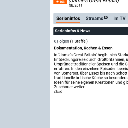
(Jamie's Great Britain)
163
Serienticker
kostenlos
GB
, 2011
Serieninfos
Streams
im TV
0
Serieninfos & News
6 Folgen
(1 Staffel)
Dokumentation, Kochen & Essen
In "Jamie's Great Britain" begibt sich Star
Entdeckungsreise durch Großbritannien, 
Ursprünge traditioneller Speisen und die 
erfahren. In den einzelnen Episoden bereis
von Somerset, über Essex bis nach Schottl
traditionelle britische Küche so besonder
Ideen für seine eigenen Kreationen und gib
Zuschauer weiter.
(Sixx)