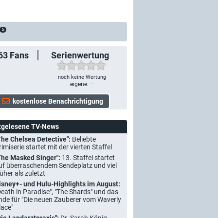
5
63
Fans
Serienwertung
noch keine Wertung
eigene: –
tgelesene TV-News
The Chelsea Detective":
Beliebte
rimiserie startet mit der vierten Staffel
The Masked Singer":
13. Staffel startet
uf überraschendem Sendeplatz und viel
rüher als zuletzt
isney+- und Hulu-Highlights im August:
Death in Paradise", "The Shards" und das
nde für "Die neuen Zauberer vom Waverly
lace"