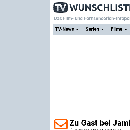
Das Film- und Fernsehserien-Infopor
TV-News
Serien
Filme
Zu Gast bei Jami