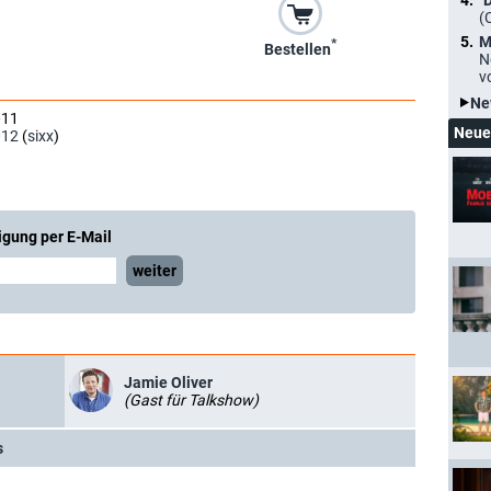
"
(
M
*
Bestellen
N
v
Ne
011
Neue
012
(
sixx
)
igung per E-Mail
weiter
Jamie Oliver
(Gast für Talkshow)
s