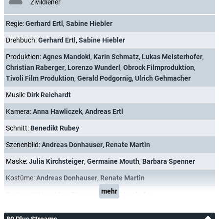
Zivildiener
Regie:
Gerhard Ertl
,
Sabine Hiebler
Drehbuch:
Gerhard Ertl
,
Sabine Hiebler
Produktion:
Agnes Mandoki
,
Karin Schmatz
,
Lukas Meisterhofer
,
Christian Raberger
,
Lorenzo Wunderl
,
Obrock Filmproduktion
,
Tivoli Film Produktion
,
Gerald Podgornig
,
Ulrich Gehmacher
Musik:
Dirk Reichardt
Kamera:
Anna Hawliczek
,
Andreas Ertl
Schnitt:
Benedikt Rubey
Szenenbild:
Andreas Donhauser
,
Renate Martin
Maske:
Julia Kirchsteiger
,
Germaine Mouth
,
Barbara Spenner
Kostüme:
Andreas Donhauser
,
Renate Martin
mehr
Regieassistenz:
Marc Brugger
,
Georg Mayrhofer