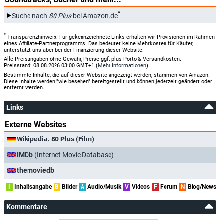
*
Suche nach
80 Plus
bei Amazon.de
*
Transparenzhinweis: Für gekennzeichnete Links erhalten wir Provisionen im Rahmen
eines Affiliate-Partnerprogramms. Das bedeutet keine Mehrkosten für Käufer,
unterstützt uns aber bei der Finanzierung dieser Website.
Alle Preisangaben ohne Gewähr, Preise ggf. plus Porto & Versandkosten.
Preisstand: 08.08.2026 03:00 GMT+1 (
Mehr Informationen
)
Bestimmte Inhalte, die auf dieser Website angezeigt werden, stammen von Amazon.
Diese Inhalte werden "wie besehen" bereitgestellt und können jederzeit geändert oder
entfernt werden.
Links
Externe Websites
Wikipedia: 80 Plus (Film)
IMDb
(Internet Movie Database)
themoviedb
I
Inhaltsangabe
B
Bilder
A
Audio/Musik
V
Videos
F
Forum
N
Blog/News
Kommentare