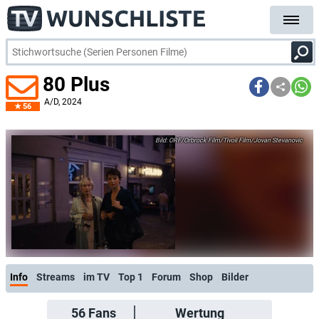
80 Plus
A/D
, 2024
56
ORF/Orbrock Film/Tivoli Film/Jovan Stevanovic
Info
Streams
im TV
Top 1
Forum
Shop
Bilder
56
Fans
Wertung