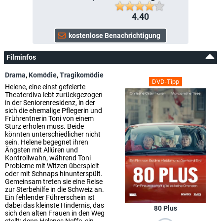
4.40
Filminfos
Drama
,
Komödie
,
Tragikomödie
DVD-Tipp
Helene, eine einst gefeierte
Theaterdiva lebt zurückgezogen
in der Seniorenresidenz, in der
sich die ehemalige Pflegerin und
Frührentnerin Toni von einem
Sturz erholen muss. Beide
könnten unterschiedlicher nicht
sein. Helene begegnet ihren
Ängsten mit Allüren und
Kontrollwahn, während Toni
Probleme mit Witzen überspielt
oder mit Schnaps hinunterspült.
Gemeinsam treten sie eine Reise
zur Sterbehilfe in die Schweiz an.
Ein fehlender Führerschein ist
dabei das kleinste Hindernis, das
80 Plus
sich den alten Frauen in den Weg