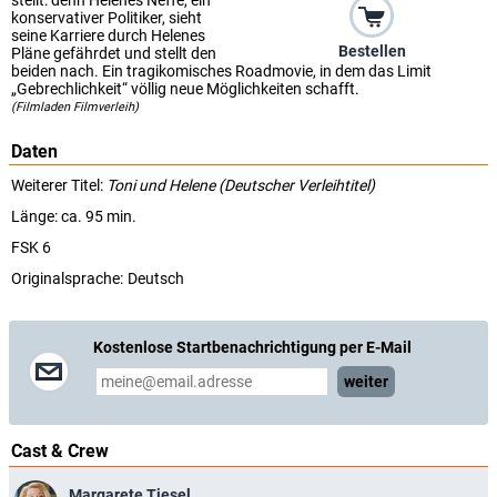
stellt: denn Helenes Neffe, ein
konservativer Politiker, sieht
seine Karriere durch Helenes
Bestellen
Pläne gefährdet und stellt den
beiden nach. Ein tragikomisches Roadmovie, in dem das Limit
„Gebrechlichkeit“ völlig neue Möglichkeiten schafft.
(Filmladen Filmverleih)
Daten
Weiterer Titel:
Toni und Helene (Deutscher Verleihtitel)
Länge: ca. 95 min.
FSK 6
Originalsprache:
Deutsch
Kostenlose Startbenachrichtigung per E-Mail
weiter
Cast & Crew
Margarete Tiesel