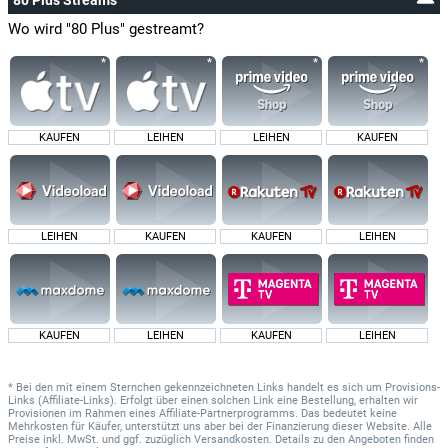
80 Plus Streams
Wo wird "80 Plus" gestreamt?
KAUFEN
LEIHEN
LEIHEN
KAUFEN
LEIHEN
KAUFEN
KAUFEN
LEIHEN
KAUFEN
LEIHEN
KAUFEN
LEIHEN
* Bei den mit einem Sternchen gekennzeichneten Links handelt es sich um Provisions-
Links (Affiliate-Links). Erfolgt über einen solchen Link eine Bestellung, erhalten wir
Provisionen im Rahmen eines Affiliate-Partnerprogramms. Das bedeutet keine
Mehrkosten für Käufer, unterstützt uns aber bei der Finanzierung dieser Website. Alle
Preise inkl. MwSt. und ggf. zuzüglich Versandkosten. Details zu den Angeboten finden