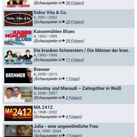
(Schauspieler in
30 Folgen
)
Dolce Vita & Co.
A, 2001–2002
(Schauspieler in
20 Folgen
)
Kaisermühlen Blues
A, 1992–1999
(Schauspieler in
39 Folgen
)
Die kranken Schwestern / Die Männer der kranken Schwestern
A, 1995–1999
(Schauspieler in
11 Folgen
)
Brenner
A, 2000–2015
(Schauspieler in
1 Folge
)
Novotny und Maroudi – Zahngötter in Weiß
A, 2006–2007
(Schauspieler in
2 Folgen
)
MA 2412
A, 1998–2002
(Schauspieler in
4 Folgen
)
Julia - eine ungewöhnliche Frau
D/A, 1999–2004
(Schauspieler in
7 Folgen
)