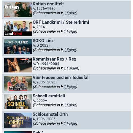
Kottan ermittelt
A, 1976–1985
(Schauspieler in
1 Folge
)
ORF Landkrimi / Steirerkrimi
A, 2014–
(Schauspieler in
1 Folge
)
SOKO Linz
A/D, 2022–
(Schauspieler in
1 Folge
)
Kommissar Rex / Rex
A/D, 1994–2004
(Schauspieler in
2 Folgen
)
Vier Frauen und ein Todesfall
A, 2005–2020
(Schauspieler in
1 Folge
)
Schnell ermittelt
A, 2009–
(Schauspieler in
1 Folge
)
Schlosshotel Orth
A, 1996–2005
(Schauspieler in
1 Folge
)
Dok 1