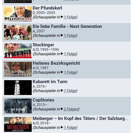
Der Pfundskerl
D, 2000–2005
(Schauspieler in
1 Folge
)
Die liebe Familie - Next Generation
A, 2007
(Schauspieler in
1 Folge
)
Stockinger
A/D, 1995–1996
(Schauspieler in
1 Folge
)
Heiteres Bezirksgericht
A/D, 1987
(Schauspieler in
1 Folge
)
Kabarett im Turm
A, 2016–
(Schauspieler in
1 Folge
)
CopStories
A, 2013–
(Schauspieler in
2 Folgen
)
Meiberger – Im Kopf des Täters / Der Salzburg-Krimi
A/D, 2018–
(Schauspieler in
1 Folge
)