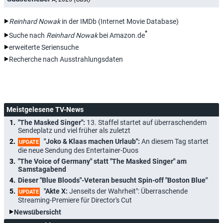
Reinhard Nowak
in der IMDb (Internet Movie Database)
*
Suche nach
Reinhard Nowak
bei Amazon.de
erweiterte Seriensuche
Recherche nach Ausstrahlungsdaten
Meistgelesene TV-News
"The Masked Singer":
13. Staffel startet auf überraschendem
Sendeplatz und viel früher als zuletzt
"Joko & Klaas machen Urlaub":
An diesem Tag startet
UPDATE
die neue Sendung des Entertainer-Duos
"The Voice of Germany" statt "The Masked Singer" am
Samstagabend
Dieser "Blue Bloods"-Veteran besucht Spin-off "Boston Blue"
"Akte X:
Jenseits der Wahrheit": Überraschende
UPDATE
Streaming-Premiere für Director's Cut
Newsübersicht