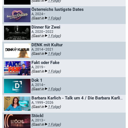
(Gast in
1 Folge
)
Österreichs lustigste Dates
A, 2024–
(Gast in
1 Folge
)
Dinner für Zwei
A, 2020–2022
(Gast in
1 Folge
)
DENK mit Kultur
A, 2014–2021
(Gast in
1 Folge
)
Fakt oder Fake
A, 2019–
(Gast in
1 Folge
)
Dok 1
A, 2014–
(Gast in
1 Folge
)
Barbara Karlich - Talk um 4 / Die Barbara Karlich Show
A, 1999–2026
(Gast in
1 Folge
)
Stöckl
A, 2013–
(Gast in
1 Folge
)