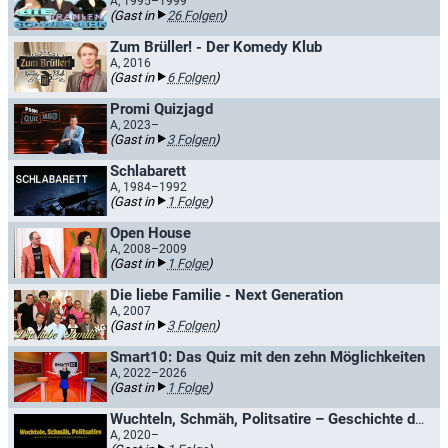
A, 1995–1999
(Gast in
26 Folgen
)
Zum Brüller! - Der Komedy Klub
A, 2016
(Gast in
6 Folgen
)
Promi Quizjagd
A, 2023–
(Gast in
3 Folgen
)
Schlabarett
A, 1984–1992
(Gast in
1 Folge
)
Open House
A, 2008–2009
(Gast in
1 Folge
)
Die liebe Familie - Next Generation
A, 2007
(Gast in
3 Folgen
)
Smart10: Das Quiz mit den zehn Möglichkeiten
A, 2022–2026
(Gast in
1 Folge
)
Wuchteln, Schmäh, Politsatire – Geschichte des österreichischen Kabaretts
A, 2020–