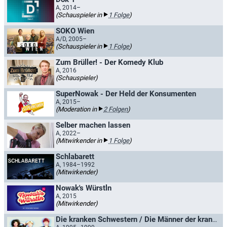
A, 2014–
(Schauspieler in
1 Folge
)
SOKO Wien
A/D, 2005–
(Schauspieler in
1 Folge
)
Zum Brüller! - Der Komedy Klub
A, 2016
(Schauspieler)
SuperNowak - Der Held der Konsumenten
A, 2015–
(Moderation in
2 Folgen
)
Selber machen lassen
A, 2022–
(Mitwirkender in
1 Folge
)
Schlabarett
A, 1984–1992
(Mitwirkender)
Nowak's Würstln
A, 2015
(Mitwirkender)
Die kranken Schwestern / Die Männer der kranken Schwestern