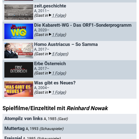
zeit.geschichte
A, 2011–
(Gast in
1 Folge
)
Die Kabarett-WG - Das ORF1-Sonderprogramm
A, 2020–
(Gast in
1 Folge
)
Homo Austriacus – So Samma
A, 2017–
(Gast in
5 Folgen
)
Erbe Österreich
A, 2017–
(Gast in
1 Folge
)
Was gibt es Neues?
A, 2004–
(Gast in
1 Folge
)
Spielfilme/Einzeltitel mit
Reinhard Nowak
Atompilz von links
A, 1985
(Gast)
Muttertag
A, 1993
(Schauspieler)
Freispiel
A, 1995
(Schauspieler)