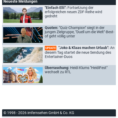
Neueste Meldungen
"Einfach Elli":
Fortsetzung der
erfolgreichen neuen ZDF-Reihe wird
gedreht
Quoten:
"Quiz-Champion" siegt in der
jungen Zielgruppe, "Duell um die Welt"-Best-
of geht völlig unter
"Joko & Klaas machen Urlaub":
An
UPDATE
diesem Tag startet die neue Sendung des
Entertainer-Duos
Überraschung:
Heidi Klums "HeidiFest"
wechselt zu RTL
© 1998 - 2026 imfernsehen GmbH & Co. KG