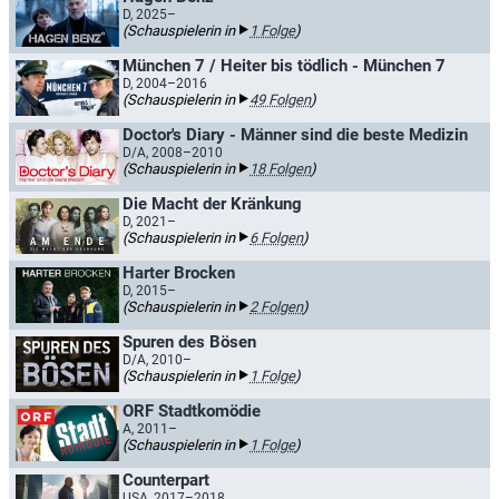
D, 2025–
(Schauspielerin in
1 Folge
)
München 7 / Heiter bis tödlich - München 7
D, 2004–2016
(Schauspielerin in
49 Folgen
)
Doctor's Diary - Männer sind die beste Medizin
D/A, 2008–2010
(Schauspielerin in
18 Folgen
)
Die Macht der Kränkung
D, 2021–
(Schauspielerin in
6 Folgen
)
Harter Brocken
D, 2015–
(Schauspielerin in
2 Folgen
)
Spuren des Bösen
D/A, 2010–
(Schauspielerin in
1 Folge
)
ORF Stadtkomödie
A, 2011–
(Schauspielerin in
1 Folge
)
Counterpart
USA, 2017–2018