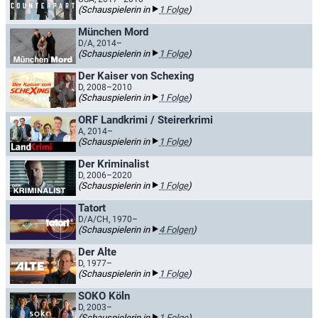
(Schauspielerin in
1 Folge
)
München Mord
D/A, 2014–
(Schauspielerin in
1 Folge
)
Der Kaiser von Schexing
D, 2008–2010
(Schauspielerin in
1 Folge
)
ORF Landkrimi / Steirerkrimi
A, 2014–
(Schauspielerin in
1 Folge
)
Der Kriminalist
D, 2006–2020
(Schauspielerin in
1 Folge
)
Tatort
D/A/CH, 1970–
(Schauspielerin in
4 Folgen
)
Der Alte
D, 1977–
(Schauspielerin in
1 Folge
)
SOKO Köln
D, 2003–
(Schauspielerin in
1 Folge
)