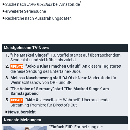
*
Suche nach
Julia Koschitz
bei Amazon.de
erweiterte Seriensuche
Recherche nach Ausstrahlungsdaten
Meistgelesene TV-News
"The Masked Singer":
13. Staffel startet auf überraschendem
Sendeplatz und viel früher als zuletzt
"Joko & Klaas machen Urlaub":
An diesem Tag startet
UPDATE
die neue Sendung des Entertainer-Duos
Melissa Naschenweng statt DJ Ötzi:
Neue Moderatorin für
Weihnachtsshow von ORF und BR
"The Voice of Germany" statt "The Masked Singer" am
Samstagabend
"Akte X:
Jenseits der Wahrheit": Überraschende
UPDATE
Streaming-Premiere für Director's Cut
Newsübersicht
Neueste Meldungen
"Einfach Elli":
Fortsetzung der