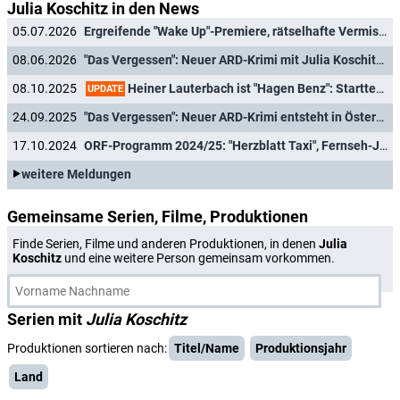
Julia Koschitz in den News
05.07.2026
Ergreifende "Wake Up"-Premiere, rätselhafte Vermisstenfälle und der Einstand des semineuen "Tatort: München"-Duos
08.06.2026
"Das Vergessen": Neuer ARD-Krimi mit Julia Koschitz ("Herrhausen") feiert Premiere
Heiner Lauterbach ist "Hagen Benz": Starttermin für neue Krimireihe
08.10.2025
UPDATE
24.09.2025
"Das Vergessen": Neuer ARD-Krimi entsteht in Österreich
17.10.2024
ORF-Programm 2024/25: "Herzblatt Taxi", Fernseh-Jubiläum und mehr "Dancing Stars"
weitere Meldungen
Gemeinsame Serien, Filme, Produktionen
Finde Serien, Filme und anderen Produktionen, in denen
Julia
Koschitz
und eine weitere Person gemeinsam vorkommen.
Serien mit
Julia Koschitz
Produktionen sortieren nach:
Titel/Name
Produktionsjahr
Land