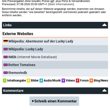
Alle Preisangaben ohne Gewähr, Preise ggf. plus Porto & Versandkosten.
Preisstand: 07.08.2026 03:00 GMT+1 (
Mehr Informationen
)
Bestimmte Inhalte, die auf dieser Website angezeigt werden, stammen von Amazon.
Diese Inhalte werden "wie besehen" bereitgestellt und können jederzeit geändert oder
entfernt werden.
Links
Externe Websites
Wikipedia: Abenteurer auf der Lucky Lady
Wikipedia: Lucky Lady
IMDb
(Internet Movie Database)
Rotten Tomatoes
themoviedb
I
Inhaltsangabe
B
Bilder
A
Audio/Musik
V
Videos
F
Forum
N
Blog/News
Kommentare
Schreib einen Kommentar