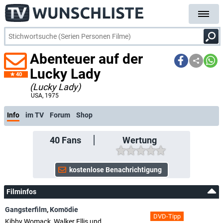
Abenteuer auf der
Lucky Lady
40
(Lucky Lady)
USA
, 1975
Info
im TV
Forum
Shop
40
Fans
Wertung
Filminfos
Gangsterfilm
,
Komödie
DVD-Tipp
Kibby Womack, Walker Ellis und