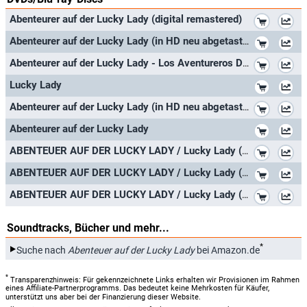
*
Abenteurer auf der Lucky Lady (digital remastered)
*
Abenteurer auf der Lucky Lady (in HD neu abgetastet) [Blu-ray]
*
Abenteurer auf der Lucky Lady - Los Aventureros De Lucky Lady - Lucky Lady - Stanley Donen - Gene Hackman y Liza Minnelli - Aud
*
Lucky Lady
*
Abenteurer auf der Lucky Lady (in HD neu abgetastet)
*
Abenteurer auf der Lucky Lady
*
ABENTEUER AUF DER LUCKY LADY / Lucky Lady ( ) [ Französische Import ]
*
ABENTEUER AUF DER LUCKY LADY / Lucky Lady (1975) ( ) [ Australische Import ]
*
ABENTEUER AUF DER LUCKY LADY / Lucky Lady (1975) ( ) [ Spanische Import ] (Blu-Ray)
Soundtracks, Bücher und mehr...
*
Suche nach
Abenteuer auf der Lucky Lady
bei Amazon.de
*
Transparenzhinweis: Für gekennzeichnete Links erhalten wir Provisionen im Rahmen
eines Affiliate-Partnerprogramms. Das bedeutet keine Mehrkosten für Käufer,
unterstützt uns aber bei der Finanzierung dieser Website.