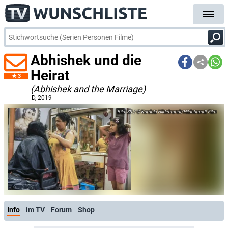
Abhishek und die
Heirat
3
(Abhishek and the Marriage)
D
, 2019
SR / © Kordula Hildebrandt/Hildebrandt Film
Info
im TV
Forum
Shop