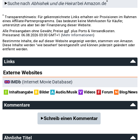
*
Suche nach
Abhishek und die Heirat
bei Amazon.de
*
Transparenzhinweis: Für gekennzeichnete Links erhalten wir Provisionen im Rahmen
eines Affiliate-Partnerprogramms. Das bedeutet keine Mehrkosten für Käufer,
unterstützt uns aber bei der Finanzierung dieser Website.
Alle Preisangaben ohne Gewähr, Preise ggf. plus Porto & Versandkosten.
Preisstand: 06.08.2026 03:00 GMT+1 (
Mehr Informationen
)
Bestimmte Inhalte, die auf dieser Website angezeigt werden, stammen von Amazon.
Diese Inhalte werden "wie besehen" bereitgestellt und können jederzeit geändert oder
entfernt werden.
Links
Externe Websites
IMDb
(Internet Movie Database)
I
Inhaltsangabe
B
Bilder
A
Audio/Musik
V
Videos
F
Forum
N
Blog/News
Kommentare
Schreib einen Kommentar
Ähnliche Titel