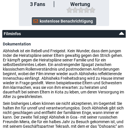
3
Fans
Wertung
Filminfos
Dokumentation
Abhishek ist ein Rebell und Freigeist. Kein Wunder, dass dem jungen
Inder die Heiratspläne seiner Eltern gewaltig gegen den Strich gehen.
Er kämpft gegen die Heiratspläne seiner Familie und für ein
selbstbestimmtes Leben. Ein anstrengender Spagat zwischen
klassischem Rollenverständnis und postmodernen Anforderungen
beginnt, wobei der Film immer wieder auch Abhisheks reflektierende
Innenschau einfängt. Abhisheks Freiheitsdrang wird zu Hause immer
wieder in Frage gestellt. Wenn beispielsweise Eltern und Schwestern
ihm klarmachen, was sie von ihm erwarten: zu heiraten und
dauerhaft bei seinen Eltern in Kota zu leben, um deren Versorgung im
Alter zu gewährleisten.
Sein bisheriges Leben können sie nicht akzeptieren, im Gegenteil: Sie
halten ihn für unreif und verantwortungslos. Doch Abhishek gibt sich
nicht geschlagen und entflieht der familiären Enge, wann immer er
kann. Der zweite Teil zeigt Abhishek in Goa - mit seiner russischen
Freundin Miera, die für ein halbes Jahr zu Besuch gekommen ist, und
mit seinem Geschäftspartner Tekrash, mit dem er das "Oshoanic" am