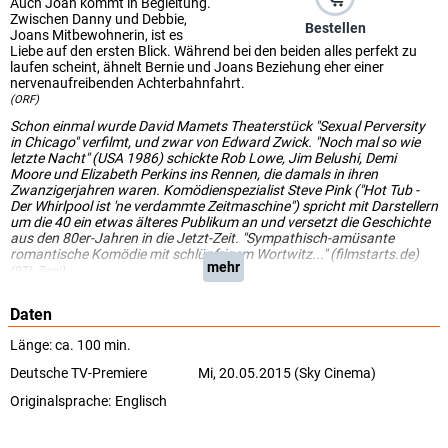
Auch Joan kommt in Begleitung.
Zwischen Danny und Debbie,
Bestellen
Joans Mitbewohnerin, ist es
Liebe auf den ersten Blick. Während bei den beiden alles perfekt zu
laufen scheint, ähnelt Bernie und Joans Beziehung eher einer
nervenaufreibenden Achterbahnfahrt.
(ORF)
Schon einmal wurde David Mamets Theaterstück "Sexual Perversity
in Chicago" verfilmt, und zwar von Edward Zwick. "Noch mal so wie
letzte Nacht" (USA 1986) schickte Rob Lowe, Jim Belushi, Demi
Moore und Elizabeth Perkins ins Rennen, die damals in ihren
Zwanzigerjahren waren. Komödienspezialist Steve Pink ("Hot Tub -
Der Whirlpool ist 'ne verdammte Zeitmaschine") spricht mit Darstellern
um die 40 ein etwas älteres Publikum an und versetzt die Geschichte
aus den 80er-Jahren in die Jetzt-Zeit. "Sympathisch-amüsante
romantische Komödie mit schlüpfrigem Wortwitz..." (filmstarts.de)
mehr
(RTL Zwei)
Daten
Länge: ca. 100 min.
Deutsche TV-Premiere
Mi, 20.05.2015 (Sky Cinema)
Originalsprache:
Englisch