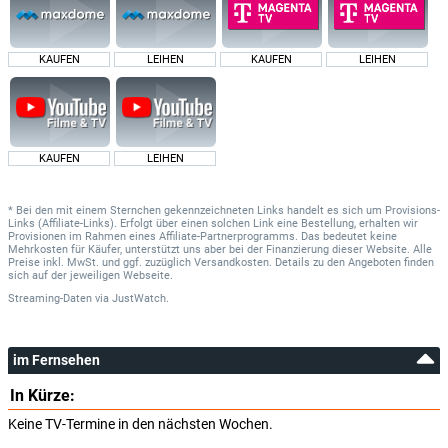
KAUFEN
LEIHEN
KAUFEN
LEIHEN
KAUFEN
LEIHEN
* Bei den mit einem Sternchen gekennzeichneten Links handelt es sich um Provisions-
Links (Affiliate-Links). Erfolgt über einen solchen Link eine Bestellung, erhalten wir
Provisionen im Rahmen eines Affiliate-Partnerprogramms. Das bedeutet keine
Mehrkosten für Käufer, unterstützt uns aber bei der Finanzierung dieser Website. Alle
Preise inkl. MwSt. und ggf. zuzüglich Versandkosten. Details zu den Angeboten finden
sich auf der jeweiligen Webseite.
Streaming-Daten
via
JustWatch.
im Fernsehen
In Kürze:
Keine TV-Termine in den nächsten Wochen.