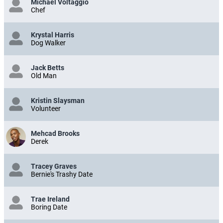
Michael Voltaggio
Chef
Krystal Harris
Dog Walker
Jack Betts
Old Man
Kristin Slaysman
Volunteer
Mehcad Brooks
Derek
Tracey Graves
Bernie's Trashy Date
Trae Ireland
Boring Date