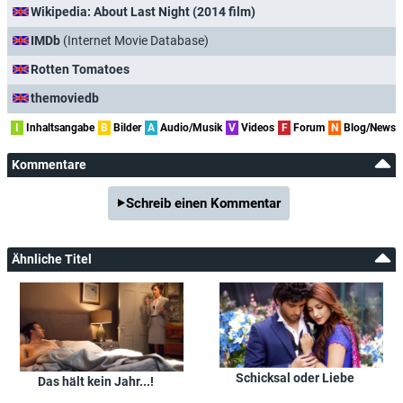
Wikipedia: About Last Night (2014 film)
IMDb
(Internet Movie Database)
Rotten Tomatoes
themoviedb
I
Inhaltsangabe
B
Bilder
A
Audio/Musik
V
Videos
F
Forum
N
Blog/News
Kommentare
Schreib einen Kommentar
Ähnliche Titel
Schicksal oder Liebe
Das hält kein Jahr...!