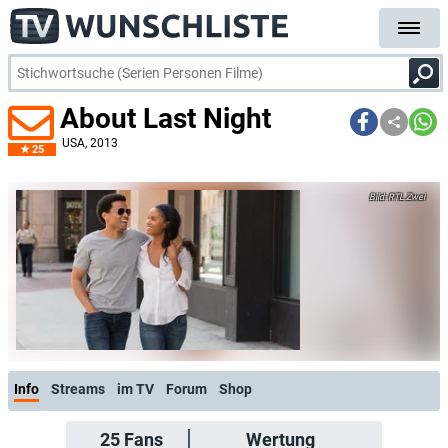
About Last Night
USA
, 2013
25
RTL Zwei
Info
Streams
im TV
Forum
Shop
25
Fans
Wertung