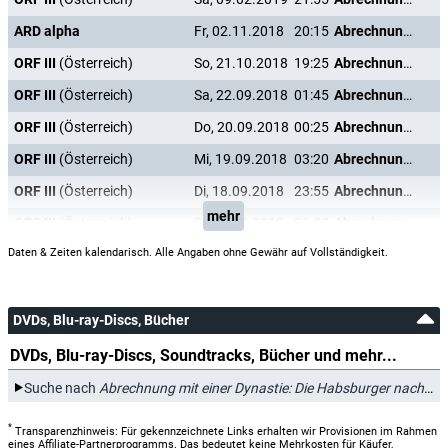
ARD alpha
Fr, 02.11.2018
20:15
Abrechnung mit einer Dynastie: Die Habsburger nach 1918
ORF III
(Österreich)
So, 21.10.2018
19:25
Abrechnung mit einer Dynastie: Die Habsburger nach 1918
ORF III
(Österreich)
Sa, 22.09.2018
01:45
Abrechnung mit einer Dynastie: Die Habsburger nach 1918
ORF III
(Österreich)
Do, 20.09.2018
00:25
Abrechnung mit einer Dynastie: Die Habsburger nach 1918
ORF III
(Österreich)
Mi, 19.09.2018
03:20
Abrechnung mit einer Dynastie: Die Habsburger nach 1918
ORF III
(Österreich)
Di, 18.09.2018
23:55
Abrechnung mit einer Dynastie: Die Habsburger nach 1918
mehr
ORF III
(Österreich)
Di, 18.09.2018
21:05
Abrechnung mit einer Dynastie: Die Habsburger nach 1918
Daten & Zeiten kalendarisch. Alle Angaben ohne Gewähr auf Vollständigkeit.
DVDs, Blu-ray-Discs, Bücher
DVDs, Blu-ray-Discs, Soundtracks, Bücher und mehr...
Suche nach
Abrechnung mit einer Dynastie: Die Habsburger nach 1918
*
Transparenzhinweis: Für gekennzeichnete Links erhalten wir Provisionen im Rahmen
eines Affiliate-Partnerprogramms. Das bedeutet keine Mehrkosten für Käufer,