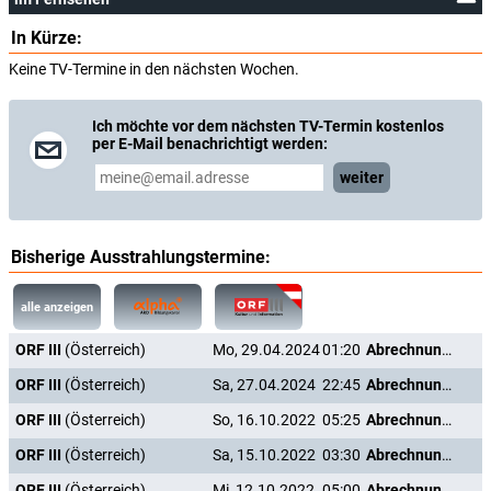
In Kürze:
Keine TV-Termine in den nächsten Wochen.
Ich möchte vor dem nächsten TV-Termin kostenlos
per E-Mail benachrichtigt werden:
weiter
Bisherige Ausstrahlungstermine:
alle anzeigen
ORF III
(Österreich)
Mo, 29.04.2024
01:20
Abrechnung mit einer Dynastie: Die Habsburger nach 1918
ORF III
(Österreich)
Sa, 27.04.2024
22:45
Abrechnung mit einer Dynastie: Die Habsburger nach 1918
ORF III
(Österreich)
So, 16.10.2022
05:25
Abrechnung mit einer Dynastie: Die Habsburger nach 1918
ORF III
(Österreich)
Sa, 15.10.2022
03:30
Abrechnung mit einer Dynastie: Die Habsburger nach 1918
ORF III
(Österreich)
Mi, 12.10.2022
05:00
Abrechnung mit einer Dynastie: Die Habsburger nach 1918