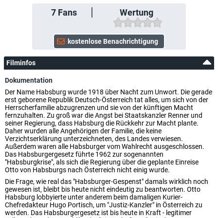
7
Fans
Wertung
Filminfos
Dokumentation
Der Name Habsburg wurde 1918 über Nacht zum Unwort. Die gerade
erst geborene Republik Deutsch-Österreich tat alles, um sich von der
Herrscherfamilie abzugrenzen und sie von der künftigen Macht
fernzuhalten. Zu groß war die Angst bei Staatskanzler Renner und
seiner Regierung, dass Habsburg die Rückkehr zur Macht plante.
Daher wurden alle Angehörigen der Familie, die keine
Verzichtserklärung unterzeichneten, des Landes verwiesen.
Außerdem waren alle Habsburger vom Wahlrecht ausgeschlossen.
Das Habsburgergesetz führte 1962 zur sogenannten
"Habsburgkrise", als sich die Regierung über die geplante Einreise
Otto von Habsburgs nach Österreich nicht einig wurde.
Die Frage, wie real das "Habsburger-Gespenst" damals wirklich noch
gewesen ist, bleibt bis heute nicht eindeutig zu beantworten. Otto
Habsburg lobbyierte unter anderem beim damaligen Kurier-
Chefredakteur Hugo Portisch, um "Justiz-Kanzler" in Österreich zu
werden. Das Habsburgergesetz ist bis heute in Kraft - legitimer