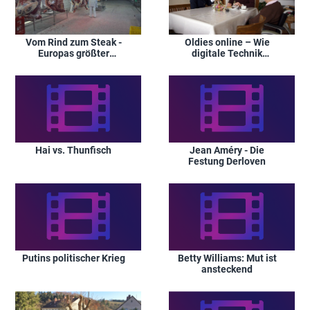
Vom Rind zum Steak -
Oldies online – Wie
Europas größter
digitale Technik
Rinder-Schlachthof
Senioren hilft
Hai vs. Thunfisch
Jean Améry - Die
Festung Derloven
Putins politischer Krieg
Betty Williams: Mut ist
ansteckend