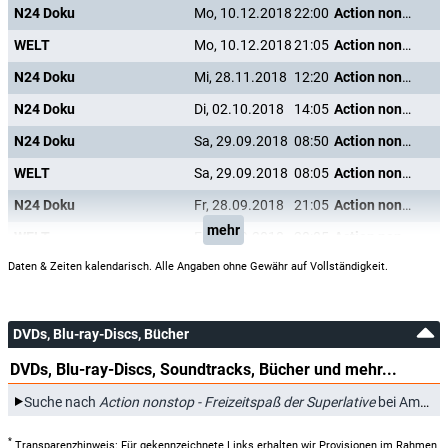
N24 Doku
Mo, 10.12.2018
22:00
Action nonstop - Freizeitspaß der Superlative
WELT
Mo, 10.12.2018
21:05
Action nonstop - Freizeitspaß der Superlative
N24 Doku
Mi, 28.11.2018
12:20
Action nonstop - Freizeitspaß der Superlative
N24 Doku
Di, 02.10.2018
14:05
Action nonstop - Freizeitspaß der Superlative
N24 Doku
Sa, 29.09.2018
08:50
Action nonstop - Freizeitspaß der Superlative
WELT
Sa, 29.09.2018
08:05
Action nonstop - Freizeitspaß der Superlative
N24 Doku
Fr, 28.09.2018
21:05
Action nonstop - Freizeitspaß der Superlative
mehr
WELT
Fr, 28.09.2018
20:05
Action nonstop - Freizeitspaß der Superlative
Daten & Zeiten kalendarisch. Alle Angaben ohne Gewähr auf Vollständigkeit.
DVDs, Blu-ray-Discs, Bücher
DVDs, Blu-ray-Discs, Soundtracks, Bücher und mehr...
Suche nach
Action nonstop - Freizeitspaß der Superlative
bei Amazon.de
*
Transparenzhinweis: Für gekennzeichnete Links erhalten wir Provisionen im Rahmen