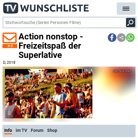
Action nonstop -
Freizeitspaß der
6
Superlative
D
, 2018
N24 Doku
Info
im TV
Forum
Shop