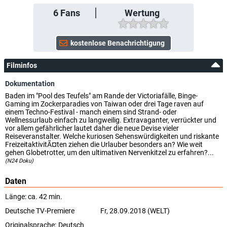
6
Fans
Wertung
Filminfos
Dokumentation
Baden im "Pool des Teufels" am Rande der Victoriafälle, Binge-
Gaming im Zockerparadies von Taiwan oder drei Tage raven auf
einem Techno-Festival - manch einem sind Strand- oder
Wellnessurlaub einfach zu langweilig. Extravaganter, verrückter und
vor allem gefährlicher lautet daher die neue Devise vieler
Reiseveranstalter. Welche kuriosen Sehenswürdigkeiten und riskante
FreizeitaktivitÃ¤ten ziehen die Urlauber besonders an? Wie weit
gehen Globetrotter, um den ultimativen Nervenkitzel zu erfahren?...
(N24 Doku)
Daten
Länge: ca. 42 min.
Deutsche TV-Premiere
Fr, 28.09.2018 (WELT)
Originalsprache:
Deutsch