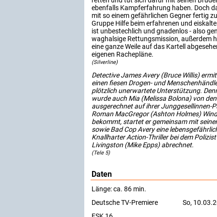
retten und tut sich dafür mit seinen Brüd
ebenfalls Kampferfahrung haben. Doch da
mit so einem gefährlichen Gegner fertig z
Gruppe Hilfe beim erfahrenen und eiskalt
ist unbestechlich und gnadenlos - also gen
waghalsige Rettungsmission, außerdem ha
eine ganze Weile auf das Kartell abgesehe
eigenen Rachepläne.
(Silverline)
Detective James Avery (Bruce Willis) ermit
einen fiesen Drogen- und Menschenhändle
plötzlich unerwartete Unterstützung. Denn 
wurde auch Mia (Melissa Bolona) von den 
ausgerechnet auf ihrer Junggesellinnen-Par
Roman MacGregor (Ashton Holmes) Wind 
bekommt, startet er gemeinsam mit seine
sowie Bad Cop Avery eine lebensgefährlic
Knallharter Action-Thriller bei dem Polizi
Livingston (Mike Epps) abrechnet.
(Tele 5)
Daten
Länge: ca. 86 min.
Deutsche TV-Premiere
So, 10.03.
FSK 16