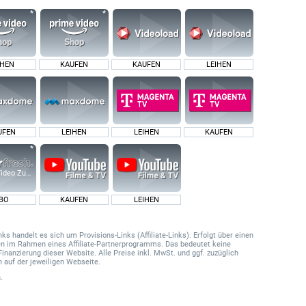
IHEN
KAUFEN
KAUFEN
LEIHEN
UFEN
LEIHEN
LEIHEN
KAUFEN
ideo Zusatz-Kanäle
BO
KAUFEN
LEIHEN
 handelt es sich um Provisions-Links (Affiliate-Links). Erfolgt über einen
onen im Rahmen eines Affiliate-Partnerprogramms. Das bedeutet keine
Finanzierung dieser Website. Alle Preise inkl. MwSt. und ggf. zuzüglich
 auf der jeweiligen Webseite.
.