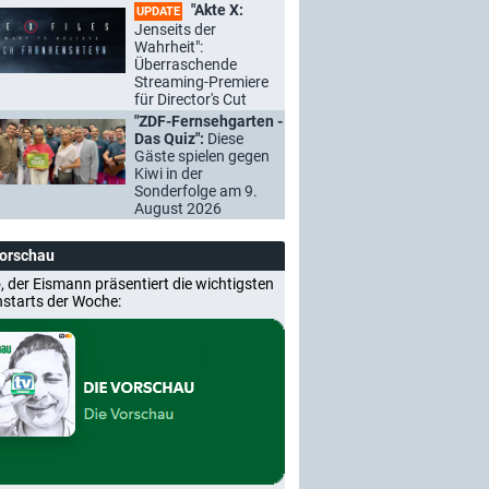
"Akte X:
UPDATE
Jenseits der
Wahrheit":
Überraschende
Streaming-Premiere
für Director's Cut
"ZDF-Fernsehgarten -
Das Quiz":
Diese
Gäste spielen gegen
Kiwi in der
Sonderfolge am 9.
August 2026
Vorschau
, der Eismann präsentiert die wichtigsten
nstarts der Woche: