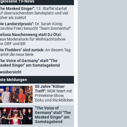
tgelesene TV-News
The Masked Singer":
13. Staffel startet
uf überraschendem Sendeplatz und viel
rüher als zuletzt
Die Landarztpraxis":
Dr. Sarah König
Caroline Frier) besucht "Team Sonnenhof"
elissa Naschenweng statt DJ Ötzi:
eue Moderatorin für Weihnachtsshow
on ORF und BR
Die Flodders" sind zurück:
An diesem Tag
tartet die neue Serie
The Voice of Germany" statt "The
asked Singer" am Samstagabend
wsübersicht
ste Meldungen
50 Jahre "Kölner
Treff":
WDR feiert mit
Primetime-Show,
Doku und Rückblicken
"The Voice of
Germany" statt "The
Masked Singer" am
Samstagabend