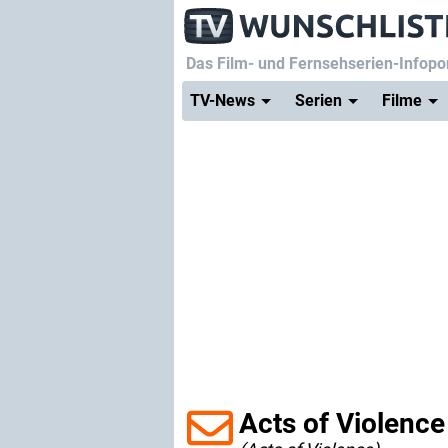
Das Film- und Fernsehserien-Infopor
TV-News
Serien
Filme
Acts of Violence