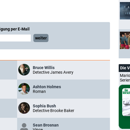
igung per E-Mail
weiter
Bruce Willis
Die 
Detective James Avery
Mario
Serie
Ashton Holmes
Roman
Sophia Bush
Detective Brooke Baker
Sean Brosnan
Vince