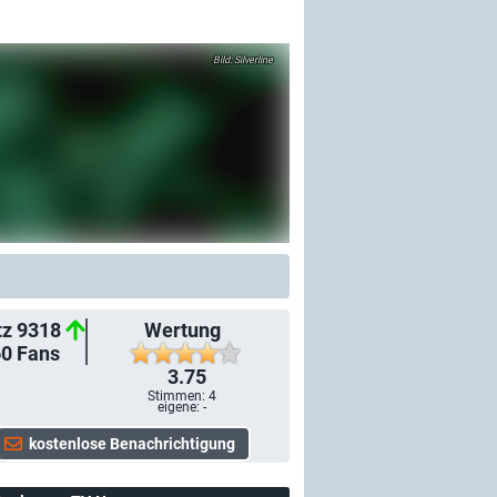
Silverline
tz 9318
Wertung
60
Fans
3.75
Stimmen:
4
eigene: -