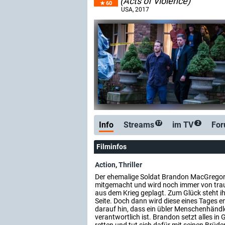
(Acts of Violence)
60
USA
, 2017
Info
Streams
im TV
Fo
17
2
Filminfos
Action
,
Thriller
Der ehemalige Soldat Brandon MacGregor 
mitgemacht und wird noch immer von tra
aus dem Krieg geplagt. Zum Glück steht i
Seite. Doch dann wird diese eines Tages en
darauf hin, dass ein übler Menschenhändl
verantwortlich ist. Brandon setzt alles in