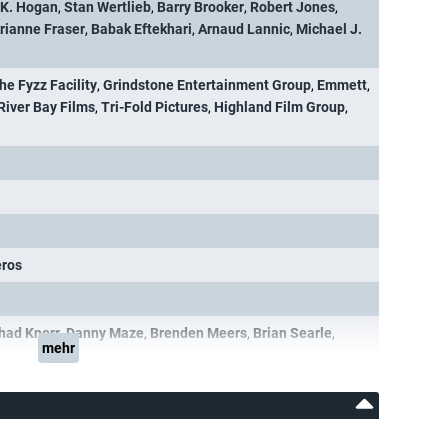
 K. Hogan
,
Stan Wertlieb
,
Barry Brooker
,
Robert Jones
,
rianne Fraser
,
Babak Eftekhari
,
Arnaud Lannic
,
Michael J.
he Fyzz Facility
,
Grindstone Entertainment Group
,
Emmett
,
River Bay Films
,
Tri-Fold Pictures
,
Highland Film Group
,
eros
had Knorr
,
Danny Maze
,
Brenden Meers
,
Brian Searle
,
mehr