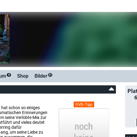
rum
Shop
Bilder
0
21
Pla
DVD-Tipp
hat schon so einiges
umatischen Erinnerungen
hm seine Verlobte Mia zur
tführt und vieles deutet
erring dafür
 Gang, um seine Liebe zu