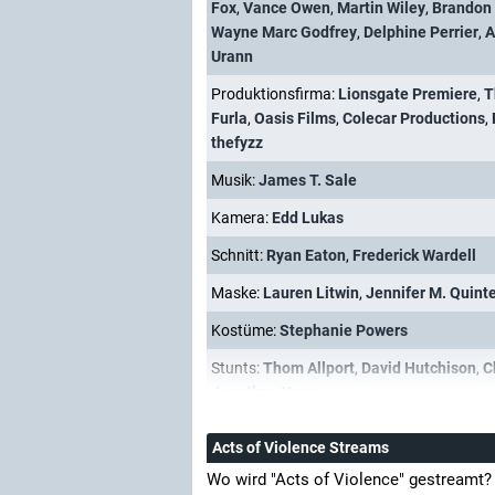
Fox
,
Vance Owen
,
Martin Wiley
,
Brandon
Wayne Marc Godfrey
,
Delphine Perrier
,
A
Urann
Produktionsfirma:
Lionsgate Premiere
,
T
Furla
,
Oasis Films
,
Colecar Productions
,
thefyzz
Musik:
James T. Sale
Kamera:
Edd Lukas
Schnitt:
Ryan Eaton
,
Frederick Wardell
Maske:
Lauren Litwin
,
Jennifer M. Quint
Kostüme:
Stephanie Powers
Stunts:
Thom Allport
,
David Hutchison
,
C
Jonathan Yurco
Acts of Violence Streams
Wo wird "Acts of Violence" gestreamt?