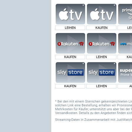
LEIHEN
KAUFEN
LE
KAUFEN
LEIHEN
KA
Prime V
KAUFEN
LEIHEN
A
* Bei den mit einem Sternchen gekennzeichneten Links
solchen Link eine Bestellung, erhalten wir Provisi
Mehrkosten für Käufer, unterstützt uns aber bei der 
Versandkosten. Details zu den Angeboten finden sich
Streaming-Daten
in Zusammenarbeit mit
JustWatch