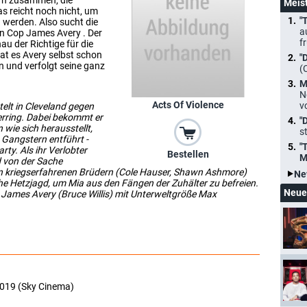
ern zusammen, die
Meis
s reicht noch nicht, um
"
u werden. Also sucht die
a
en Cop James Avery . Der
f
au der Richtige für die
t es Avery selbst schon
"
n und verfolgt seine ganz
(
M
N
Acts Of Violence
v
telt in Cleveland gegen
rring. Dabei bekommt er
"
wie sich herausstellt,
s
Gangstern entführt -
"
ty. Als ihr Verlobter
Bestellen
M
von der Sache
n kriegserfahrenen Brüdern (Cole Hauser, Shawn Ashmore)
Ne
he Hetzjagd, um Mia aus den Fängen der Zuhälter zu befreien.
Neue
st James Avery (Bruce Willis) mit Unterweltgröße Max
2019 (Sky Cinema)