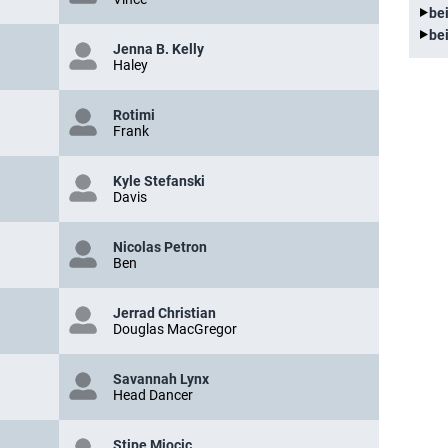
be
be
Jenna B. Kelly
Haley
Rotimi
Frank
Kyle Stefanski
Davis
Nicolas Petron
Ben
Jerrad Christian
Douglas MacGregor
Savannah Lynx
Head Dancer
Stipe Miocic