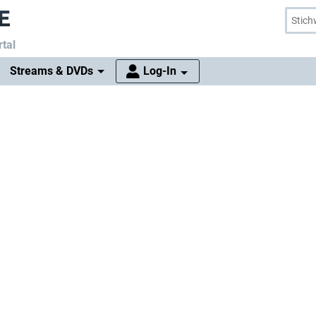
tal
Streams & DVDs
Log-In