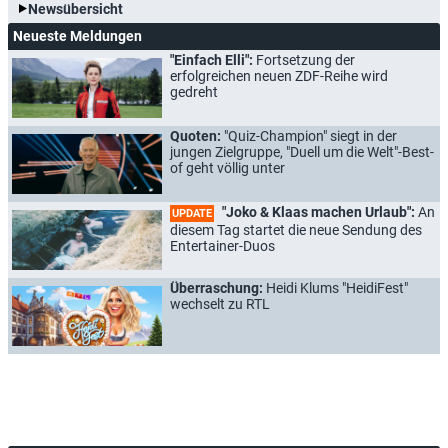
Newsübersicht
Neueste Meldungen
"Einfach Elli":
Fortsetzung der
erfolgreichen neuen ZDF-Reihe wird
gedreht
Quoten:
"Quiz-Champion" siegt in der
jungen Zielgruppe, "Duell um die Welt"-Best-
of geht völlig unter
"Joko & Klaas machen Urlaub":
An
UPDATE
diesem Tag startet die neue Sendung des
Entertainer-Duos
Überraschung:
Heidi Klums "HeidiFest"
wechselt zu RTL