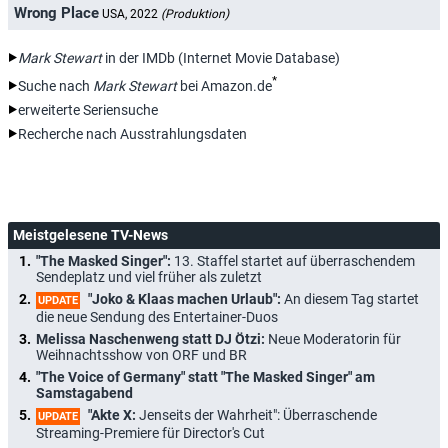
Wrong Place
USA, 2022
(Produktion)
Mark Stewart
in der IMDb (Internet Movie Database)
*
Suche nach
Mark Stewart
bei Amazon.de
erweiterte Seriensuche
Recherche nach Ausstrahlungsdaten
Meistgelesene TV-News
"The Masked Singer":
13. Staffel startet auf überraschendem
Sendeplatz und viel früher als zuletzt
"Joko & Klaas machen Urlaub":
An diesem Tag startet
UPDATE
die neue Sendung des Entertainer-Duos
Melissa Naschenweng statt DJ Ötzi:
Neue Moderatorin für
Weihnachtsshow von ORF und BR
"The Voice of Germany" statt "The Masked Singer" am
Samstagabend
"Akte X:
Jenseits der Wahrheit": Überraschende
UPDATE
Streaming-Premiere für Director's Cut