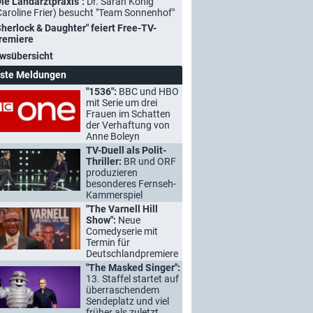
Die Landarztpraxis":
Dr. Sarah König
Caroline Frier) besucht "Team Sonnenhof"
Sherlock & Daughter" feiert Free-TV-
remiere
wsübersicht
ste Meldungen
"1536":
BBC und HBO
mit Serie um drei
Frauen im Schatten
der Verhaftung von
Anne Boleyn
TV-Duell als Polit-
Thriller:
BR und ORF
produzieren
besonderes Fernseh-
Kammerspiel
"The Varnell Hill
Show":
Neue
Comedyserie mit
Termin für
Deutschlandpremiere
"The Masked Singer":
13. Staffel startet auf
überraschendem
Sendeplatz und viel
früher als zuletzt