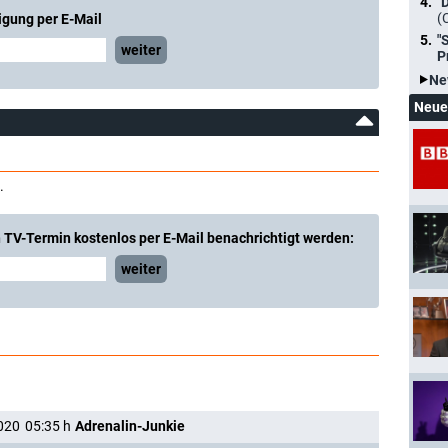
"
(
igung per E-Mail
"
weiter
P
Ne
Neue
.
 TV-Termin kostenlos per E-Mail benachrichtigt werden:
weiter
020
05:35
h
Adrenalin-Junkie