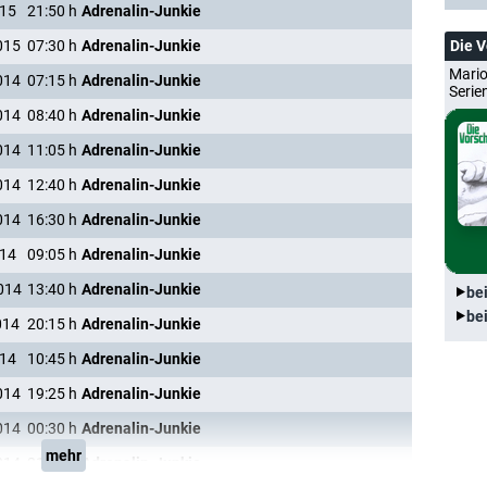
015
21:50
h
Adrenalin-Junkie
Die 
015
07:30
h
Adrenalin-Junkie
Mario
014
07:15
h
Adrenalin-Junkie
Serie
014
08:40
h
Adrenalin-Junkie
014
11:05
h
Adrenalin-Junkie
014
12:40
h
Adrenalin-Junkie
014
16:30
h
Adrenalin-Junkie
014
09:05
h
Adrenalin-Junkie
014
13:40
h
Adrenalin-Junkie
be
be
014
20:15
h
Adrenalin-Junkie
014
10:45
h
Adrenalin-Junkie
014
19:25
h
Adrenalin-Junkie
014
00:30
h
Adrenalin-Junkie
mehr
014
21:10
h
Adrenalin-Junkie