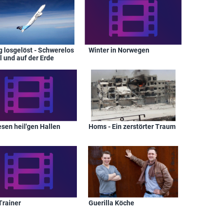
g losgelöst - Schwerelos
Winter in Norwegen
l und auf der Erde
esen heil'gen Hallen
Homs - Ein zerstörter Traum
Trainer
Guerilla Köche