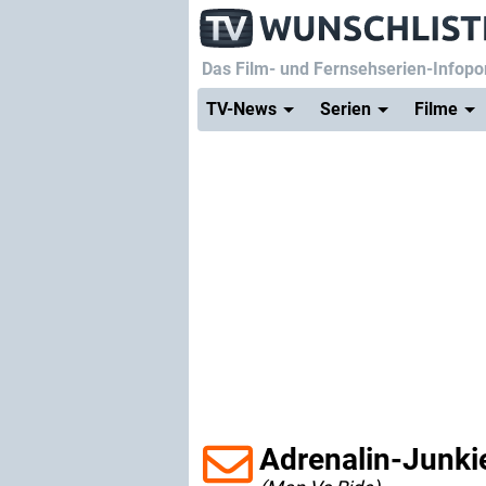
Das Film- und Fernsehserien-Infopor
TV-News
Serien
Filme
Adrenalin-Junki