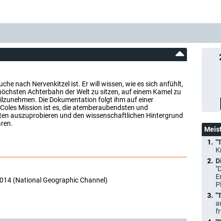
uche nach Nervenkitzel ist. Er will wissen, wie es sich anfühlt,
 höchsten Achterbahn der Welt zu sitzen, auf einem Kamel zu
teilzunehmen. Die Dokumentation folgt ihm auf einer
l Coles Mission ist es, die atemberaubendsten und
eten auszuprobieren und den wissenschaftlichen Hintergrund
ären.
Meis
"
K
D
"
E
2014 (National Geographic Channel)
P
"
a
f