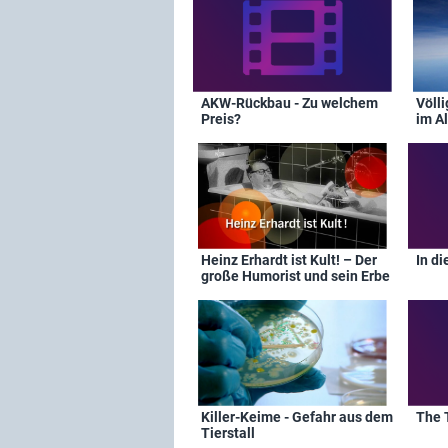
AKW-Rückbau - Zu welchem
Völli
Preis?
im Al
Heinz Erhardt ist Kult! – Der
In di
große Humorist und sein Erbe
Killer-Keime - Gefahr aus dem
The 
Tierstall