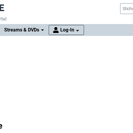
tal
Streams & DVDs
Log-In
e