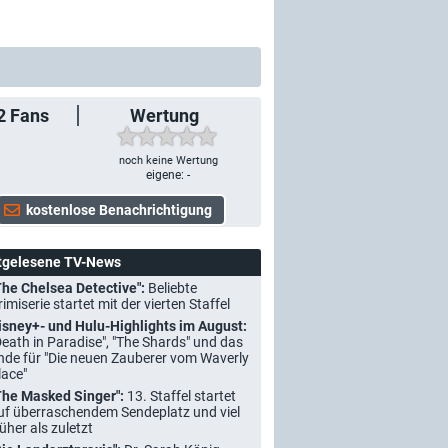
2
Fans
Wertung
noch keine Wertung
eigene: -
tgelesene TV-News
The Chelsea Detective":
Beliebte
rimiserie startet mit der vierten Staffel
isney+- und Hulu-Highlights im August:
Death in Paradise", "The Shards" und das
nde für "Die neuen Zauberer vom Waverly
lace"
The Masked Singer":
13. Staffel startet
uf überraschendem Sendeplatz und viel
rüher als zuletzt