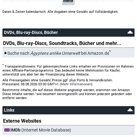
mehr
NatGeo HD
So, 03.01.2010
20:15
Ägyptens antike Unterwelt
Daten & Zeiten kalendarisch. Alle Angaben ohne Gewähr auf Vollständigkeit.
DVDs, Blu-ray-Discs, Bücher
DVDs, Blu-ray-Discs, Soundtracks, Bücher und mehr...
*
Suche nach
Ägyptens antike Unterwelt
bei Amazon.de
*
Transparenzhinweis: Für gekennzeichnete Links erhalten wir Provisionen im Rahmen
eines Affiliate-Partnerprogramms. Das bedeutet keine Mehrkosten für Käufer,
unterstützt uns aber bei der Finanzierung dieser Website.
Alle Preisangaben ohne Gewähr, Preise ggf. plus Porto & Versandkosten.
Preisstand: 08.08.2026 03:00 GMT+1 (
Mehr Informationen
)
Bestimmte Inhalte, die auf dieser Website angezeigt werden, stammen von Amazon.
Diese Inhalte werden "wie besehen" bereitgestellt und können jederzeit geändert oder
entfernt werden.
Links
Externe Websites
IMDb
(Internet Movie Database)