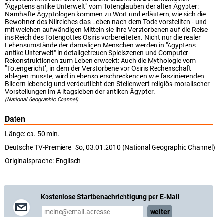
"Ägyptens antike Unterwelt" vom Totenglauben der alten Ägypter:
Namhafte Ägyptologen kommen zu Wort und erläutern, wie sich die
Bewohner des Nilreiches das Leben nach dem Tode vorstellten - und
mit welchen aufwändigen Mitteln sie ihre Verstorbenen auf die Reise
ins Reich des Totengottes Osiris vorbereiteten. Nicht nur die realen
Lebensumstände der damaligen Menschen werden in "Ägyptens
antike Unterwelt" in detailgetreuen Spielszenen und Computer-
Rekonstruktionen zum Leben erweckt: Auch die Mythologie vom
"Totengericht", in dem der Verstorbene vor Osiris Rechenschaft
ablegen musste, wird in ebenso erschreckenden wie faszinierenden
Bildern lebendig und verdeutlicht den Stellenwert religiös-moralischer
Vorstellungen im Alltagsleben der antiken Ägypter.
(National Geographic Channel)
Daten
Länge: ca. 50 min.
Deutsche TV-Premiere
So, 03.01.2010 (National Geographic Channel)
Originalsprache:
Englisch
Kostenlose Startbenachrichtigung per E-Mail
weiter