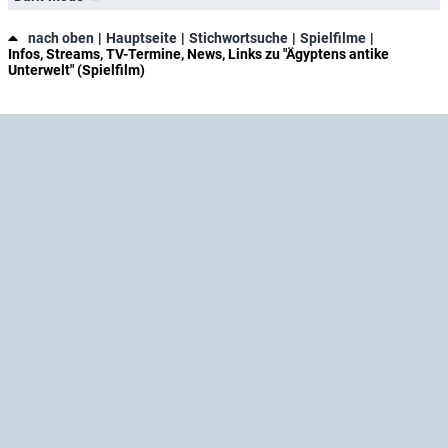
nach oben
Hauptseite
Stichwortsuche
Spielfilme
Infos, Streams, TV-Termine, News, Links zu "Ägyptens antike
Unterwelt" (Spielfilm)