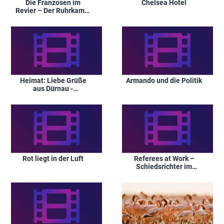
Die Franzosen im
Chelsea Hotel
Revier – Der Ruhrkampf
1923
Heimat: Liebe Grüße
Armando und die Politik
aus Dürnau -
Geschichten vom
Lande
Rot liegt in der Luft
Referees at Work –
Schiedsrichter im
Fokus