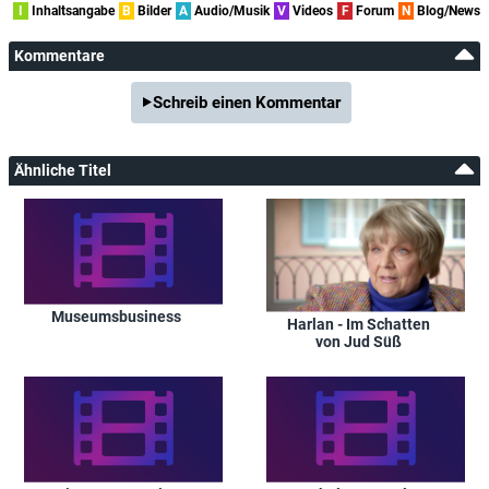
I
Inhaltsangabe
B
Bilder
A
Audio/Musik
V
Videos
F
Forum
N
Blog/News
Kommentare
Schreib einen Kommentar
Ähnliche Titel
Museumsbusiness
Harlan - Im Schatten
von Jud Süß