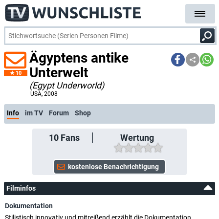
Ägyptens antike
Unterwelt
10
(Egypt Underworld)
USA
, 2008
Info
im TV
Forum
Shop
10
Fans
Wertung
Filminfos
Dokumentation
Stilistisch innovativ und mitreißend erzählt die Dokumentation