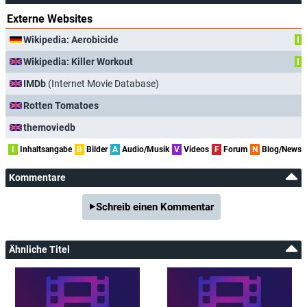
Externe Websites
Wikipedia: Aerobicide
I
Wikipedia: Killer Workout
I
IMDb
(Internet Movie Database)
Rotten Tomatoes
themoviedb
I
Inhaltsangabe
B
Bilder
A
Audio/Musik
V
Videos
F
Forum
N
Blog/News
Kommentare
Schreib einen Kommentar
Ähnliche Titel