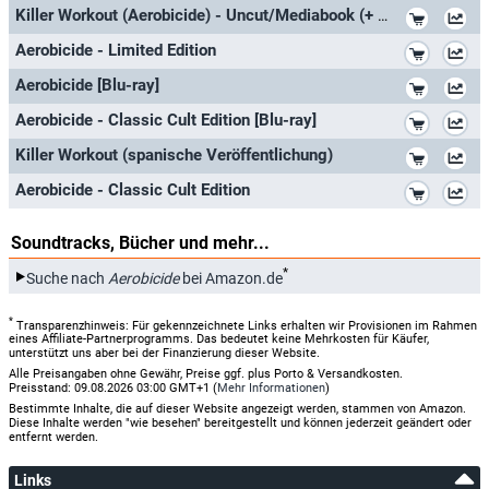
*
Killer Workout (Aerobicide) - Uncut/Mediabook (+ DVD) [Blu-ray] [Limited Edition]
*
Aerobicide - Limited Edition
*
Aerobicide [Blu-ray]
*
Aerobicide - Classic Cult Edition [Blu-ray]
*
Killer Workout (spanische Veröffentlichung)
*
Aerobicide - Classic Cult Edition
Soundtracks, Bücher und mehr...
*
Suche nach
Aerobicide
bei Amazon.de
*
Transparenzhinweis: Für gekennzeichnete Links erhalten wir Provisionen im Rahmen
eines Affiliate-Partnerprogramms. Das bedeutet keine Mehrkosten für Käufer,
unterstützt uns aber bei der Finanzierung dieser Website.
Alle Preisangaben ohne Gewähr, Preise ggf. plus Porto & Versandkosten.
Preisstand: 09.08.2026 03:00 GMT+1 (
Mehr Informationen
)
Bestimmte Inhalte, die auf dieser Website angezeigt werden, stammen von Amazon.
Diese Inhalte werden "wie besehen" bereitgestellt und können jederzeit geändert oder
entfernt werden.
Links