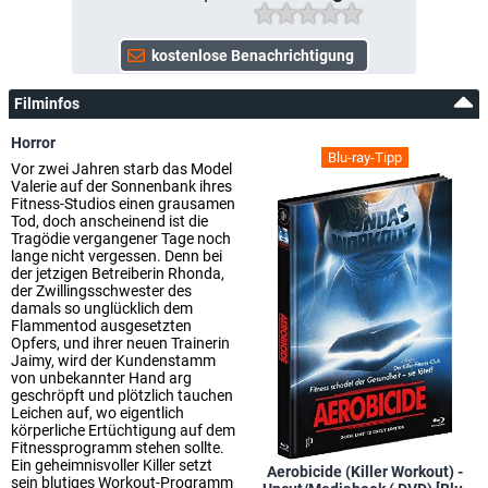
Filminfos
Horror
Blu-ray-Tipp
Vor zwei Jahren starb das Model
Valerie auf der Sonnenbank ihres
Fitness-Studios einen grausamen
Tod, doch anscheinend ist die
Tragödie vergangener Tage noch
lange nicht vergessen. Denn bei
der jetzigen Betreiberin Rhonda,
der Zwillingsschwester des
damals so unglücklich dem
Flammentod ausgesetzten
Opfers, und ihrer neuen Trainerin
Jaimy, wird der Kundenstamm
von unbekannter Hand arg
geschröpft und plötzlich tauchen
Leichen auf, wo eigentlich
körperliche Ertüchtigung auf dem
Fitnessprogramm stehen sollte.
Ein geheimnisvoller Killer setzt
Aerobicide (Killer Workout) -
sein blutiges Workout-Programm