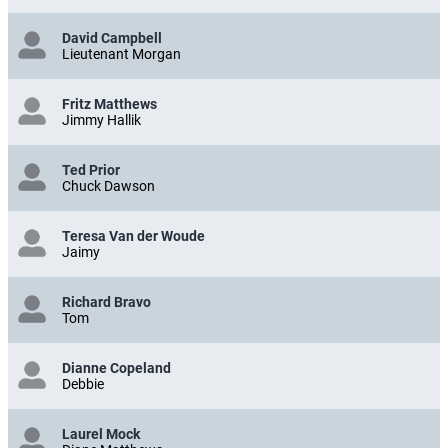
David Campbell
Lieutenant Morgan
Fritz Matthews
Jimmy Hallik
Ted Prior
Chuck Dawson
Teresa Van der Woude
Jaimy
Richard Bravo
Tom
Dianne Copeland
Debbie
Laurel Mock