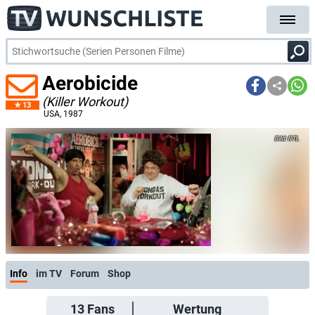
Aerobicide
(Killer Workout)
13
USA
, 1987
RTL
Info
im TV
Forum
Shop
13
Fans
Wertung