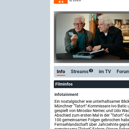
D
, 2026
6
Info
Streams
im TV
Foru
2
Filminfos
Infotainment
Ein nostalgischer wie unterhaltsamer Blic
Münchner "Tatort"-Kommissare Ivo Batic 
gespielt von Miroslav Nemec und Udo Wacht
Abschied zum ersten Mal in der "Tatort"-
100 gemeinsamen Folgen gebrochen habe
Fernsehlandschaft über Jahrzehnte gepr