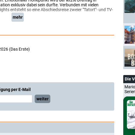
en. Emotionaler Höhepunkt wird der letzte Drehtag in
ion exklusiv dabei sein durfte. Verbunden mit vielen
ghts entsteht so eine Abschiedsreise zweier "Tatort"- und TV-
mehr
2026 (Das Erste)
Die 
Mario
igung per E-Mail
Serie
weiter