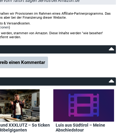
wei vom Tatort sagen Servus
bei Amazon.de
halten wir Provisionen im Rahmen eines Affiliate-Partnerprogramms. Das
ns aber bei der Finanzierung dieser Website.
rto & Versandkosten.
tionen
)
gt werden, stammen von Amazon. Diese Inhalte werden "wie besehen"
tfernt werden.
reib einen Kommentar
 und XXXLUTZ – So ticken
Luis aus Südtirol – Meine
Möbelgiganten
Abschiedstour