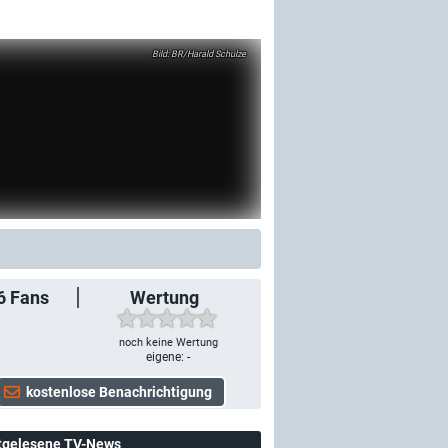
BR/Harald Schulze
6
Fans
Wertung
noch keine Wertung
eigene: -
tgelesene TV-News