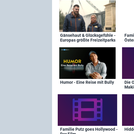
Gänsehaut & Glücksgefühle -
Fami
Europas größte Freizeitparks
Öste
Humor - Eine Reise mit Bully
Die 
Maki
Familie Putz goes Hollywood -
Hidd
Der Film