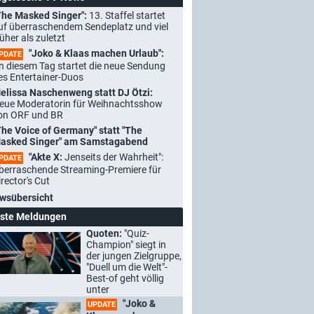
The Masked Singer":
13. Staffel startet
uf überraschendem Sendeplatz und viel
rüher als zuletzt
"Joko & Klaas machen Urlaub":
PDATE
n diesem Tag startet die neue Sendung
es Entertainer-Duos
elissa Naschenweng statt DJ Ötzi:
eue Moderatorin für Weihnachtsshow
on ORF und BR
The Voice of Germany" statt "The
asked Singer" am Samstagabend
"Akte X:
Jenseits der Wahrheit":
PDATE
berraschende Streaming-Premiere für
irector's Cut
wsübersicht
ste Meldungen
Quoten:
"Quiz-
Champion" siegt in
der jungen Zielgruppe,
"Duell um die Welt"-
Best-of geht völlig
unter
"Joko &
UPDATE