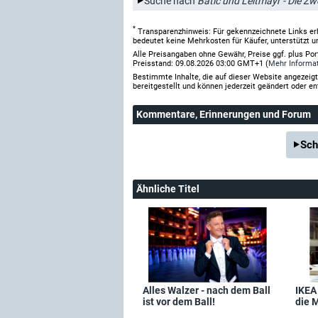
Suche nach
Batic und Leitmayr - Die Z
*
Transparenzhinweis: Für gekennzeichnete Links er
bedeutet keine Mehrkosten für Käufer, unterstützt u
Alle Preisangaben ohne Gewähr, Preise ggf. plus Po
Preisstand: 09.08.2026 03:00 GMT+1 (
Mehr Informa
Bestimmte Inhalte, die auf dieser Website angezei
bereitgestellt und können jederzeit geändert oder en
Kommentare
, Erinnerungen und Forum
Sch
Ähnliche Titel
Alles Walzer - nach dem Ball
IKEA
ist vor dem Ball!
die 