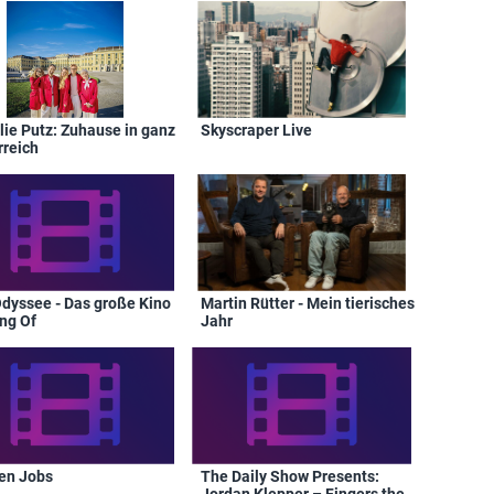
lie Putz: Zuhause in ganz
Skyscraper Live
rreich
Odyssee - Das große Kino
Martin Rütter - Mein tierisches
ng Of
Jahr
en Jobs
The Daily Show Presents:
Jordan Klepper – Fingers the