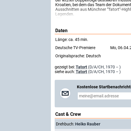
der letzten Doppelfolge destillieren musst
Kroatien, bei dem das Team der Dokumentat
Ausschnitten aus Münchner "Tatort"-Highli
Legenden.
(BR)
Daten
Länge: ca. 45 min.
Deutsche TV-Premiere
Mo, 06.04.
Originalsprache:
Deutsch
gezeigt bei:
Tatort
(D/A/CH, 1970 – )
siehe auch:
Tatort
(D/A/CH, 1970 – )
Kostenlose Startbenachricht
Cast & Crew
Drehbuch:
Heiko Rauber