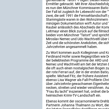
gemeinsame "Tatort"-Folgen: Diesen Rekor
Ermittler geknackt. Mit ihrer Abschiedsfol
es nun den Münchner Kommissaren Batic 
Der Fall ist zugleich ihr Lebewohl von der
zwei, die seit 1991 die Fernsehlandschaf
Stammgäste waren in den Wohnzimmern die
minüigen Dokumentation wirft Autor und "
Rauber anlässlich des Abschieds der Kom
Leitmayr einen Blick zurück auf die filmi
beiden vom Münchner "Tatort" und spricht
Miroslav Nemec und Udo Wachtveitl über i
Zeit und die schönsten Anekdoten, die sich
Jahrzehnten angesammelt haben.
Zu Wort kommen auch Kolleginnen und Koll
Ferdinand Hofer sowie Regiegrößen wie Do
der beliebtesten Programme der ARD und 
Nemec und Wachtveitl am Set der letzten
die oft auch einen nostalgischen Bogen zu
der rote Ferrari auf, der in der ersten Bat
spielte. Michael Fitz, der frühere Assiste
ebenso Lisa Wagner als Fall-Profilerin Chr
über Jahrzehnte gewachsenen Eigenheiten d
necken, streiten und wieder versöhnen. Au
"Frau Bu lacht" inszeniert hat, ordnet die
heimischen Krimi-TV-Landschaft ein.
Ebenso kommt der oscarnominierte Drehbuc
Partnerin Johanna Thalmann zu Wort, die 