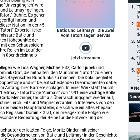
d hat bislang kein
ge "Unvergänglich" wird
"
und Leitmayr gelingen.
a
 "Tatort"-Bühne. Es gehen
f
t geprägt haben und
U
ser Nation. In der 45-
A
Tatort"-Experte Heiko
Batic und Leitmayr · Die Zwei
d
missare Batic und
vom Tatort sagen Servus
schen Höhepunkte der
M
 mit den Schauspielern
N
hre Rollen im Lauf der
v
 in über dreieinhalb
jetzt streamen
"
M
egen wie Lisa Wagner, Michael Fitz, Carlo Ljubek und
U
minik Graf, die mithalfen, den Münchner "Tatort" zu einem
Ü
des Bayerischen Rundfunks zu machen. Die Doku begleitet
D
 Doppelfolge und ist bei entscheidenden Drehmomenten dabei,
m Anfang ihrer Karriere schlagen. In einer Werkstatt taucht
Ne
ic/Leitmayr-Tatortfolge "Animals" von 1991 eine wichtige Rolle
Neue
nt Carlo Menzinger, taucht als Überraschungsgast wieder auf,
istine Lerch. Fitz und Wagner erzählen in Interviews von den
er beiden Hauptdarsteller, die sich wie ein altes Ehepaar
ch Regisseur Dominik Graf, der preisgekrönte Folgen wie
 besondere Bedeutung der Reihe für die Entwicklung der
hautor der letzten Folge, Moritz Binder, mit seiner
die Besonderheiten von Batic und Leitmayr in der Geschichte