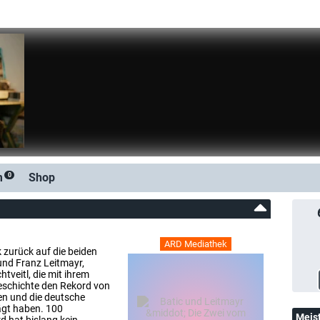
m
Shop
0
ARD Mediathek
k zurück auf die beiden
und Franz Leitmayr,
veitl, die mit ihrem
Geschichte den Rekord von
n und die deutsche
ägt haben. 100
Meis