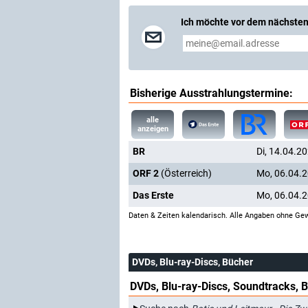
Ich möchte vor dem nächsten
Bisherige Ausstrahlungstermine:
alle
anzeigen
BR
Di, 14.04.2
ORF 2
(Österreich)
Mo, 06.04.
Das Erste
Mo, 06.04.
Daten & Zeiten kalendarisch. Alle Angaben ohne Gew
DVDs, Blu-ray-Discs, Bücher
DVDs, Blu-ray-Discs, Soundtracks, 