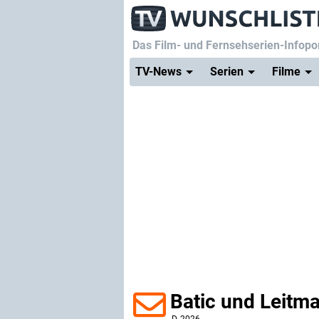
Das Film- und Fernsehserien-Infopor
TV-News
Serien
Filme
Batic und Leitma