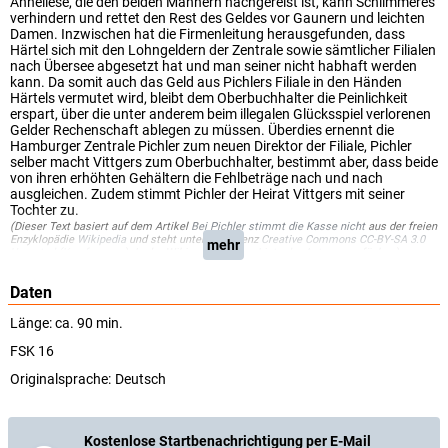
Anneliese, die den beiden Männern nachgereist ist, kann Schlimmeres
verhindern und rettet den Rest des Geldes vor Gaunern und leichten
Damen. Inzwischen hat die Firmenleitung herausgefunden, dass
Härtel sich mit den Lohngeldern der Zentrale sowie sämtlicher Filialen
nach Übersee abgesetzt hat und man seiner nicht habhaft werden
kann. Da somit auch das Geld aus Pichlers Filiale in den Händen
Härtels vermutet wird, bleibt dem Oberbuchhalter die Peinlichkeit
erspart, über die unter anderem beim illegalen Glücksspiel verlorenen
Gelder Rechenschaft ablegen zu müssen. Überdies ernennt die
Hamburger Zentrale Pichler zum neuen Direktor der Filiale, Pichler
selber macht Vittgers zum Oberbuchhalter, bestimmt aber, dass beide
von ihren erhöhten Gehältern die Fehlbeträge nach und nach
ausgleichen. Zudem stimmt Pichler der Heirat Vittgers mit seiner
Tochter zu.
(Dieser Text basiert auf dem Artikel
Bei Pichler stimmt die Kasse nicht
aus der freien
Enzyklopädie
Wikipedia
und steht unter der Lizenz
Creative Commons CC-BY-SA 3.0
mehr
Unported
(
Kurzfassung
). In der Wikipedia ist eine
Liste der Autoren
verfügbar.)
Daten
Länge: ca. 90 min.
FSK 16
Originalsprache:
Deutsch
Kostenlose Startbenachrichtigung per E-Mail