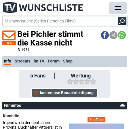
Bei Pichler stimmt
die Kasse nicht
5
D
, 1961
Info
Streams
im TV
Forum
Shop
5
Fans
Wertung
Filminfos
Komödie
YouTube
Irgendwo in der deutschen
Provinz: Buchhalter Vittgers ist in