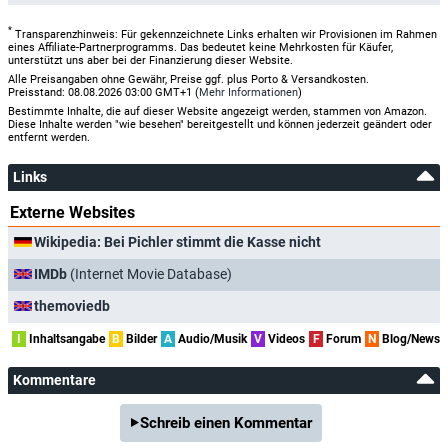
*
Transparenzhinweis: Für gekennzeichnete Links erhalten wir Provisionen im Rahmen
eines Affiliate-Partnerprogramms. Das bedeutet keine Mehrkosten für Käufer,
unterstützt uns aber bei der Finanzierung dieser Website.
Alle Preisangaben ohne Gewähr, Preise ggf. plus Porto & Versandkosten.
Preisstand: 08.08.2026 03:00 GMT+1 (
Mehr Informationen
)
Bestimmte Inhalte, die auf dieser Website angezeigt werden, stammen von Amazon.
Diese Inhalte werden "wie besehen" bereitgestellt und können jederzeit geändert oder
entfernt werden.
Links
Externe Websites
Wikipedia: Bei Pichler stimmt die Kasse nicht
IMDb
(Internet Movie Database)
themoviedb
I
Inhaltsangabe
B
Bilder
A
Audio/Musik
V
Videos
F
Forum
N
Blog/News
Kommentare
Schreib einen Kommentar