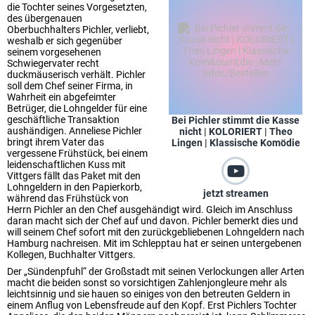
die Tochter seines Vorgesetzten,
des übergenauen
Oberbuchhalters Pichler, verliebt,
weshalb er sich gegenüber
seinem vorgesehenen
Schwiegervater recht
duckmäuserisch verhält. Pichler
soll dem Chef seiner Firma, in
Wahrheit ein abgefeimter
Betrüger, die Lohngelder für eine
geschäftliche Transaktion
Bei Pichler stimmt die Kasse
aushändigen. Anneliese Pichler
nicht | KOLORIERT | Theo
bringt ihrem Vater das
Lingen | Klassische Komödie
vergessene Frühstück, bei einem
leidenschaftlichen Kuss mit
Vittgers fällt das Paket mit den
Lohngeldern in den Papierkorb,
jetzt streamen
während das Frühstück von
Herrn Pichler an den Chef ausgehändigt wird. Gleich im Anschluss
daran macht sich der Chef auf und davon. Pichler bemerkt dies und
will seinem Chef sofort mit den zurückgebliebenen Lohngeldern nach
Hamburg nachreisen. Mit im Schlepptau hat er seinen untergebenen
Kollegen, Buchhalter Vittgers.
Der „Sündenpfuhl“ der Großstadt mit seinen Verlockungen aller Arten
macht die beiden sonst so vorsichtigen Zahlenjongleure mehr als
leichtsinnig und sie hauen so einiges von den betreuten Geldern in
einem Anflug von Lebensfreude auf den Kopf. Erst Pichlers Tochter