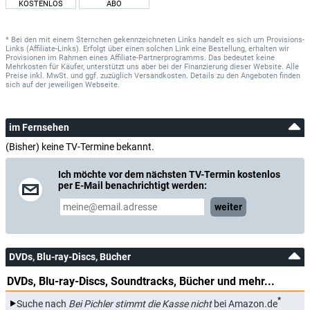
KOSTENLOS
ABO
* Bei den mit einem Sternchen gekennzeichneten Links handelt es sich um Provisions-
Links (Affiliate-Links). Erfolgt über einen solchen Link eine Bestellung, erhalten wir
Provisionen im Rahmen eines Affiliate-Partnerprogramms. Das bedeutet keine
Mehrkosten für Käufer, unterstützt uns aber bei der Finanzierung dieser Website. Alle
Preise inkl. MwSt. und ggf. zuzüglich Versandkosten. Details zu den Angeboten finden
sich auf der jeweiligen Webseite.
im Fernsehen
(Bisher) keine TV-Termine bekannt.
Ich möchte vor dem nächsten TV-Termin kostenlos
per E-Mail benachrichtigt werden:
weiter
DVDs, Blu-ray-Discs, Bücher
DVDs, Blu-ray-Discs, Soundtracks, Bücher und mehr...
*
Suche nach
Bei Pichler stimmt die Kasse nicht
bei Amazon.de