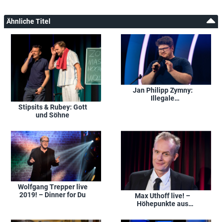
Ähnliche Titel
Jan Philipp Zymny:
Illegale
Straßentherapie
Stipsits & Rubey: Gott
und Söhne
Wolfgang Trepper live
2019! – Dinner for Du
Max Uthoff live! –
Höhepunkte aus
Gegendarstellung