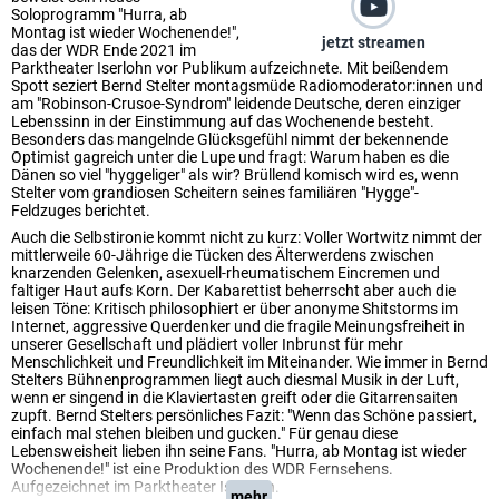
Soloprogramm "Hurra, ab
Montag ist wieder Wochenende!",
jetzt streamen
das der WDR Ende 2021 im
Parktheater Iserlohn vor Publikum aufzeichnete. Mit beißendem
Spott seziert Bernd Stelter montagsmüde Radiomoderator:innen und
am "Robinson-Crusoe-Syndrom" leidende Deutsche, deren einziger
Lebenssinn in der Einstimmung auf das Wochenende besteht.
Besonders das mangelnde Glücksgefühl nimmt der bekennende
Optimist gagreich unter die Lupe und fragt: Warum haben es die
Dänen so viel "hyggeliger" als wir? Brüllend komisch wird es, wenn
Stelter vom grandiosen Scheitern seines familiären "Hygge"-
Feldzuges berichtet.
Auch die Selbstironie kommt nicht zu kurz: Voller Wortwitz nimmt der
mittlerweile 60-Jährige die Tücken des Älterwerdens zwischen
knarzenden Gelenken, asexuell-rheumatischem Eincremen und
faltiger Haut aufs Korn. Der Kabarettist beherrscht aber auch die
leisen Töne: Kritisch philosophiert er über anonyme Shitstorms im
Internet, aggressive Querdenker und die fragile Meinungsfreiheit in
unserer Gesellschaft und plädiert voller Inbrunst für mehr
Menschlichkeit und Freundlichkeit im Miteinander. Wie immer in Bernd
Stelters Bühnenprogrammen liegt auch diesmal Musik in der Luft,
wenn er singend in die Klaviertasten greift oder die Gitarrensaiten
zupft. Bernd Stelters persönliches Fazit: "Wenn das Schöne passiert,
einfach mal stehen bleiben und gucken." Für genau diese
Lebensweisheit lieben ihn seine Fans. "Hurra, ab Montag ist wieder
Wochenende!" ist eine Produktion des WDR Fernsehens.
Aufgezeichnet im Parktheater Iserlohn.
mehr