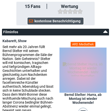
15
Fans
Wertung
Filminfos
Kabarett
,
Show
ARD Mediathek
Seit mehr als 20 Jahren füllt
Bernd Stelter mit seinen
Bühnenprogrammen die Säle der
Nation. Sein Geheimnis? Stelter
will mit komischen, tragischen
und tiefgründigen Alltags-
Geschichten unterhalten und
gleichzeitig zum Nachdenken
anregen. Dabei ist der
facettenreiche Künstler
authentisch, lebensklug und lässt
sich in keine Schublade stecken.
Dass dem Wahl-Bonner diese
Bernd Stelter: Hurra, ab
wohltuende Mischung auch nach
Montag ist wieder
langer Corona bedingter Bühnen-
Wochenende!
Abstinenz wieder einmal gelingt,
beweist sein neues