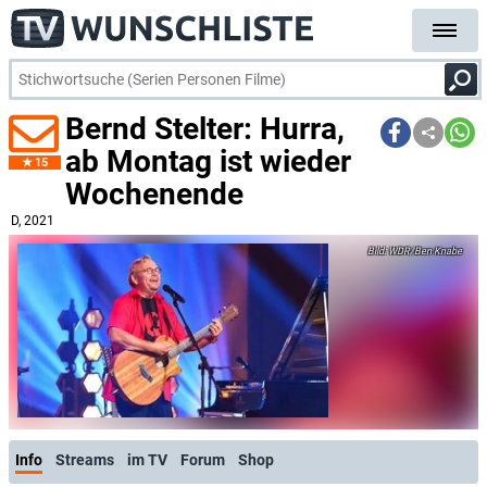
Bernd Stelter: Hurra,
ab Montag ist wieder
15
Wochenende
D
, 2021
WDR/Ben Knabe
Info
Streams
im TV
Forum
Shop