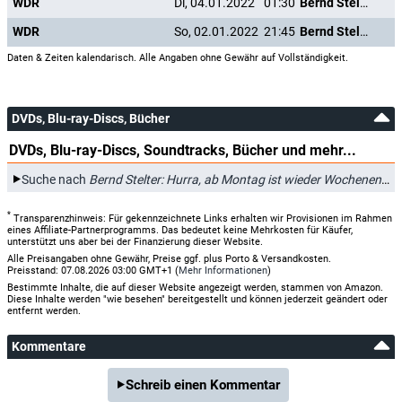
WDR
Di, 04.01.2022
01:30
Bernd Stelter: Hurra, ab Montag ist wieder Wochenende
WDR
So, 02.01.2022
21:45
Bernd Stelter: Hurra, ab Montag ist wieder Wochenende
Daten & Zeiten kalendarisch. Alle Angaben ohne Gewähr auf Vollständigkeit.
DVDs, Blu-ray-Discs, Bücher
DVDs, Blu-ray-Discs, Soundtracks, Bücher und mehr...
Suche nach
Bernd Stelter: Hurra, ab Montag ist wieder Wochenende
b
*
Transparenzhinweis: Für gekennzeichnete Links erhalten wir Provisionen im Rahmen
eines Affiliate-Partnerprogramms. Das bedeutet keine Mehrkosten für Käufer,
unterstützt uns aber bei der Finanzierung dieser Website.
Alle Preisangaben ohne Gewähr, Preise ggf. plus Porto & Versandkosten.
Preisstand: 07.08.2026 03:00 GMT+1 (
Mehr Informationen
)
Bestimmte Inhalte, die auf dieser Website angezeigt werden, stammen von Amazon.
Diese Inhalte werden "wie besehen" bereitgestellt und können jederzeit geändert oder
entfernt werden.
Kommentare
Schreib einen Kommentar