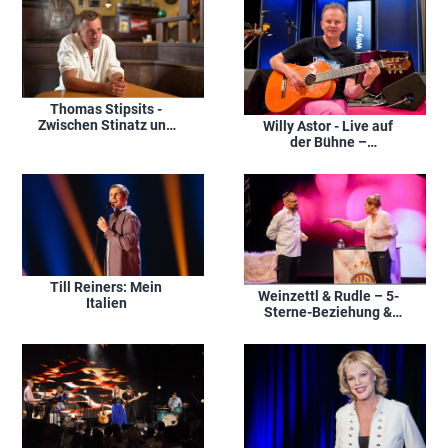
Thomas Stipsits -
Zwischen Stinatz und
Willy Astor - Live auf
Olymp
der Bühne –
Höhepunkte aus 'Pointe
of no Return'
Till Reiners: Mein
Weinzettl & Rudle – 5-
Italien
Sterne-Beziehung &
andere Märchen